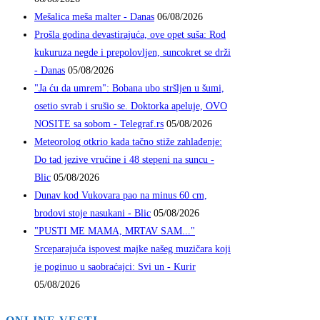
Mešalica meša malter - Danas
06/08/2026
Prošla godina devastirajuća, ove opet suša: Rod
kukuruza negde i prepolovljen, suncokret se drži
- Danas
05/08/2026
"Ja ću da umrem": Bobana ubo stršljen u šumi,
osetio svrab i srušio se. Doktorka apeluje, OVO
NOSITE sa sobom - Telegraf.rs
05/08/2026
Meteorolog otkrio kada tačno stiže zahlađenje:
Do tad jezive vrućine i 48 stepeni na suncu -
Blic
05/08/2026
Dunav kod Vukovara pao na minus 60 cm,
brodovi stoje nasukani - Blic
05/08/2026
"PUSTI ME MAMA, MRTAV SAM..."
Srceparajuća ispovest majke našeg muzičara koji
je poginuo u saobraćajci: Svi un - Kurir
05/08/2026