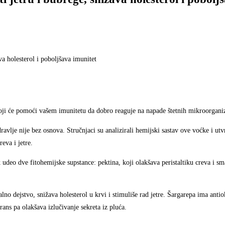
oji će pomoći vašem imunitetu da dobro reaguje na napade štetnih mikroorgan
vlje nije bez osnova. Stručnjaci su analizirali hemijski sastav ove voćke i utvr
eva i jetre.
udeo dve fitohemijske supstance: pektina, koji olakšava peristaltiku creva i sm
no dejstvo, snižava holesterol u krvi i stimuliše rad jetre. Šargarepa ima antio
orans pa olakšava izlučivanje sekreta iz pluća.