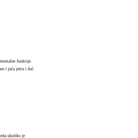
 mentalne funkcije.
i i jača jetru i žuč.
leda ukoliko je