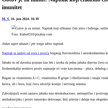
imunitet
M. S.
16. jun 2024. 16:39
Foto: klabo0310/pixabay.com
Jedan super ukusan i pre svega zdrav napitak.
Napitak se sastoji od voća i povrća
bogatog flavonoidima i antioksidansima k
Jabuke su od davnina poznate kao lek i izreka da jedna jabuka dnevno čuva zdra
fitohemikalije sredstvo protiv najmanje tri vrste karcinoma – pluća, debelog cr
Bogate su vitaminima A i C, vitaminima B grupe i riboflavinom i imaju visok 
šećera, ali i bora, koji čuva zdravlje kostiju i nervnog sistema.
Zahvaljujući svom sastavu jabuka ima detoksikaciono, antiseptično i protivupal
antibakterijsko i protiv tumorsko delovanje, štiti arterije i deluje kao ekspekt