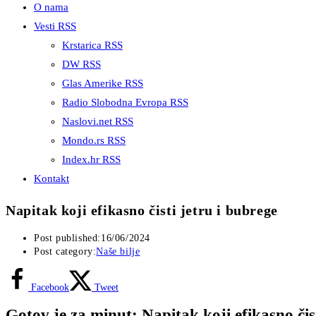
O nama
Vesti RSS
Krstarica RSS
DW RSS
Glas Amerike RSS
Radio Slobodna Evropa RSS
Naslovi.net RSS
Mondo.rs RSS
Index.hr RSS
Kontakt
Napitak koji efikasno čisti jetru i bubrege
Post published:
16/06/2024
Post category:
Naše bilje
Facebook
Tweet
Gotov je za minut: Napitak koji efikasno čist