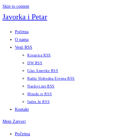
Skip to content
Javorka i Petar
Početna
O nama
Vesti RSS
Krstarica RSS
DW RSS
Glas Amerike RSS
Radio Slobodna Evropa RSS
Naslovi.net RSS
Mondo.rs RSS
Index.hr RSS
Kontakt
Meni
Zatvori
Početna