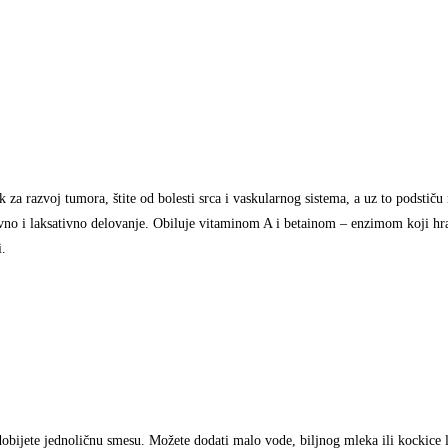
 za razvoj tumora, štite od bolesti srca i vaskularnog sistema, a uz to podstiču
ivno i laksativno delovanje. Obiluje vitaminom A i betainom – enzimom koji hran
i.
dobijete jednoličnu smesu. Možete dodati malo vode, biljnog mleka ili kockice 