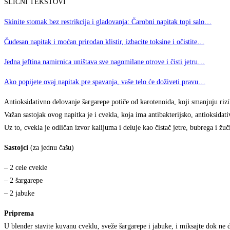
SLIČNI TEKSTOVI
Skinite stomak bez restrikcija i gladovanja: Čarobni napitak topi salo…
Čudesan napitak i moćan prirodan klistir, izbacite toksine i očistite…
Jedna jeftina namirnica uništava sve nagomilane otrove i čisti jetru…
Ako popijete ovaj napitak pre spavanja, vaše telo će doživeti pravu…
Antioksidativno delovanje šargarepe potiče od karotenoida, koji smanjuju rizik
Važan sastojak ovog napitka je i cvekla, koja ima antibakterijsko, antioksidat
Uz to, cvekla je odličan izvor kalijuma i deluje kao čistač jetre, bubrega i žuč
Sastojci
(za jednu čašu)
– 2 cele cvekle
– 2 šargarepe
– 2 jabuke
Priprema
U blender stavite kuvanu cveklu, sveže šargarepe i jabuke, i miksajte dok ne 