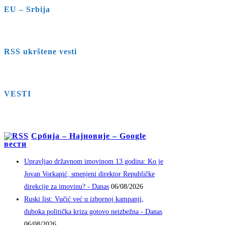
EU – Srbija
RSS ukrštene vesti
VESTI
Србија – Најновије – Google
вести
Upravljao državnom imovinom 13 godina: Ko je
Jovan Vorkapić, smenjeni direktor Republičke
direkcije za imovinu? - Danas
06/08/2026
Ruski list: Vučić već u izbornoj kampanji,
duboka politička kriza gotovo neizbežna - Danas
06/08/2026