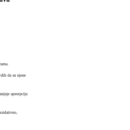
izama.
dili da su njene
anjuje apsorpciju
ksidativno,