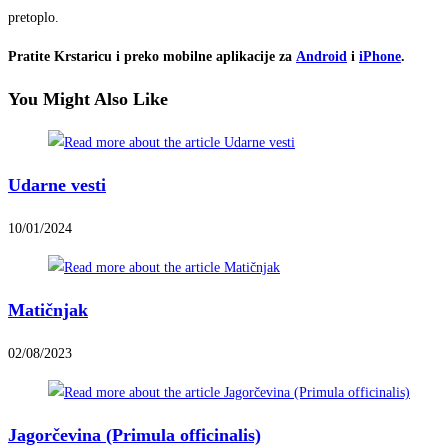
pretoplo.
Pratite Krstaricu i preko mobilne aplikacije za
Android
i
iPhone
.
You Might Also Like
Udarne vesti
10/01/2024
Matičnjak
02/08/2023
Jagorčevina (Primula officinalis)