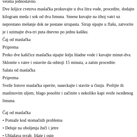
veoma jednostavno.
Dve šoljice cvetova maslačka prokuvajte u dva litra vode, procedite, dodajte
kilogram meda i sok od dva limuna. Smesu kuvajte na tihoj vatri uz
neprestano mešanje dok ne postane sirupasta. Sirup sipajte u flašu, zatvorite
je i uzimajte dva-tri puta dnevno po jednu kašiku.
Čaj od maslačka
Priprema
Preko dve kašičice maslačka sipajte šolju hladne vode i kuvajte minut-dva.
Sklonite s vatre i ostavite da odstoji 15 minuta, a zatim procedite.
Salata od maslačka
Priprema
Sveže listove maslačka operite, naseckajte i stavite u činiju. Prelijte ih
maslinovim uljem, blago posolite i začinite s nekoliko kapi sveže isceđenog
limuna.
Čaj od maslačka
• Pomaže kod stomačnih problema
• Deluje na oboljenja žuči i jetre
• Ublažava svrab, lišaje i osip