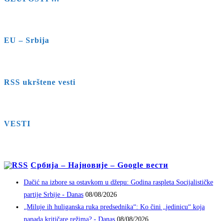
EU – Srbija
RSS ukrštene vesti
VESTI
Србија – Најновије – Google вести
Dačić na izbore sa ostavkom u džepu: Godina raspleta Socijalističke
partije Srbije - Danas
08/08/2026
„Miluje ih huliganska ruka predsednika“: Ko čini „jedinicu“ koja
napada kritičare režima? - Danas
08/08/2026