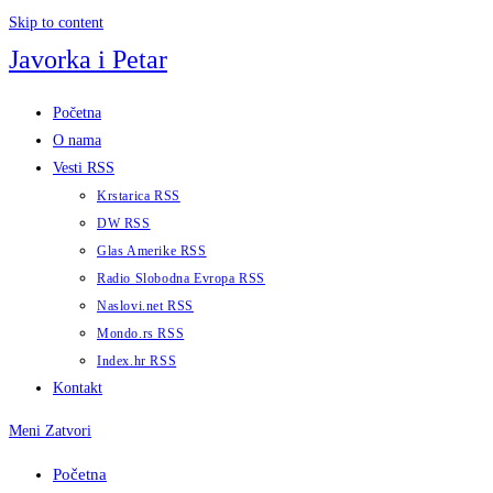
Skip to content
Javorka i Petar
Početna
O nama
Vesti RSS
Krstarica RSS
DW RSS
Glas Amerike RSS
Radio Slobodna Evropa RSS
Naslovi.net RSS
Mondo.rs RSS
Index.hr RSS
Kontakt
Meni
Zatvori
Početna