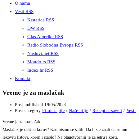
O nama
Vesti RSS
Krstarica RSS
DW RSS
Glas Amerike RSS
Radio Slobodna Evropa RSS
Naslovi.net RSS
Mondo.rs RSS
Index.hr RSS
Kontakt
Vreme je za maslačak
Post published:
19/05/2023
Post category:
Fitoterapije
/
Naše bilje
/
Recepti i saveti
/
Vesti
Vreme je za maslačak
Maslačak je običan korov? Kad bismo se šalili. Da li ste znali da su mu
lekoviti listovi, koren i stablo? Najblagotvorniji je za jetru i kosti.