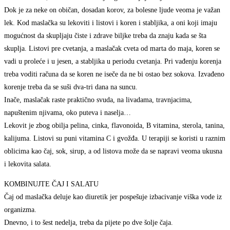
Dok je za neke on običan, dosadan korov, za bolesne ljude veoma je važan
lek. Kod maslačka su lekoviti i listovi i koren i stabljika, a oni koji imaju
mogućnost da skupljaju čiste i zdrave biljke treba da znaju kada se šta
skuplja. Listovi pre cvetanja, a maslačak cveta od marta do maja, koren se
vadi u proleće i u jesen, a stabljika u periodu cvetanja. Pri vađenju korenja
treba voditi računa da se koren ne iseče da ne bi ostao bez sokova. Izvađeno
korenje treba da se suši dva-tri dana na suncu.
Inače, maslačak raste praktično svuda, na livadama, travnjacima,
napuštenim njivama, oko puteva i naselja…
Lekovit je zbog obilja pelina, cinka, flavonoida, B vitamina, sterola, tanina,
kalijuma. Listovi su puni vitamina C i gvožđa. U terapiji se koristi u raznim
oblicima kao čaj, sok, sirup, a od listova može da se napravi veoma ukusna
i lekovita salata.
KOMBINUJTE ČAJ I SALATU
Čaj od maslačka deluje kao diuretik jer pospešuje izbacivanje viška vode iz
organizma.
Dnevno, i to šest nedelja, treba da pijete po dve šolje čaja.