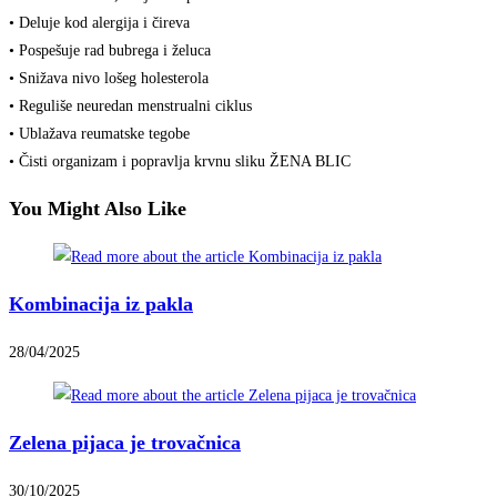
• Deluje kod alergija i čireva
• Pospešuje rad bubrega i želuca
• Snižava nivo lošeg holesterola
• Reguliše neuredan menstrualni ciklus
• Ublažava reumatske tegobe
• Čisti organizam i popravlja krvnu sliku ŽENA BLIC
You Might Also Like
Kombinacija iz pakla
28/04/2025
Zelena pijaca je trovačnica
30/10/2025