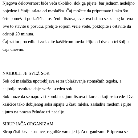
Njegova delotvornost biće veća ukoliko, dok ga pijete, bar jednom nedeljno
pojedete i činiju salate od maslačka. Čaj možete da pripremate i tako što
ćete pomešati po kašičicu osušenih listova, cvetova i sitno seckanog korena.
Sve to stavite u posudu, prelijte šoljom vrele vode, poklopite i ostavite da
odstoji 20 minuta.
Čaj zatim procedite i zasladite kašičicom meda. Pijte od dve do tri šoljice
čaja dnevno.
NAJBOLJI JE SVEŽ SOK
Sok od maslačka upotrebljava se za ublažavanje stomačnih tegoba, a
najbolje rezultate daje sveže isceđen sok.
Sok može da se napravi i kombinacijom listova i korena koji se iscede. Dve
kašičice tako dobijenog soka sipajte u čašu mleka, zasladite medom i pijte
ujutro na prazan želudac tri nedelje.
SIRUP JAČA ORGANIZAM
Sirup čisti krvne sudove, reguliše varenje i jača organizam. Priprema se