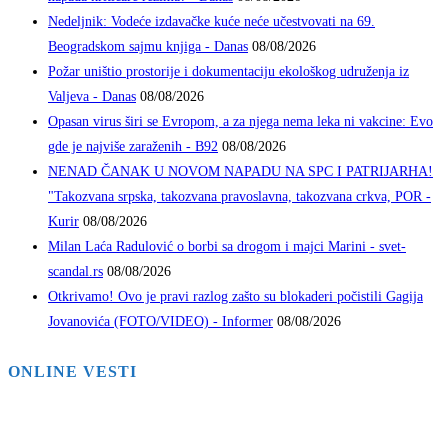
Nedeljnik: Vodeće izdavačke kuće neće učestvovati na 69.
Beogradskom sajmu knjiga - Danas
08/08/2026
Požar uništio prostorije i dokumentaciju ekološkog udruženja iz
Valjeva - Danas
08/08/2026
Opasan virus širi se Evropom, a za njega nema leka ni vakcine: Evo
gde je najviše zaraženih - B92
08/08/2026
NENAD ČANAK U NOVOM NAPADU NA SPC I PATRIJARHA!
"Takozvana srpska, takozvana pravoslavna, takozvana crkva, POR -
Kurir
08/08/2026
Milan Laća Radulović o borbi sa drogom i majci Marini - svet-
scandal.rs
08/08/2026
Otkrivamo! Ovo je pravi razlog zašto su blokaderi počistili Gagija
Jovanovića (FOTO/VIDEO) - Informer
08/08/2026
ONLINE VESTI