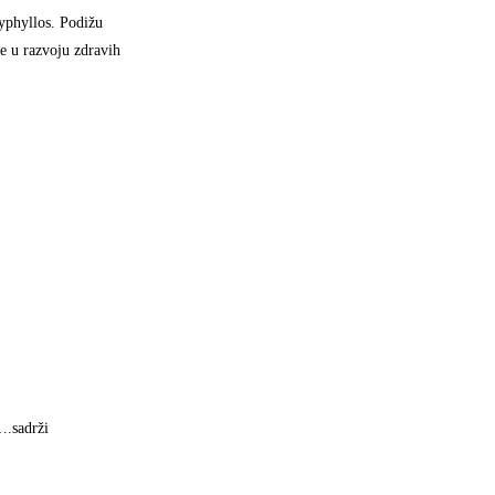
cyphyllos. Podižu
e u razvoju zdravih
….sadrži