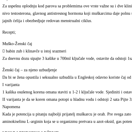
Za uspešnu oplodnju kod parova sa problemima ove vrste važne su i dve kliničk
nivo testosterona, glavnog antistresnog hormona koji muškarcima daje polnu 
jajnih ćelija i obezbedjuje redovan menstrualni ciklus.
Recepti;
Muško-Ženski čaj
 babin zub i klinavče u istoj srazmeri
Za dnevnu dozu sipajte 3 kašike u 700ml ključale vode, ostavite da odstoji 1
Ženski čaj – za njeno uzbudjenje
Da bi se žena opustila i seksualno uzbudila u Engleskoj odavno koriste čaj o
I varijanta
1 kašika osušenog korena omana staviti u 1-2 l ključale vode. Sjediniti i ostavi
II varijanta je da se koren omana potopi u hladnu vodu i odstoji 2 sata Pijte 
Napomena
Kada je potencija u pitanju najbolji prijatelj muškarcu je orah. Pre svega zato
aminokiselinu L-arginin koja se u organizmu pretvara u azot-oksid, gas poten