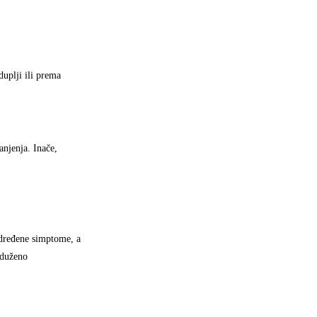
duplji ili prema
anjenja. Inače,
određene simptome, a
oduženo