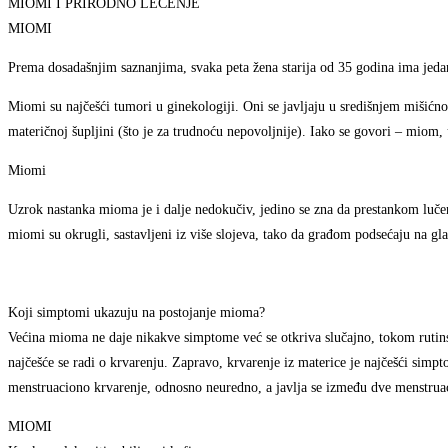
MIOMI I PRIRODNO LEČENJE
MIOMI
Prema dosadašnjim saznanjima, svaka peta žena starija od 35 godina ima jedan
Miomi su najčešći tumori u ginekologiji. Oni se javljaju u središnjem mišićn
materičnoj šupljini (što je za trudnoću nepovoljnije). Iako se govori – miom, 
Miomi
Uzrok nastanka mioma je i dalje nedokučiv, jedino se zna da prestankom lučen
miomi su okrugli, sastavljeni iz više slojeva, tako da građom podsećaju na glav
Koji simptomi ukazuju na postojanje mioma?
Većina mioma ne daje nikakve simptome već se otkriva slučajno, tokom rutin
najčešće se radi o krvarenju. Zapravo, krvarenje iz materice je najčešći sim
menstruaciono krvarenje, odnosno neuredno, a javlja se između dve menstr
MIOMI