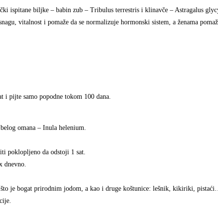
i ispitane biljke – babin zub – Tribulus terrestris i klinavče – Astragalus gly
snagu, vitalnost i pomaže da se normalizuje hormonski sistem, a ženama pomaž
sat i pijte samo popodne tokom 100 dana.
d belog omana – Inula helenium.
ti poklopljeno da odstoji 1 sat.
3x dnevno.
 što je bogat prirodnim jodom, a kao i druge koštunice: lešnik, kikiriki, pistaći
cije.