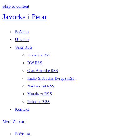
Skip to content
Javorka i Petar
Početna
O nama
Vesti RSS
Krstarica RSS
DW RSS
Glas Amerike RSS
Radio Slobodna Evropa RSS
Naslovi.net RSS
Mondo.rs RSS
Index.hr RSS
Kontakt
Meni
Zatvori
Početna