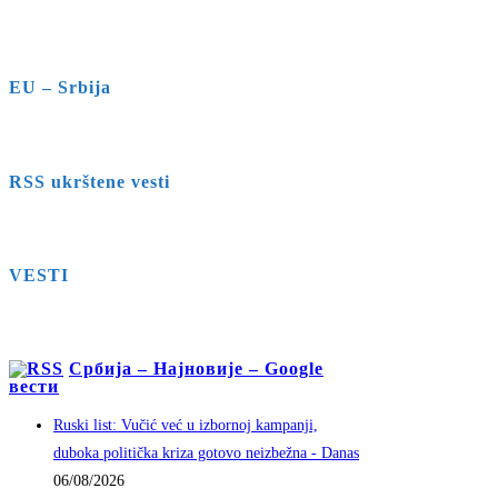
EU – Srbija
RSS ukrštene vesti
VESTI
Србија – Најновије – Google
вести
Ruski list: Vučić već u izbornoj kampanji,
duboka politička kriza gotovo neizbežna - Danas
06/08/2026