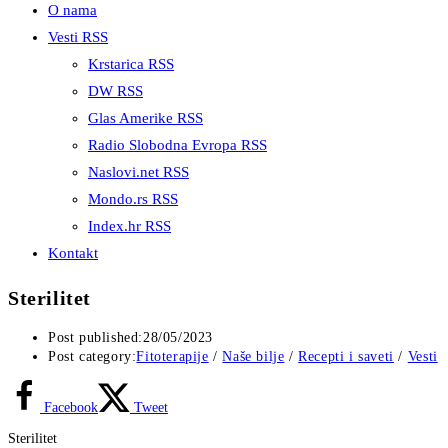
O nama
Vesti RSS
Krstarica RSS
DW RSS
Glas Amerike RSS
Radio Slobodna Evropa RSS
Naslovi.net RSS
Mondo.rs RSS
Index.hr RSS
Kontakt
Sterilitet
Post published:
28/05/2023
Post category:
Fitoterapije
/
Naše bilje
/
Recepti i saveti
/
Vesti
Facebook
Tweet
Sterilitet