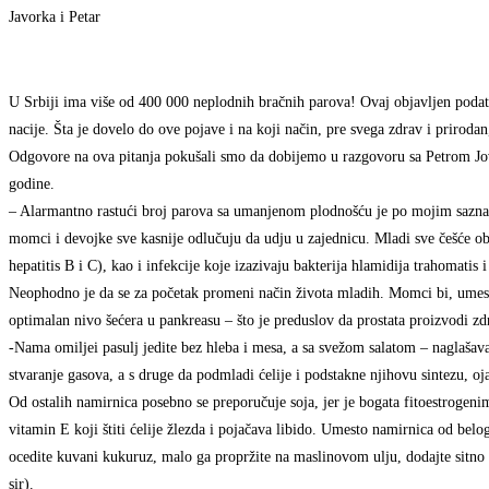
Javorka i Petar
U Srbiji ima više od 400 000 neplodnih bračnih parova! Ovaj objavljen podatak 
nacije. Šta je dovelo do ove pojave i na koji način, pre svega zdrav i prirodan
Odgovore na ova pitanja pokušali smo da dobijemo u razgovoru sa Petrom Jov
godine.
– Alarmantno rastući broj parova sa umanjenom plodnošću je po mojim saznanj
momci i devojke sve kasnije odlučuju da udju u zajednicu. Mladi sve češće obolj
hepatitis B i C), kao i infekcije koje izazivaju bakterija hlamidija trahomatis
Neophodno je da se za početak promeni način života mladih. Momci bi, umest
optimalan nivo šećera u pankreasu – što je preduslov da prostata proizvodi z
-Nama omiljei pasulj jedite bez hleba i mesa, a sa svežom salatom – naglašava 
stvaranje gasova, a s druge da podmladi ćelije i podstakne njihovu sintezu, oja
Od ostalih namirnica posebno se preporučuje soja, jer je bogata fitoestrogeni
vitamin E koji štiti ćelije žlezda i pojačava libido. Umesto namirnica od belo
ocedite kuvani kukuruz, malo ga propržite na maslinovom ulju, dodajte sitno 
sir).