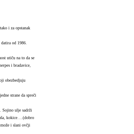
tako i za opstanak
 datira od 1986.
st utiču na to da se
herpes i bradavice,
oji obezbedjuju
jedne strane da spreči
 Sojino ulje sadrži
 kaša, kokice….(dobro
može i slani ovčji