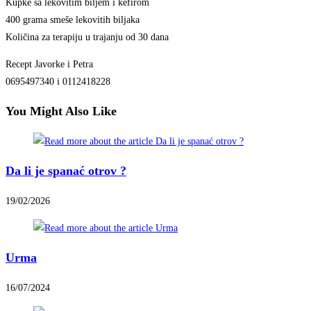
Kupke sa lekovitim biljem i kefirom
400 grama smeše lekovitih biljaka
Količina za terapiju u trajanju od 30 dana
Recept Javorke i Petra
0695497340 i 0112418228
You Might Also Like
Da li je spanać otrov ?
19/02/2026
Urma
16/07/2024