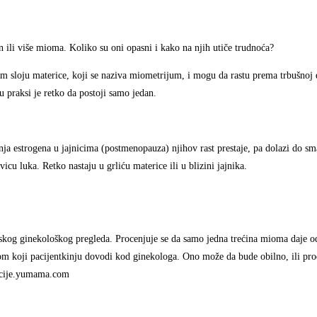
 ili više mioma. Koliko su oni opasni i kako na njih utiče trudnoća?
om sloju materice, koji se naziva miometrijum, i mogu da rastu prema trbušnoj 
u praksi je retko da postoji samo jedan.
ja estrogena u jajnicima (postmenopauza) njihov rast prestaje, pa dolazi do sm
icu luka. Retko nastaju u grliću materice ili u blizini jajnika.
skog ginekološkog pregleda. Procenjuje se da samo jedna trećina mioma daje 
ptom koji pacijentkinju dovodi kod ginekologa. Ono može da bude obilno, ili pr
uacije.yumama.com