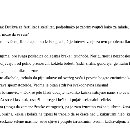
Društva za fertilitet i sterilitet, podjednako je zabrinjavajući kako za mlade, 
, može da se reši?
anovićem, fitoterapeutom iz Beograda, čije interesovanje za ovu problematiku
ima, pre svega posledica odlaganja braka i trudnoće. Nesigurnost i nezaposleno
evaju i od polno prenosivih koktela bolesti (sida, sifilis, gonoreja, genitalni 
 i genitalne mikroplazme.
o alkohola, trebalo da piju sokove od svežeg voća i povrća bogate enzimima k
drave spermatozoide. Veoma je bitan i zdrava svakodnevna ishrana!
Jovanović. – Dok se jelo hladi dodajte nekoliko kašika isitnjene nane, što će s 
ča srce i krvotok, osnaži bubrege i bešiku i pojača seksualni refleks.
ma (mogu da zamene ženske estrogene), pa je zato izuzetno važna u ishrani žena.
g brašna, keksa i kolača na trpezi bi trebalo da se češće nadju kukuruzni hleb,
seckane zelene masline, suve šljive i pospite izrendanim tvrdim kačkavaljem, a 