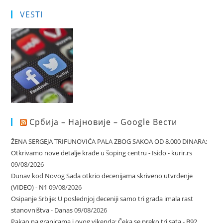
VESTI
Србија – Најновије – Google Вести
ŽENA SERGEJA TRIFUNOVIĆA PALA ZBOG SAKOA OD 8.000 DINARA:
Otkrivamo nove detalje krađe u šoping centru - Isido - kurir.rs
09/08/2026
Dunav kod Novog Sada otkrio decenijama skriveno utvrđenje
(VIDEO) - N1
09/08/2026
Osipanje Srbije: U poslednjoj deceniji samo tri grada imala rast
stanovništva - Danas
09/08/2026
Pakao na granicama i ovog vikenda: Čeka se preko tri sata - B92