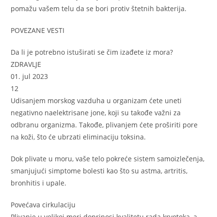
pomažu vašem telu da se bori protiv štetnih bakterija.
POVEZANE VESTI
Da li je potrebno istuširati se čim izađete iz mora?
ZDRAVLJE
01. jul 2023
12
Udisanjem morskog vazduha u organizam ćete uneti
negativno naelektrisane jone, koji su takođe važni za
odbranu organizma. Takođe, plivanjem ćete proširiti pore
na koži, što će ubrzati eliminaciju toksina.
Dok plivate u moru, vaše telo pokreće sistem samoizlečenja,
smanjujući simptome bolesti kao što su astma, artritis,
bronhitis i upale.
Povećava cirkulaciju
Plivanje u velikoj meri doprinosi kvalitetu rada krvotoka, a