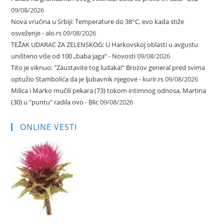
09/08/2026
Nova vrućina u Srbiji: Temperature do 38°C, evo kada stiže
osveženje - alo.rs
09/08/2026
TEŽAK UDARAC ZA ZELENSKOG: U Harkovskoj oblasti u avgustu
uništeno više od 100 „baba jaga“ - Novosti
09/08/2026
Tito je viknuo: "Zaustavite tog ludaka!" Brozov general pred svima
optužio Stambolića da je ljubavnik njegove - kurir.rs
09/08/2026
Milica i Marko mučili pekara (73) tokom intimnog odnosa, Martina
(30) u "puntu" radila ovo - Blic
09/08/2026
ONLINE VESTI