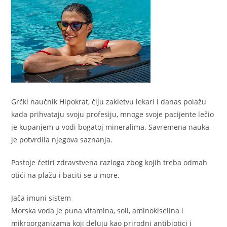
Grčki naučnik Hipokrat, čiju zakletvu lekari i danas polažu
kada prihvataju svoju profesiju, mnoge svoje pacijente lečio
je kupanjem u vodi bogatoj mineralima. Savremena nauka
je potvrdila njegova saznanja.
Postoje četiri zdravstvena razloga zbog kojih treba odmah
otići na plažu i baciti se u more.
Jača imuni sistem
Morska voda je puna vitamina, soli, aminokiselina i
mikroorganizama koji deluju kao prirodni antibiotici i