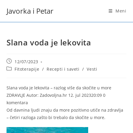
Skip
Javorka i Petar
to
Meni
content
Slana voda je lekovita
Post
12/07/2023
published:
Post
Fitoterapije
/
Recepti i saveti
/
Vesti
category:
Slana voda je lekovita – razlog više da skočite u more
ZDRAVLJE Autor: Zadovoljna.hr 12. jul 202320:09 0
komentara
Od davnina ljudi znaju da more pozitivno utiče na zdravlja
– četiri razloga zašto bi trebalo da skočite u more.