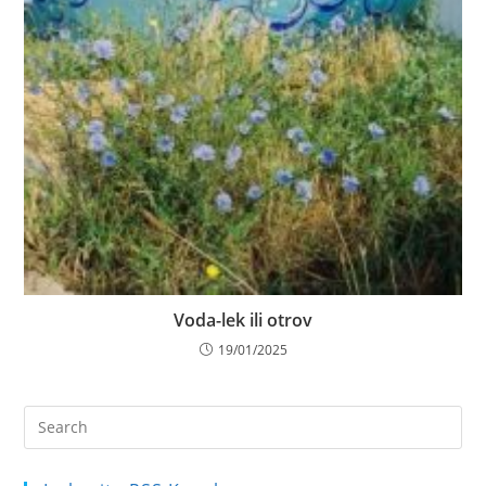
Voda-lek ili otrov
19/01/2025
Pre
Es
to