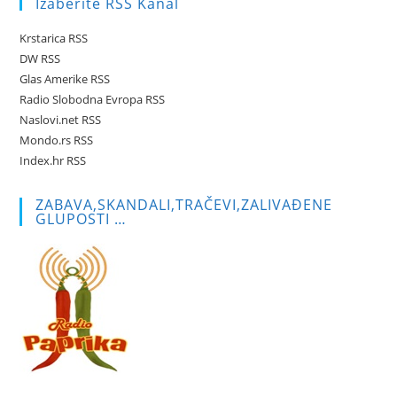
Izaberite RSS Kanal
clo
the
Krstarica RSS
sea
DW RSS
pan
Glas Amerike RSS
Radio Slobodna Evropa RSS
Naslovi.net RSS
Mondo.rs RSS
Index.hr RSS
ZABAVA,SKANDALI,TRAČEVI,ZALIVAĐENE
GLUPOSTI …