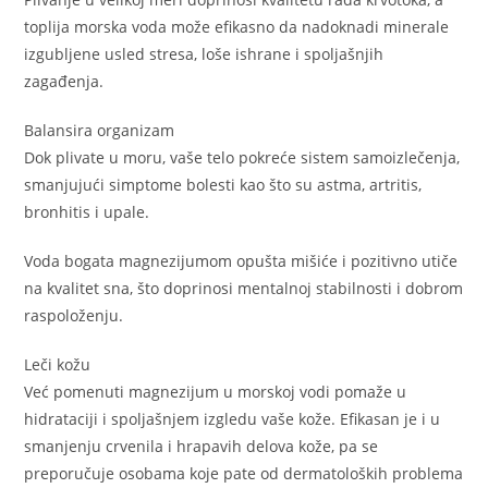
toplija morska voda može efikasno da nadoknadi minerale
izgubljene usled stresa, loše ishrane i spoljašnjih
zagađenja.
Balansira organizam
Dok plivate u moru, vaše telo pokreće sistem samoizlečenja,
smanjujući simptome bolesti kao što su astma, artritis,
bronhitis i upale.
Voda bogata magnezijumom opušta mišiće i pozitivno utiče
na kvalitet sna, što doprinosi mentalnoj stabilnosti i dobrom
raspoloženju.
Leči kožu
Već pomenuti magnezijum u morskoj vodi pomaže u
hidrataciji i spoljašnjem izgledu vaše kože. Efikasan je i u
smanjenju crvenila i hrapavih delova kože, pa se
preporučuje osobama koje pate od dermatoloških problema