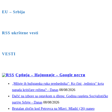
EU – Srbija
RSS ukrštene vesti
VESTI
Србија – Најновије – Google вести
„Miluje ih huliganska ruka predsednika“: Ko čini „jedinicu“ koja
napada kritičare režima? - Danas
08/08/2026
Dačić na izbore sa ostavkom u džepu: Godina raspleta Socijalističke
partije Srbije - Danas
08/08/2026
Brutalan zločin kod Petrovca na Mlavi: Mladić (26) naneo