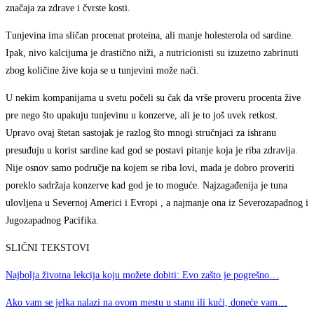
značaja za zdrave i čvrste kosti.
Tunjevina ima sličan procenat proteina, ali manje holesterola od sardine.
Ipak, nivo kalcijuma je drastično niži, a nutricionisti su izuzetno zabrinuti
zbog količine žive koja se u tunjevini može naći.
U nekim kompanijama u svetu počeli su čak da vrše proveru procenta žive
pre nego što upakuju tunjevinu u konzerve, ali je to još uvek retkost.
Upravo ovaj štetan sastojak je razlog što mnogi stručnjaci za ishranu
presuđuju u korist sardine kad god se postavi pitanje koja je riba zdravija.
Nije osnov samo područje na kojem se riba lovi, mada je dobro proveriti
poreklo sadržaja konzerve kad god je to moguće. Najzagađenija je tuna
ulovljena u Severnoj Americi i Evropi , a najmanje ona iz Severozapadnog i
Jugozapadnog Pacifika.
SLIČNI TEKSTOVI
Najbolja životna lekcija koju možete dobiti: Evo zašto je pogrešno…
Ako vam se jelka nalazi na ovom mestu u stanu ili kući, doneće vam…