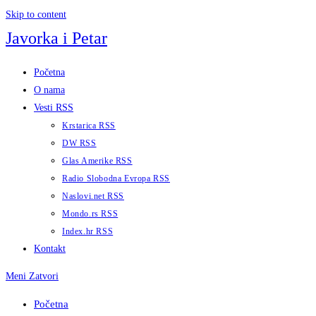
Skip to content
Javorka i Petar
Početna
O nama
Vesti RSS
Krstarica RSS
DW RSS
Glas Amerike RSS
Radio Slobodna Evropa RSS
Naslovi.net RSS
Mondo.rs RSS
Index.hr RSS
Kontakt
Meni
Zatvori
Početna