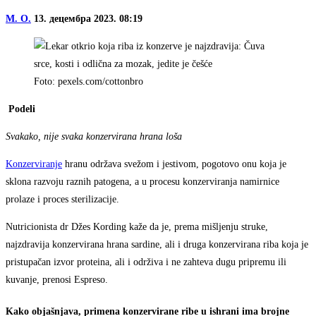
M. O.
13. децембра 2023. 08:19
Foto: pexels.com/cottonbro
Podeli
Svakako, nije svaka konzervirana hrana loša
Konzerviranje
hranu održava svežom i jestivom, pogotovo onu koja je
sklona razvoju raznih patogena, a u procesu konzerviranja namirnice
prolaze i proces sterilizacije.
Nutricionista dr Džes Kording kaže da je, prema mišljenju struke,
najzdravija konzervirana hrana sardine, ali i druga konzervirana riba koja je
pristupačan izvor proteina, ali i održiva i ne zahteva dugu pripremu ili
kuvanje, prenosi Espreso.
Kako objašnjava, primena konzervirane ribe u ishrani ima brojne