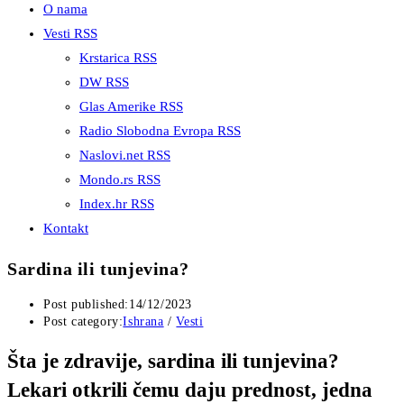
O nama
Vesti RSS
Krstarica RSS
DW RSS
Glas Amerike RSS
Radio Slobodna Evropa RSS
Naslovi.net RSS
Mondo.rs RSS
Index.hr RSS
Kontakt
Sardina ili tunjevina?
Post published:
14/12/2023
Post category:
Ishrana
/
Vesti
Šta je zdravije, sardina ili tunjevina?
Lekari otkrili čemu daju prednost, jedna