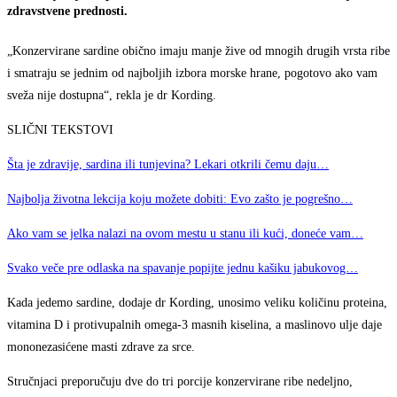
zdravstvene prednosti.
„Konzervirane sardine obično imaju manje žive od mnogih drugih vrsta ribe
i smatraju se jednim od najboljih izbora morske hrane, pogotovo ako vam
sveža nije dostupna“, rekla je dr Kording.
SLIČNI TEKSTOVI
Šta je zdravije, sardina ili tunjevina? Lekari otkrili čemu daju…
Najbolja životna lekcija koju možete dobiti: Evo zašto je pogrešno…
Ako vam se jelka nalazi na ovom mestu u stanu ili kući, doneće vam…
Svako veče pre odlaska na spavanje popijte jednu kašiku jabukovog…
Kada jedemo sardine, dodaje dr Kording, unosimo veliku količinu proteina,
vitamina D i protivupalnih omega-3 masnih kiselina, a maslinovo ulje daje
mononezasićene masti zdrave za srce.
Stručnjaci preporučuju dve do tri porcije konzervirane ribe nedeljno,