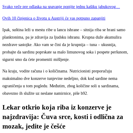
Svako veče pre odlaska na spavanje popijte jednu kašiku jabukovog…
Ovih 10 činjenica o životu u Austriji će vas potpuno zapanjiti
Ipak, suština leži u mestu ribe u lancu ishrane – sitnija riba se hrani samo
planktonima, pa je zdravija za ljudsku ishranu. Krupna duže akumulira
nezdrave sastojke. Ako vam se čini da je krupnija – tuna – ukusnija,
probajte da sardinu poprskate sa malo limunovog soka i pospete peršunom,
sigurni smo da ćete promeniti mišljenje.
Na kraju, vodite računa i o količinama. Nutricionisti preporučuju
maksimalno dve konzerve tunjevine nedeljno, dok kod sardine nema
ograničenja u tom pogledu. Međutim, zbog količine soli u sardinama,
obavezno ih služite uz neslane namirnice, piše b92.
Lekar otkrio koja riba iz konzerve je
najzdravija: Čuva srce, kosti i odlična za
mozak, jedite je češće