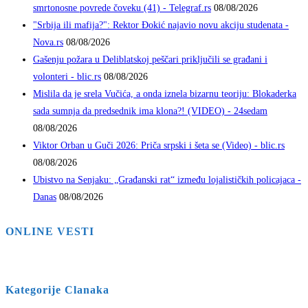
smrtonosne povrede čoveku (41) - Telegraf.rs
08/08/2026
"Srbija ili mafija?": Rektor Đokić najavio novu akciju studenata -
Nova.rs
08/08/2026
Gašenju požara u Deliblatskoj peščari priključili se građani i
volonteri - blic.rs
08/08/2026
Mislila da je srela Vučića, a onda iznela bizarnu teoriju: Blokaderka
sada sumnja da predsednik ima klona?! (VIDEO) - 24sedam
08/08/2026
Viktor Orban u Guči 2026: Priča srpski i šeta se (Video) - blic.rs
08/08/2026
Ubistvo na Senjaku: „Građanski rat“ između lojalističkih policajaca -
Danas
08/08/2026
ONLINE VESTI
Kategorije Clanaka