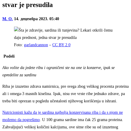
stvar je presudila
M. O.
14. децембра 2023. 05:40
Foto:
garlandcannon
–
CC BY 2.0
Podeli
Ako volite da jedete ribu i ograničeni ste na one iz konzerve, ipak se
opredelite za sardinu
Riba je izuzetno zdrava namirnica, pre svega zbog velikog procenta proteina
ali i omega-3 masnih kiselina. Ipak, nisu sve vrste ribe jednako zdrave, pa
treba biti oprezan u pogledu učestalosti njihovog korišćenja u ishrani.
Nutricionisti kažu da je sardina najbolja konzervisana riba i da s njom ne
možemo da pogrešimo
. U 100 grama sardine ima čak 25 grama proteina.
Zahvaljujući velikoj količini kalcijuma, ove sitne ribe su od izuzetnog