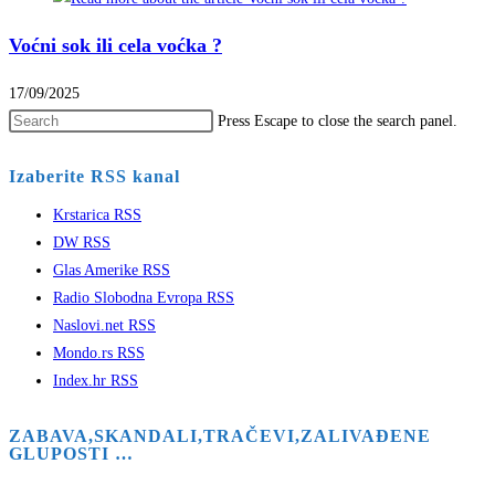
Voćni sok ili cela voćka ?
17/09/2025
Press Escape to close the search panel.
Izaberite RSS kanal
Krstarica RSS
DW RSS
Glas Amerike RSS
Radio Slobodna Evropa RSS
Naslovi.net RSS
Mondo.rs RSS
Index.hr RSS
ZABAVA,SKANDALI,TRAČEVI,ZALIVAĐENE
GLUPOSTI …