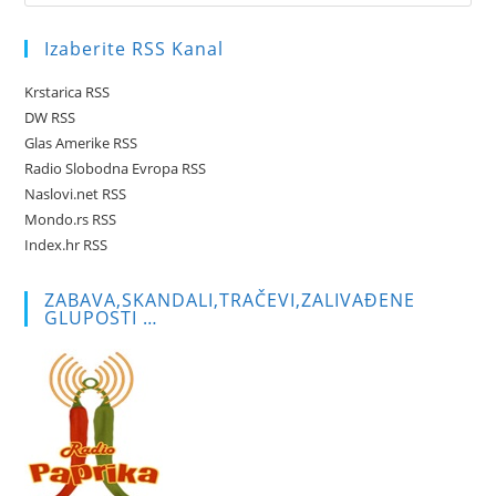
Es
to
Izaberite RSS Kanal
clo
the
Krstarica RSS
sea
DW RSS
pan
Glas Amerike RSS
Radio Slobodna Evropa RSS
Naslovi.net RSS
Mondo.rs RSS
Index.hr RSS
ZABAVA,SKANDALI,TRAČEVI,ZALIVAĐENE
GLUPOSTI …