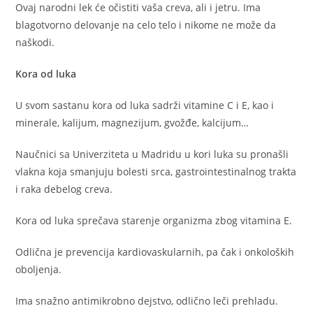
Ovaj narodni lek će očistiti vaša creva, ali i jetru. Ima
blagotvorno delovanje na celo telo i nikome ne može da
naškodi.
Kora od luka
U svom sastanu kora od luka sadrži vitamine C i E, kao i
minerale, kalijum, magnezijum, gvožđe, kalcijum…
Naučnici sa Univerziteta u Madridu u kori luka su pronašli
vlakna koja smanjuju bolesti srca, gastrointestinalnog trakta
i raka debelog creva.
Kora od luka sprečava starenje organizma zbog vitamina E.
Odlična je prevencija kardiovaskularnih, pa čak i onkoloških
oboljenja.
Ima snažno antimikrobno dejstvo, odlično leči prehladu.