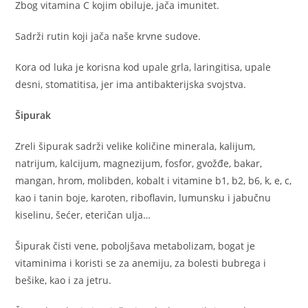
Zbog vitamina C kojim obiluje, jača imunitet.
Sadrži rutin koji jača naše krvne sudove.
Kora od luka je korisna kod upale grla, laringitisa, upale
desni, stomatitisa, jer ima antibakterijska svojstva.
Šipurak
Zreli šipurak sadrži velike količine minerala, kalijum,
natrijum, kalcijum, magnezijum, fosfor, gvožđe, bakar,
mangan, hrom, molibden, kobalt i vitamine b1, b2, b6, k, e, c,
kao i tanin boje, karoten, riboflavin, lumunsku i jabučnu
kiselinu, šećer, eteričan ulja…
Šipurak čisti vene, poboljšava metabolizam, bogat je
vitaminima i koristi se za anemiju, za bolesti bubrega i
bešike, kao i za jetru.