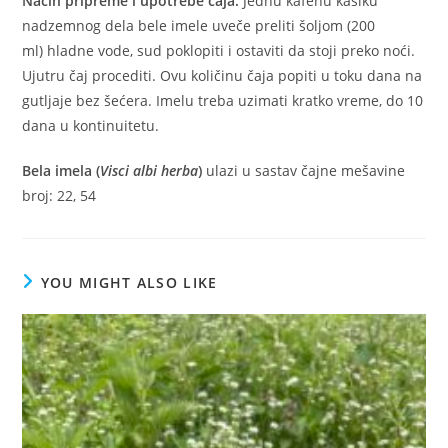
Način pripreme i upotrebe čaja:
Jednu kafenu kašiku
nadzemnog dela bele imele uveče preliti šoljom (200
ml)
hladne vode, sud poklopiti i ostaviti da stoji preko noći.
Ujutru čaj procediti. Ovu količinu čaja popiti u toku dana na
gutljaje bez šećera. Imelu treba uzimati kratko vreme, do 10
dana u kontinuitetu.
Bela imela (
Visci albi herba
)
ulazi u sastav čajne mešavine
broj: 22, 54
YOU MIGHT ALSO LIKE