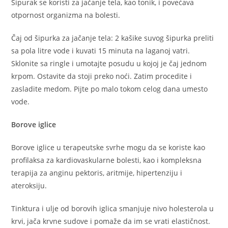
Šipurak se koristi za jačanje tela, kao tonik, i povećava
otpornost organizma na bolesti.
Čaj od šipurka za jačanje tela: 2 kašike suvog šipurka preliti
sa pola litre vode i kuvati 15 minuta na laganoj vatri.
Sklonite sa ringle i umotajte posudu u kojoj je čaj jednom
krpom. Ostavite da stoji preko noći. Zatim procedite i
zasladite medom. Pijte po malo tokom celog dana umesto
vode.
Borove iglice
Borove iglice u terapeutske svrhe mogu da se koriste kao
profilaksa za kardiovaskularne bolesti, kao i kompleksna
terapija za anginu pektoris, aritmije, hipertenziju i
ateroksiju.
Tinktura i ulje od borovih iglica smanjuje nivo holesterola u
krvi, jača krvne sudove i pomaže da im se vrati elastičnost.