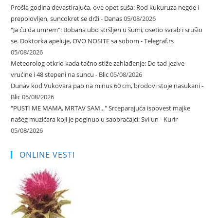
Prošla godina devastirajuća, ove opet suša: Rod kukuruza negde i
prepolovljen, suncokret se drži - Danas
05/08/2026
"Ja ću da umrem": Bobana ubo stršljen u šumi, osetio svrab i srušio
se. Doktorka apeluje, OVO NOSITE sa sobom - Telegraf.rs
05/08/2026
Meteorolog otkrio kada tačno stiže zahlađenje: Do tad jezive
vrućine i 48 stepeni na suncu - Blic
05/08/2026
Dunav kod Vukovara pao na minus 60 cm, brodovi stoje nasukani -
Blic
05/08/2026
"PUSTI ME MAMA, MRTAV SAM..." Srceparajuća ispovest majke
našeg muzičara koji je poginuo u saobraćajci: Svi un - Kurir
05/08/2026
ONLINE VESTI