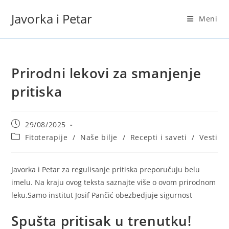
Skip
Javorka i Petar
to
Meni
content
Prirodni lekovi za smanjenje
pritiska
Post
29/08/2025
published:
Post
Fitoterapije
/
Naše bilje
/
Recepti i saveti
/
Vesti
category:
Javorka i Petar za regulisanje pritiska preporučuju belu
imelu. Na kraju ovog teksta saznajte više o ovom prirodnom
leku.Samo institut Josif Pančić obezbedjuje sigurnost
Spušta pritisak u trenutku!