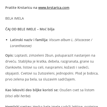
Pratite Krstaricu na
www.krstarica.com
BELA IMELA
ČAJ OD BELE IMELE – Moć bilja
Latinski naziv i familija:
Viscum album L. (Viscaceae /
Loranthaceae)
Opis:
Loptasti, zimzeleni žbun, poluparazit nastanjen na
drveću. Stabljika je kratka, debela, razgranata, grane su
člankovite, listovi su celi, naspramni, kožasti i sedeći,
objajasti. Cvetovi su žutozeleni, jednopolni. Plod je bobica,
prvo zelena pa bela, sa sluzavim sadržajem.
Kao lekoviti deo biljke koristi se:
Osušen cvet sa listom
(
Visci albi herba
)
Hemijski sastav:
Herba bele imele sadrži lektine, proteine,