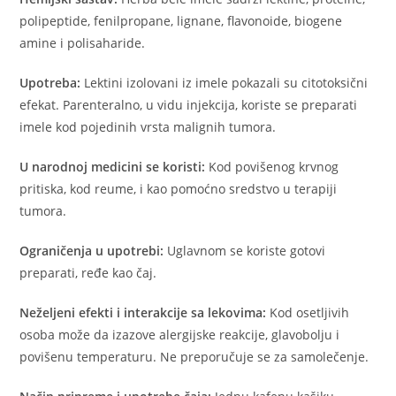
polipeptide, fenilpropane, lignane, flavonoide, biogene
amine i polisaharide.
Upotreba:
Lektini izolovani iz imele pokazali su citotoksični
efekat. Parenteralno, u vidu injekcija, koriste se preparati
imele kod pojedinih vrsta malignih tumora.
U narodnoj medicini se koristi:
Kod povišenog krvnog
pritiska, kod reume, i kao pomoćno sredstvo u terapiji
tumora.
Ograničenja u upotrebi:
Uglavnom se koriste gotovi
preparati, ređe kao čaj.
Neželjeni efekti i interakcije sa lekovima:
Kod osetljivih
osoba može da izazove alergijske reakcije, glavobolju i
povišenu temperaturu. Ne preporučuje se za samolečenje.