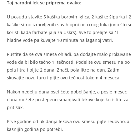
Taj narodni lek se priprema ovako:
U posudu stavite 5 kašika borovih iglica, 2 kašike šipurka i 2
kašike sitno izmrvljenih suvih opni od crnog luka (ono što se
koristi kada farbate jaja za Uskrs). Sve to prelijte sa 1l
hladne vode pa kuvajte 10 minuta na laganoj vatri.
Pustite da se ova smesa ohladi, pa dodajte malo prokuvane
vode da bi bilo tačno 1l tečnosti. Podelite ovu smesu na po
pola litra i pijte 2 dana. Znači, pola litre na dan. Zatim
skuvajte novu turu i pijte ovu tečnost tokom 4 meseca.
Nakon nedelju dana osetićete poboljšanje, a posle mesec
dana možete postepeno smanjivati lekove koje koristite za
pritisak.
Prve godine od ukidanja lekova ovu smesu pijte redovno, a
kasnijih godina po potrebi.