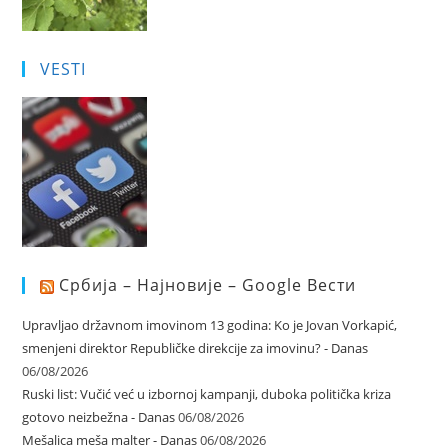
VESTI
Србија – Најновије – Google Вести
Upravljao državnom imovinom 13 godina: Ko je Jovan Vorkapić,
smenjeni direktor Republičke direkcije za imovinu? - Danas
06/08/2026
Ruski list: Vučić već u izbornoj kampanji, duboka politička kriza
gotovo neizbežna - Danas
06/08/2026
Mešalica meša malter - Danas
06/08/2026