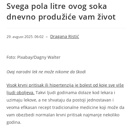
Svega pola litre ovog soka
dnevno produžiće vam život
–
Dragana Ristić
29. avgust 2025. 06:02
Foto: Pixabay/Dagny Walter
Ovaj narodni lek ne može nikome da škodi
Visok krvni pritisak ili hipertenzija je bolest od koje sve više
ljudi oboljeva.
Takvi ljudi godinama dolaze kod lekara i
uzimaju lekove, a ne shvataju da postoji jednostavan i
veoma efikasan recept tradicionalne medicine koji može da
vam obezbedi normalan krvni pritisak najmanje nekoliko
godina.