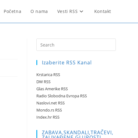
Početna
O nama
Vesti RSS
Kontakt
Press
Escape
to
Izaberite RSS Kanal
close
the
Krstarica RSS
search
DW RSS
panel.
Glas Amerike RSS
Radio Slobodna Evropa RSS
Naslovi.net RSS
Mondo.rs RSS
Index.hr RSS
ZABAVA,SKANDALI,TRAČEVI,
ZALIVAĐENE GLUPOSTI …