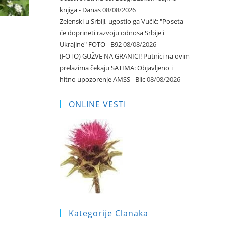
knjiga - Danas
08/08/2026
Zelenski u Srbiji, ugostio ga Vučić: "Poseta
će doprineti razvoju odnosa Srbije i
Ukrajine" FOTO - B92
08/08/2026
(FOTO) GUŽVE NA GRANICI! Putnici na ovim
prelazima čekaju SATIMA: Objavljeno i
hitno upozorenje AMSS - Blic
08/08/2026
ONLINE VESTI
Kategorije Clanaka