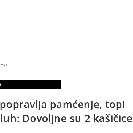
Vesti
t
opravlja pamćenje, topi
sluh: Dovoljne su 2 kašičice