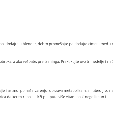
muna, dodajte u blender, dobro promešajte pa dodajte cimet i med. 
oka, a ako vežbate, pre treninga. Praktikujte ovo tri nedelje i ne
ergije i astmu, pomaže varenju, ubrzava metabolizam, ali ubedljivo n
nica da koren rena sadrži pet puta više vitamina C nego limun i