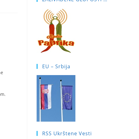
EU – Srbija
ne
om.
RSS Ukrštene Vesti