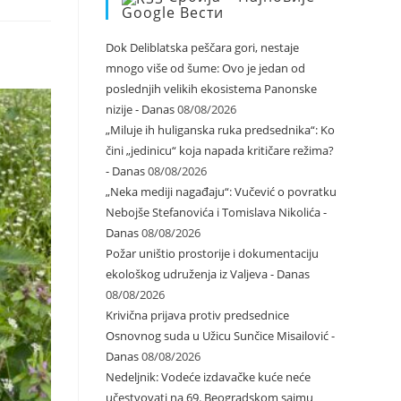
Google Вести
Dok Deliblatska peščara gori, nestaje
mnogo više od šume: Ovo je jedan od
poslednjih velikih ekosistema Panonske
nizije - Danas
08/08/2026
„Miluje ih huliganska ruka predsednika“: Ko
čini „jedinicu“ koja napada kritičare režima?
- Danas
08/08/2026
„Neka mediji nagađaju“: Vučević o povratku
Nebojše Stefanovića i Tomislava Nikolića -
Danas
08/08/2026
Požar uništio prostorije i dokumentaciju
ekološkog udruženja iz Valjeva - Danas
08/08/2026
Krivična prijava protiv predsednice
Osnovnog suda u Užicu Sunčice Misailović -
Danas
08/08/2026
Nedeljnik: Vodeće izdavačke kuće neće
učestvovati na 69. Beogradskom sajmu