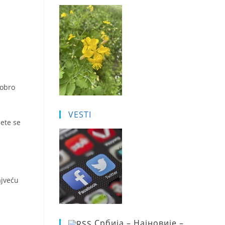
Dobro
VESTI
ćete se
ajveću
Србија – Најновије –