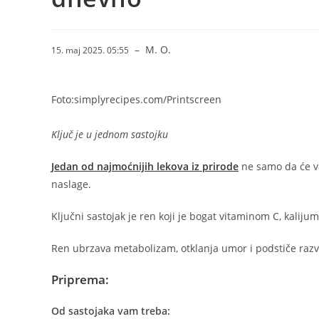
–
M. O.
15. maj 2025. 05:55
Foto:simplyrecipes.com/Printscreen
Ključ je u jednom sastojku
Jedan od najmoćnijih lekova iz prirode
ne samo da će va
naslage.
Ključni sastojak je ren koji je bogat vitaminom C, kali
Ren ubrzava metabolizam, otklanja umor i podstiče razv
Priprema:
Od sastojaka vam treba: