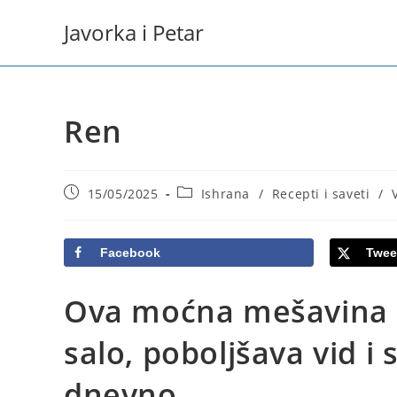
Skip
Javorka i Petar
to
content
Ren
Post
Post
15/05/2025
Ishrana
/
Recepti i saveti
/
published:
category:
Facebook
Twee
Ova moćna mešavina p
salo, poboljšava vid i 
dnevno