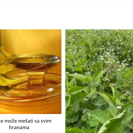
e može mešati sa svim
hranama