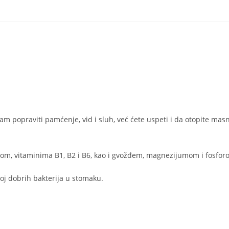
m popraviti pamćenje, vid i sluh, već ćete uspeti i da otopite mas
jumom, vitaminima B1, B2 i B6, kao i gvožđem, magnezijumom i fosfor
oj dobrih bakterija u stomaku.