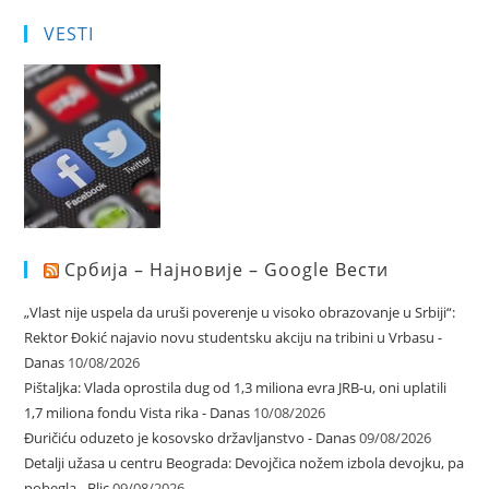
VESTI
Србија – Најновије – Google Вести
„Vlast nije uspela da uruši poverenje u visoko obrazovanje u Srbiji“:
Rektor Đokić najavio novu studentsku akciju na tribini u Vrbasu -
Danas
10/08/2026
Pištaljka: Vlada oprostila dug od 1,3 miliona evra JRB-u, oni uplatili
1,7 miliona fondu Vista rika - Danas
10/08/2026
Đuričiću oduzeto je kosovsko državljanstvo - Danas
09/08/2026
Detalji užasa u centru Beograda: Devojčica nožem izbola devojku, pa
pobegla - Blic
09/08/2026