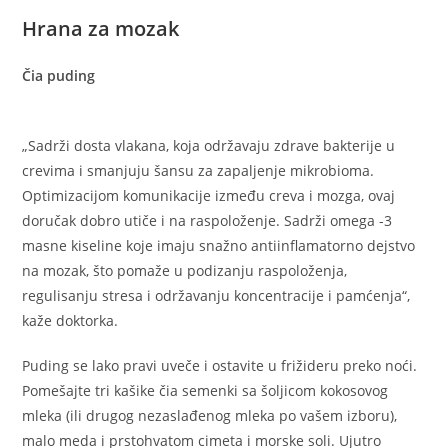
Hrana za mozak
Čia puding
„Sadrži dosta vlakana, koja održavaju zdrave bakterije u
crevima i smanjuju šansu za zapaljenje mikrobioma.
Optimizacijom komunikacije između creva i mozga, ovaj
doručak dobro utiče i na raspoloženje. Sadrži omega -3
masne kiseline koje imaju snažno antiinflamatorno dejstvo
na mozak, što pomaže u podizanju raspoloženja,
regulisanju stresa i održavanju koncentracije i pamćenja“,
kaže doktorka.
Puding se lako pravi uveče i ostavite u frižideru preko noći.
Pomešajte tri kašike čia semenki sa šoljicom kokosovog
mleka (ili drugog nezaslađenog mleka po vašem izboru),
malo meda i prstohvatom cimeta i morske soli. Ujutro