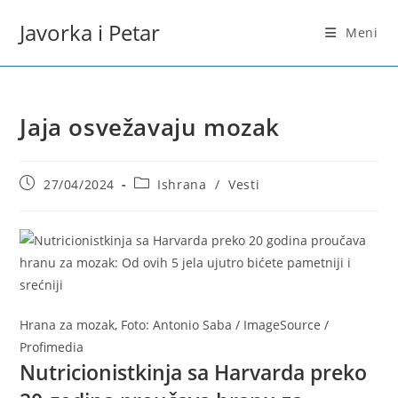
Skip
Javorka i Petar
to
Meni
content
Jaja osvežavaju mozak
Post
Post
27/04/2024
Ishrana
/
Vesti
published:
category:
Hrana za mozak, Foto: Antonio Saba / ImageSource /
Profimedia
Nutricionistkinja sa Harvarda preko