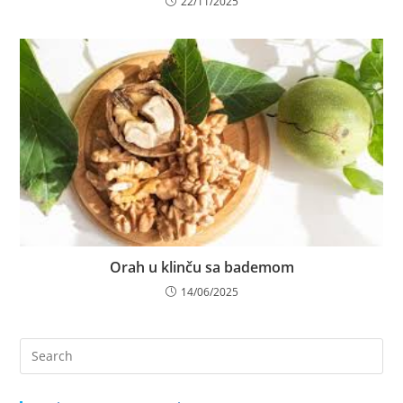
22/11/2025
Orah u klinču sa bademom
14/06/2025
Pre
Es
to