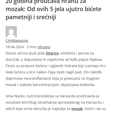
20 godina proučava hranu za
mozak: Od ovih 5 jela ujutro bićete
pametniji i srećniji
CityMagazine
18.04.2024.
3 min
Ishrana
Danas većina ljudi jede
žitarice
, sendviče i peciva za
doručak, a dopunjava ih napitcima od kafe poput šejkova.
Često su prepuni šećera i ugljenih hidrata koji izazivaju brz
skok šećera u krvi nakon čega sledi nagli pad. Oni takođe
doprinose neuroinflamaciji koja je povezana sa maglom
mozak i slabom koncentracijom, objašnjava doktorka.
Uma Naidu, nutricionistkinja sa Harvarda predstavila je
rezultate kliničkog istraživanja sprovedenog na Harvardu i
otkrili koja vrsta doručka je najbolja za
mozak
. Ističe i da su