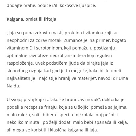
dodajte orahe, bobice i/ili kokosove ljuspice.
Kajgana, omlet ili fritaja
„Jaja su puna zdravih masti, proteina i vitamina koji su
neophodni za zdrav mozak. Žumance je, na primer, bogato
vitaminom D i serotoninom, koji pomažu u postizanju
optimalne ravnoteže neurotransmitera koji regulišu
raspoloženje. Uvek podstičem ljude da birajte jaja iz
slobodnog uzgoja kad god je to moguće, kako biste uneli
najkvalitetnije i najčistije hranljive materije“, navodi dr Uma
Naidu.
U svojoj prvoj knjizi „Tako se hrani vaš mozak“, doktorka je
podelila recept za fritaju, koja se u šoljici pomeša sa jajima,
malo mleka, soli i bibera ispeći u mikrotalasnoj pećnici
nekoliko minuta i po želji dodati malo bebi spanaća ili kelja,
ali mogu se koristiti i klasična kajgana ili jaja.