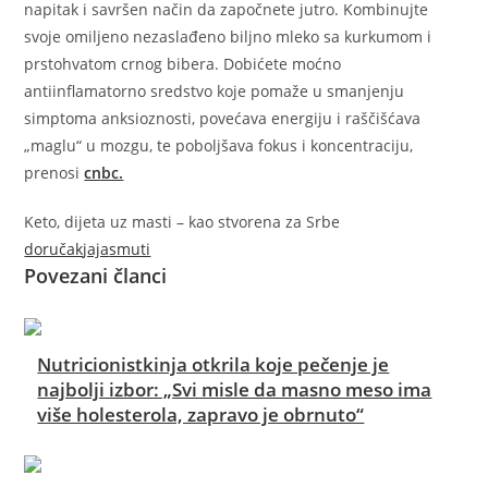
napitak i savršen način da započnete jutro. Kombinujte
svoje omiljeno nezaslađeno biljno mleko sa kurkumom i
prstohvatom crnog bibera. Dobićete moćno
antiinflamatorno sredstvo koje pomaže u smanjenju
simptoma anksioznosti, povećava energiju i raščišćava
„maglu“ u mozgu, te poboljšava fokus i koncentraciju,
prenosi
cnbc.
Keto, dijeta uz masti – kao stvorena za Srbe
doručak
jaja
smuti
Povezani članci
Nutricionistkinja otkrila koje pečenje je
najbolji izbor: „Svi misle da masno meso ima
više holesterola, zapravo je obrnuto“