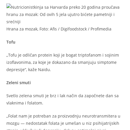
Hrana za mozak, Foto: Afis / Digifoodstock / Profimedia
Tofu
„Tofu je odličan protein koji je bogat triptofanom i sojinim
izoflavonima, za koje je dokazano da smanjuju simptome
depresije“, kaže Naidu.
Zeleni smuti
Svetlo zelena smuti je brz i lak način da započnete dan sa
vlaknima i folatom.
„Folat nam je potreban za proizvodnju neurotransmitera u
mozgu — nedostatak folata je umešan u niz psihijatrijskih