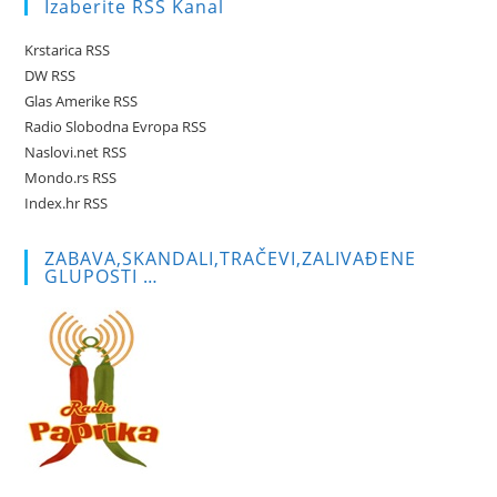
Izaberite RSS Kanal
clo
the
Krstarica RSS
sea
DW RSS
pan
Glas Amerike RSS
Radio Slobodna Evropa RSS
Naslovi.net RSS
Mondo.rs RSS
Index.hr RSS
ZABAVA,SKANDALI,TRAČEVI,ZALIVAĐENE
GLUPOSTI …