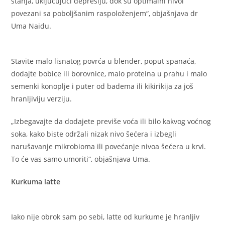
stanja, uključujući depresiju, dok su optimalni nivoi
povezani sa poboljšanim raspoloženjem“, objašnjava dr
Uma Naidu.
Stavite malo lisnatog povrća u blender, poput spanaća,
dodajte bobice ili borovnice, malo proteina u prahu i malo
semenki konoplje i puter od badema ili kikirikija za još
hranljiviju verziju.
„Izbegavajte da dodajete previše voća ili bilo kakvog voćnog
soka, kako biste održali nizak nivo šećera i izbegli
narušavanje mikrobioma ili povećanje nivoa šećera u krvi.
To će vas samo umoriti“, objašnjava Uma.
Kurkuma latte
Iako nije obrok sam po sebi, latte od kurkume je hranljiv