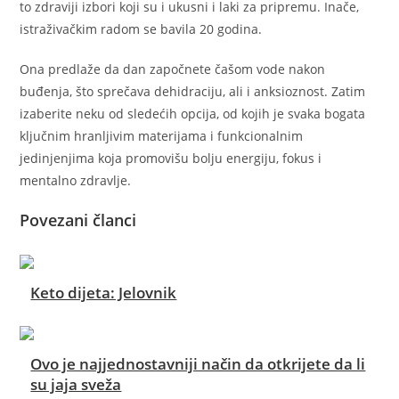
to zdraviji izbori koji su i ukusni i laki za pripremu. Inače,
istraživačkim radom se bavila 20 godina.
Ona predlaže da dan započnete čašom vode nakon
buđenja, što sprečava dehidraciju, ali i anksioznost. Zatim
izaberite neku od sledećih opcija, od kojih je svaka bogata
ključnim hranljivim materijama i funkcionalnim
jedinjenjima koja promovišu bolju energiju, fokus i
mentalno zdravlje.
Povezani članci
Keto dijeta: Jelovnik
Ovo je najjednostavniji način da otkrijete da li
su jaja sveža