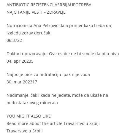
ANTIBIOTICIREZISTENCIJASRBIJAUPOTREBA
NAJČITANIJE VESTI – ZDRAVLJE
Nutricionista Ana Petrović dala primer kako treba da
izgleda zdrav doručak
06:3722
Doktori upozoravaju: Ove osobe ne bi smele da piju pivo
04. apr 20235
Najbolje piće za hidrataciju ipak nije voda
30. mar 202317
Nadimanje, čak i kada ne jedete, može da ukaže na
nedostatak ovog minerala
YOU MIGHT ALSO LIKE
Read more about the article Travarstvo u Srbiji
Travarstvo u Srbiji