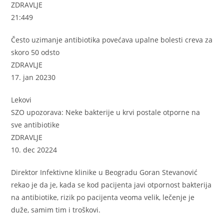
ZDRAVLJE
21:449
Često uzimanje antibiotika povećava upalne bolesti creva za
skoro 50 odsto
ZDRAVLJE
17. jan 20230
Lekovi
SZO upozorava: Neke bakterije u krvi postale otporne na
sve antibiotike
ZDRAVLJE
10. dec 20224
Direktor Infektivne klinike u Beogradu Goran Stevanović
rekao je da je, kada se kod pacijenta javi otpornost bakterija
na antibiotike, rizik po pacijenta veoma velik, lečenje je
duže, samim tim i troškovi.