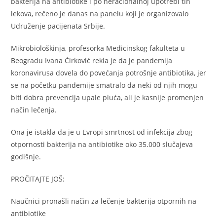
bakterija na antibiotike i po neracionalnoj upotrebi tih
lekova, rečeno je danas na panelu koji je organizovalo
Udruženje pacijenata Srbije.
Mikrobiološkinja, profesorka Medicinskog fakulteta u
Beogradu Ivana Ćirković rekla je da je pandemija
koronavirusa dovela do povećanja potrošnje antibiotika, jer
se na početku pandemije smatralo da neki od njih mogu
biti dobra prevencija upale pluća, ali je kasnije promenjen
način lečenja.
Ona je istakla da je u Evropi smrtnost od infekcija zbog
otpornosti bakterija na antibiotike oko 35.000 slučajeva
godišnje.
PROČITAJTE JOŠ:
Naučnici pronašli način za lečenje bakterija otpornih na
antibiotike