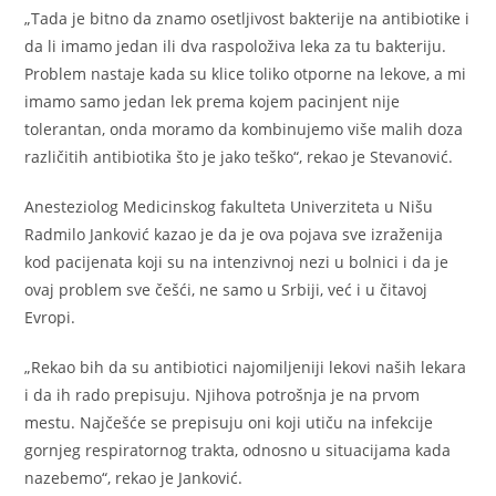
„Tada je bitno da znamo osetljivost bakterije na antibiotike i
da li imamo jedan ili dva raspoloživa leka za tu bakteriju.
Problem nastaje kada su klice toliko otporne na lekove, a mi
imamo samo jedan lek prema kojem pacinjent nije
tolerantan, onda moramo da kombinujemo više malih doza
različitih antibiotika što je jako teško“, rekao je Stevanović.
Anesteziolog Medicinskog fakulteta Univerziteta u Nišu
Radmilo Janković kazao je da je ova pojava sve izraženija
kod pacijenata koji su na intenzivnoj nezi u bolnici i da je
ovaj problem sve češći, ne samo u Srbiji, već i u čitavoj
Evropi.
„Rekao bih da su antibiotici najomiljeniji lekovi naših lekara
i da ih rado prepisuju. Njihova potrošnja je na prvom
mestu. Najčešće se prepisuju oni koji utiču na infekcije
gornjeg respiratornog trakta, odnosno u situacijama kada
nazebemo“, rekao je Janković.