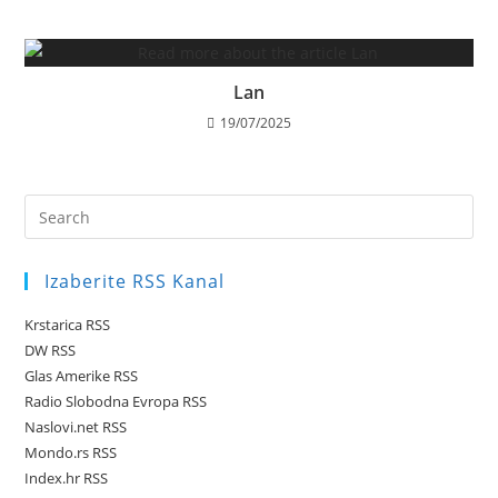
Lan
19/07/2025
Pre
Es
to
Izaberite RSS Kanal
clo
the
Krstarica RSS
sea
DW RSS
pan
Glas Amerike RSS
Radio Slobodna Evropa RSS
Naslovi.net RSS
Mondo.rs RSS
Index.hr RSS