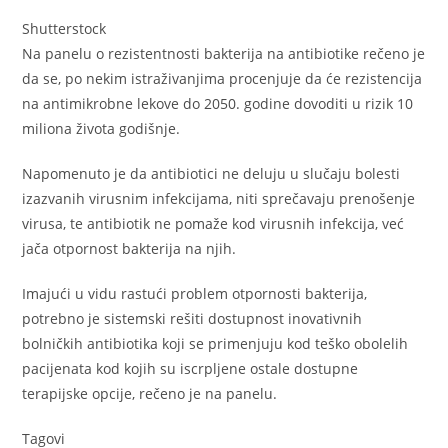
Shutterstock
Na panelu o rezistentnosti bakterija na antibiotike rečeno je
da se, po nekim istraživanjima procenjuje da će rezistencija
na antimikrobne lekove do 2050. godine dovoditi u rizik 10
miliona života godišnje.
Napomenuto je da antibiotici ne deluju u slučaju bolesti
izazvanih virusnim infekcijama, niti sprečavaju prenošenje
virusa, te antibiotik ne pomaže kod virusnih infekcija, već
jača otpornost bakterija na njih.
Imajući u vidu rastući problem otpornosti bakterija,
potrebno je sistemski rešiti dostupnost inovativnih
bolničkih antibiotika koji se primenjuju kod teško obolelih
pacijenata kod kojih su iscrpljene ostale dostupne
terapijske opcije, rečeno je na panelu.
Tagovi