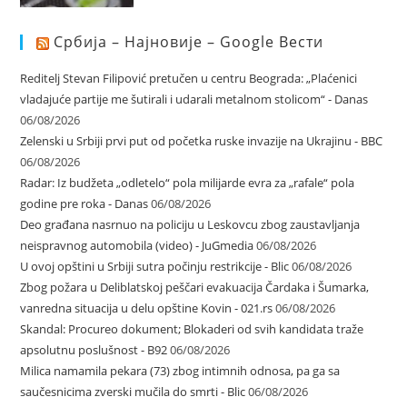
Србија – Најновије – Google Вести
Reditelj Stevan Filipović pretučen u centru Beograda: „Plaćenici
vladajuće partije me šutirali i udarali metalnom stolicom“ - Danas
06/08/2026
Zelenski u Srbiji prvi put od početka ruske invazije na Ukrajinu - BBC
06/08/2026
Radar: Iz budžeta „odletelo“ pola milijarde evra za „rafale“ pola
godine pre roka - Danas
06/08/2026
Deo građana nasrnuo na policiju u Leskovcu zbog zaustavljanja
neispravnog automobila (video) - JuGmedia
06/08/2026
U ovoj opštini u Srbiji sutra počinju restrikcije - Blic
06/08/2026
Zbog požara u Deliblatskoj peščari evakuacija Čardaka i Šumarka,
vanredna situacija u delu opštine Kovin - 021.rs
06/08/2026
Skandal: Procureo dokument; Blokaderi od svih kandidata traže
apsolutnu poslušnost - B92
06/08/2026
Milica namamila pekara (73) zbog intimnih odnosa, pa ga sa
saučesnicima zverski mučila do smrti - Blic
06/08/2026