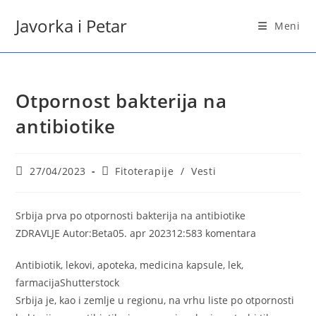
Skip
Javorka i Petar
to
Meni
content
Otpornost bakterija na
antibiotike
Post
Post
27/04/2023
Fitoterapije
/
Vesti
published:
category:
Srbija prva po otpornosti bakterija na antibiotike
ZDRAVLJE Autor:Beta05. apr 202312:583 komentara
Antibiotik, lekovi, apoteka, medicina kapsule, lek,
farmacijaShutterstock
Srbija je, kao i zemlje u regionu, na vrhu liste po otpornosti