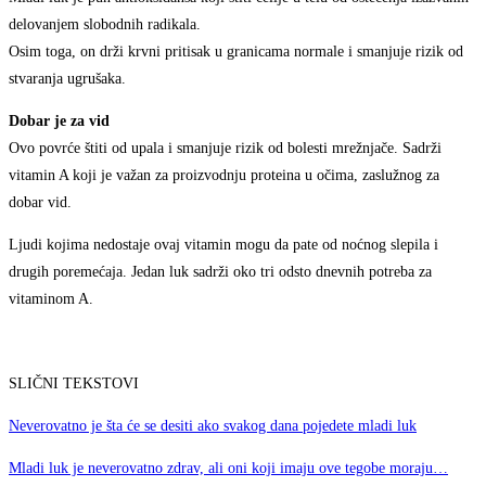
delovanjem slobodnih radikala.
Osim toga, on drži krvni pritisak u granicama normale i smanjuje rizik od
stvaranja ugrušaka.
Dobar je za vid
Ovo povrće štiti od upala i smanjuje rizik od bolesti mrežnjače. Sadrži
vitamin A koji je važan za proizvodnju proteina u očima, zaslužnog za
dobar vid.
Ljudi kojima nedostaje ovaj vitamin mogu da pate od noćnog slepila i
drugih poremećaja. Jedan luk sadrži oko tri odsto dnevnih potreba za
vitaminom A.
SLIČNI TEKSTOVI
Neverovatno je šta će se desiti ako svakog dana pojedete mladi luk
Mladi luk je neverovatno zdrav, ali oni koji imaju ove tegobe moraju…