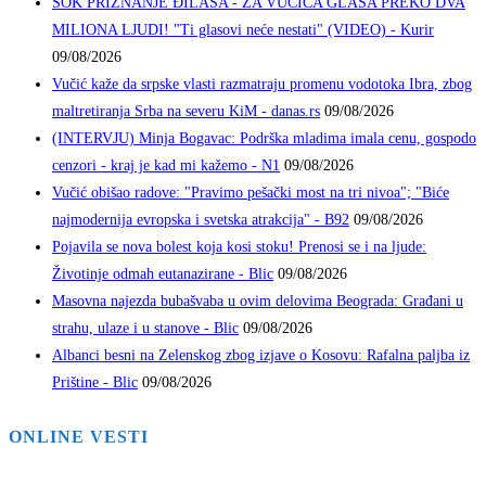
ŠOK PRIZNANJE ĐILASA - ZA VUČIĆA GLASA PREKO DVA
MILIONA LJUDI! "Ti glasovi neće nestati" (VIDEO) - Kurir
09/08/2026
Vučić kaže da srpske vlasti razmatraju promenu vodotoka Ibra, zbog
maltretiranja Srba na severu KiM - danas.rs
09/08/2026
(INTERVJU) Minja Bogavac: Podrška mladima imala cenu, gospodo
cenzori - kraj je kad mi kažemo - N1
09/08/2026
Vučić obišao radove: "Pravimo pešački most na tri nivoa"; "Biće
najmodernija evropska i svetska atrakcija" - B92
09/08/2026
Pojavila se nova bolest koja kosi stoku! Prenosi se i na ljude:
Životinje odmah eutanazirane - Blic
09/08/2026
Masovna najezda bubašvaba u ovim delovima Beograda: Građani u
strahu, ulaze i u stanove - Blic
09/08/2026
Albanci besni na Zelenskog zbog izjave o Kosovu: Rafalna paljba iz
Prištine - Blic
09/08/2026
ONLINE VESTI