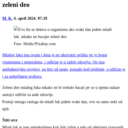
zeleni deo
M. K.
4. april 2024. 07:29
Foto: Heidic/Pixabay.com
Mladog luka ima svuda i šteta je ne iskoristiti priliku jer je bogat
vitaminima i mineralima, i odličan je u zaštiti zdravlja. On ima
antibakterijska svojstva, pa štiti od upala, pomaže kod prehlade, a odličan je
i za poboljšanje probave.
Zeleni deo mladog luka nikako ne bi trebalo bacati jer se u njemu nalaze
sastojci odlični za naše zdravlje.
Postoji mnogo razloga da mladi luk jedete svaki dan, ovo su samo neki od
njih:
Štiti srce
Mladi luk je pun antioksidansa koji štiti ćelije u telu od oštećenja izazvanih