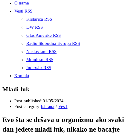
O nama
Vesti RSS
Krstarica RSS
DW RSS
Glas Amerike RSS
Radio Slobodna Evropa RSS
Naslovi.net RSS
Mondo.rs RSS
Index.hr RSS
Kontakt
Mladi luk
Post published:
01/05/2024
Post category:
Ishrana
/
Vesti
Evo šta se dešava u organizmu ako svaki
dan jedete mladi luk, nikako ne bacajte