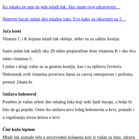
Ko nikako ne sme da jede mladi luk: Ako imate ovaj zdravstveni…
Nemojte bacati zeleni deo mladog luka: Evo kako ga iskoristiti na 5…
Jača kosti
Vitamin C i K kojima mladi luk obiluje, dobri su za zaštitu kostiju.
Samo jedan luk sadrži oko 20 odsto preporučene doze vitamina K i oko dva
odsto vitamina C.
I jedan i drugi važni su sa gustinu kostiju, kao i za njihovu čvrstoću.
Nedostatak ovih vitamina povećava šansu za razvoj osteoporoze i preloma,
prenosi 24sata.hr.
Snižava holesterol
Posebno je važan zeleni deo mladog luka koji neki ljudi bacaju, a bolje bi
bilo da ga pojedu. Osim što snižava nivo lošeg holesterola u krvi, pomaže i
u regulisanju nivoa šećera u krvi.
Čini kožu lepšom
Mladi luk pomaže telu u proizvodnji kolagena koji je važan za lepu, zdravu