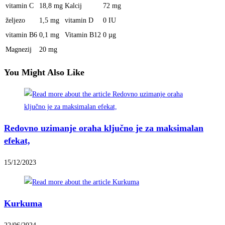
vitamin C
18,8 mg
Kalcij
72 mg
željezo
1,5 mg
vitamin D
0 IU
vitamin B6
0,1 mg
Vitamin B12
0 µg
Magnezij
20 mg
You Might Also Like
Redovno uzimanje oraha ključno je za maksimalan
efekat,
15/12/2023
Kurkuma