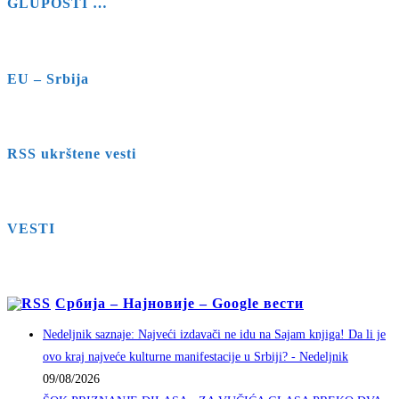
GLUPOSTI …
EU – Srbija
RSS ukrštene vesti
VESTI
Србија – Најновије – Google вести
Nedeljnik saznaje: Najveći izdavači ne idu na Sajam knjiga! Da li je
ovo kraj najveće kulturne manifestacije u Srbiji? - Nedeljnik
09/08/2026