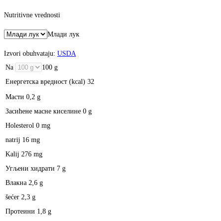
Nutritivne vrednosti
Млади лук
Izvori obuhvataju:
USDA
Na
100 g
Енергетска вредност (kcal)
32
Масти
0,2 g
Засићене масне киселине
0 g
Holesterol
0 mg
natrij
16 mg
Kalij
276 mg
Угљени хидрати
7 g
Влакна
2,6 g
šećer
2,3 g
Протеини
1,8 g