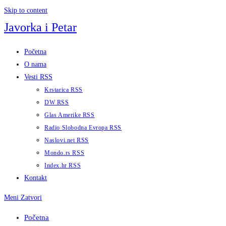
Skip to content
Javorka i Petar
Početna
O nama
Vesti RSS
Krstarica RSS
DW RSS
Glas Amerike RSS
Radio Slobodna Evropa RSS
Naslovi.net RSS
Mondo.rs RSS
Index.hr RSS
Kontakt
Meni
Zatvori
Početna