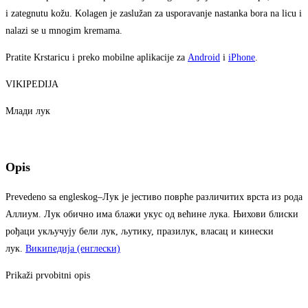
i zategnutu kožu. Kolagen je zaslužan za usporavanje nastanka bora na licu i
nalazi se u mnogim kremama.
Pratite Krstaricu i preko mobilne aplikacije za
Android
i
iPhone
.
VIKIPEDIJA
Млади лук
Opis
Prevedeno sa engleskog
–
Лук је јестиво поврће различитих врста из рода
Аллиум. Лук обично има блажи укус од већине лука. Њихови блиски
рођаци укључују бели лук, љутику, празилук, власац и кинески
лук.
Википедија (енглески)
Prikaži prvobitni opis