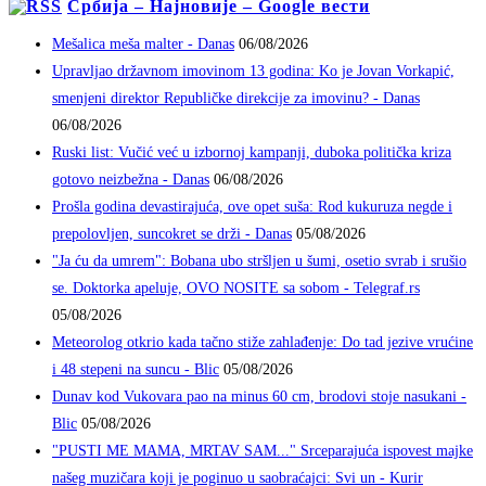
Србија – Најновије – Google вести
Mešalica meša malter - Danas
06/08/2026
Upravljao državnom imovinom 13 godina: Ko je Jovan Vorkapić,
smenjeni direktor Republičke direkcije za imovinu? - Danas
06/08/2026
Ruski list: Vučić već u izbornoj kampanji, duboka politička kriza
gotovo neizbežna - Danas
06/08/2026
Prošla godina devastirajuća, ove opet suša: Rod kukuruza negde i
prepolovljen, suncokret se drži - Danas
05/08/2026
"Ja ću da umrem": Bobana ubo stršljen u šumi, osetio svrab i srušio
se. Doktorka apeluje, OVO NOSITE sa sobom - Telegraf.rs
05/08/2026
Meteorolog otkrio kada tačno stiže zahlađenje: Do tad jezive vrućine
i 48 stepeni na suncu - Blic
05/08/2026
Dunav kod Vukovara pao na minus 60 cm, brodovi stoje nasukani -
Blic
05/08/2026
"PUSTI ME MAMA, MRTAV SAM..." Srceparajuća ispovest majke
našeg muzičara koji je poginuo u saobraćajci: Svi un - Kurir