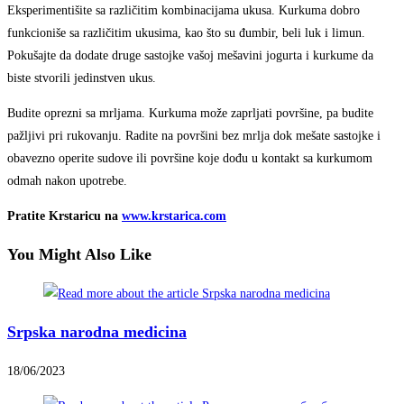
Eksperimentišite sa različitim kombinacijama ukusa. Kurkuma dobro
funkcioniše sa različitim ukusima, kao što su đumbir, beli luk i limun.
Pokušajte da dodate druge sastojke vašoj mešavini jogurta i kurkume da
biste stvorili jedinstven ukus.
Budite oprezni sa mrljama. Kurkuma može zaprljati površine, pa budite
pažljivi pri rukovanju. Radite na površini bez mrlja dok mešate sastojke i
obavezno operite sudove ili površine koje dođu u kontakt sa kurkumom
odmah nakon upotrebe.
Pratite Krstaricu na
www.krstarica.com
You Might Also Like
Srpska narodna medicina
18/06/2023