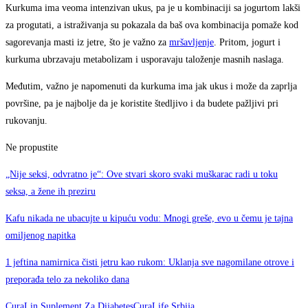
Kurkuma ima veoma intenzivan ukus, pa je u kombinaciji sa jogurtom lakši
za progutati, a istraživanja su pokazala da baš ova kombinacija pomaže kod
sagorevanja masti iz jetre, što je važno za
mršavljenje
. Pritom, jogurt i
kurkuma ubrzavaju metabolizam i usporavaju taloženje masnih naslaga.
Međutim, važno je napomenuti da kurkuma ima jak ukus i može da zaprlja
površine, pa je najbolje da je koristite štedljivo i da budete pažljivi pri
rukovanju.
Ne propustite
„Nije seksi, odvratno je“: Ove stvari skoro svaki muškarac radi u toku
seksa, a žene ih preziru
Kafu nikada ne ubacujte u kipuću vodu: Mnogi greše, evo u čemu je tajna
omiljenog napitka
1 jeftina namirnica čisti jetru kao rukom: Uklanja sve nagomilane otrove i
preporađa telo za nekoliko dana
CuraLin Suplement Za Dijabetes
CuraLife Srbija