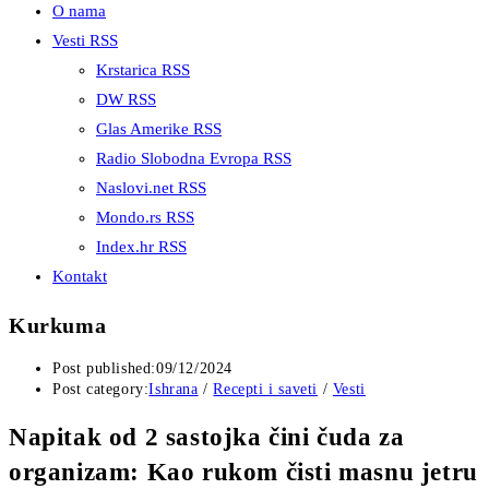
O nama
Vesti RSS
Krstarica RSS
DW RSS
Glas Amerike RSS
Radio Slobodna Evropa RSS
Naslovi.net RSS
Mondo.rs RSS
Index.hr RSS
Kontakt
Kurkuma
Post published:
09/12/2024
Post category:
Ishrana
/
Recepti i saveti
/
Vesti
Napitak od 2 sastojka čini čuda za
organizam: Kao rukom čisti masnu jetru