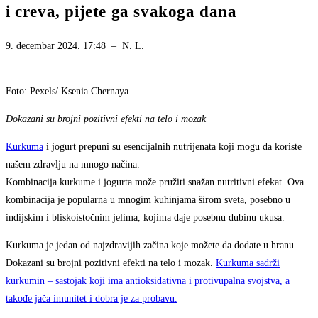
i creva, pijete ga svakoga dana
9. decembar 2024. 17:48
–
N. L.
Foto: Pexels/ Ksenia Chernaya
Dokazani su brojni pozitivni efekti na telo i mozak
Kurkuma
i jogurt prepuni su esencijalnih nutrijenata koji mogu da koriste
našem zdravlju na mnogo načina.
Kombinacija kurkume i jogurta može pružiti snažan nutritivni efekat. Ova
kombinacija je popularna u mnogim kuhinjama širom sveta, posebno u
indijskim i bliskoistočnim jelima, kojima daje posebnu dubinu ukusa.
Kurkuma je jedan od najzdravijih začina koje možete da dodate u hranu.
Dokazani su brojni pozitivni efekti na telo i mozak.
Kurkuma sadrži
kurkumin – sastojak koji ima antioksidativna i protivupalna svojstva, a
takođe jača imunitet i dobra je za probavu.