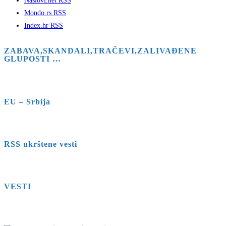
Naslovi.net RSS
Mondo.rs RSS
Index.hr RSS
ZABAVA,SKANDALI,TRAČEVI,ZALIVAĐENE
GLUPOSTI …
EU – Srbija
RSS ukrštene vesti
VESTI