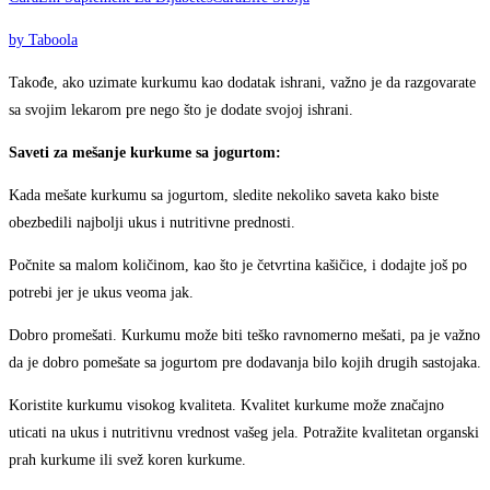
by Taboola
Takođe, ako uzimate kurkumu kao dodatak ishrani, važno je da razgovarate
sa svojim lekarom pre nego što je dodate svojoj ishrani.
Saveti za mešanje kurkume sa jogurtom:
Kada mešate kurkumu sa jogurtom, sledite nekoliko saveta kako biste
obezbedili najbolji ukus i nutritivne prednosti.
Počnite sa malom količinom, kao što je četvrtina kašičice, i dodajte još po
potrebi jer je ukus veoma jak.
Dobro promešati. Kurkumu može biti teško ravnomerno mešati, pa je važno
da je dobro pomešate sa jogurtom pre dodavanja bilo kojih drugih sastojaka.
Koristite kurkumu visokog kvaliteta. Kvalitet kurkume može značajno
uticati na ukus i nutritivnu vrednost vašeg jela. Potražite kvalitetan organski
prah kurkume ili svež koren kurkume.