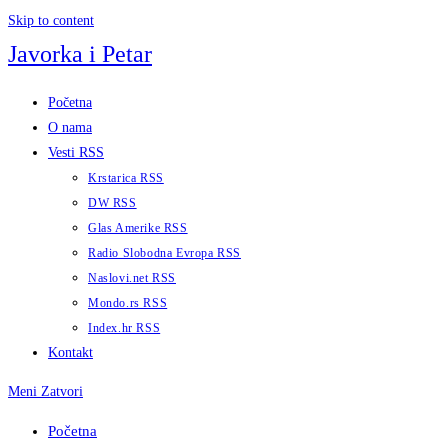
Skip to content
Javorka i Petar
Početna
O nama
Vesti RSS
Krstarica RSS
DW RSS
Glas Amerike RSS
Radio Slobodna Evropa RSS
Naslovi.net RSS
Mondo.rs RSS
Index.hr RSS
Kontakt
Meni
Zatvori
Početna