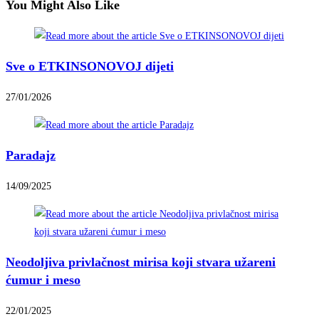
You Might Also Like
Sve o ETKINSONOVOJ dijeti
27/01/2026
Paradajz
14/09/2025
Neodoljiva privlačnost mirisa koji stvara užareni
ćumur i meso
22/01/2025