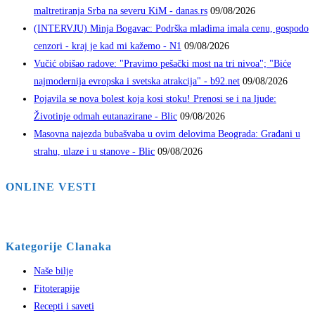
maltretiranja Srba na severu KiM - danas.rs
09/08/2026
(INTERVJU) Minja Bogavac: Podrška mladima imala cenu, gospodo
cenzori - kraj je kad mi kažemo - N1
09/08/2026
Vučić obišao radove: "Pravimo pešački most na tri nivoa"; "Biće
najmodernija evropska i svetska atrakcija" - b92.net
09/08/2026
Pojavila se nova bolest koja kosi stoku! Prenosi se i na ljude:
Životinje odmah eutanazirane - Blic
09/08/2026
Masovna najezda bubašvaba u ovim delovima Beograda: Građani u
strahu, ulaze i u stanove - Blic
09/08/2026
ONLINE VESTI
Kategorije Clanaka
Naše bilje
Fitoterapije
Recepti i saveti