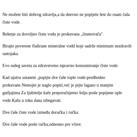
Ne možete biti dobrog zdravlja,a da dnevno ne popijete šest do osam čaša
čiste vode.
Rešenje za dovoljno čistu vodu je prokuvana „česmovača“.
Birajte poverene flaširane mineralne vodd koje sadrže minimum nezdravih
sastojaka.
Evo našeg saveta za zdravstveno ispravno konzumiranje čiste vode:
Kad ujutru ustanete ,popijte dve čaše tople vode-predhodno
prokuvane.Nemojte je naglo popiti,već je pijte lagano u manjim
gutljajima.Za ljubitelje kafe preporučujemo šolju posle popijene ople
vode.Kafu u toku dana izbegavati.
Dve čaše čiste vode između doručka i ručka.
Dve čaše vode posle ručka,odnosno pre včere.