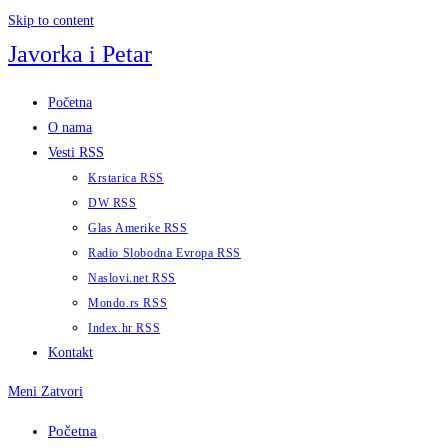
Skip to content
Javorka i Petar
Početna
O nama
Vesti RSS
Krstarica RSS
DW RSS
Glas Amerike RSS
Radio Slobodna Evropa RSS
Naslovi.net RSS
Mondo.rs RSS
Index.hr RSS
Kontakt
Meni
Zatvori
Početna