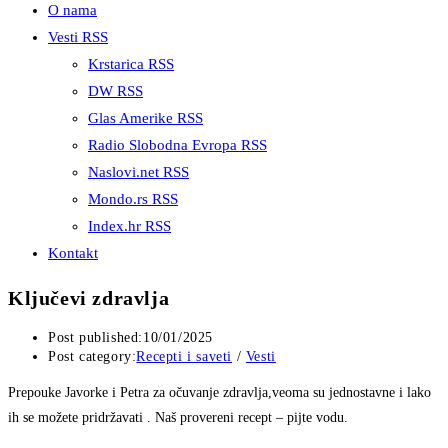
O nama
Vesti RSS
Krstarica RSS
DW RSS
Glas Amerike RSS
Radio Slobodna Evropa RSS
Naslovi.net RSS
Mondo.rs RSS
Index.hr RSS
Kontakt
Ključevi zdravlja
Post published:
10/01/2025
Post category:
Recepti i saveti
/
Vesti
Prepouke Javorke i Petra za očuvanje zdravlja,veoma su jednostavne i lako
ih se možete pridržavati . Naš provereni recept – pijte vodu.