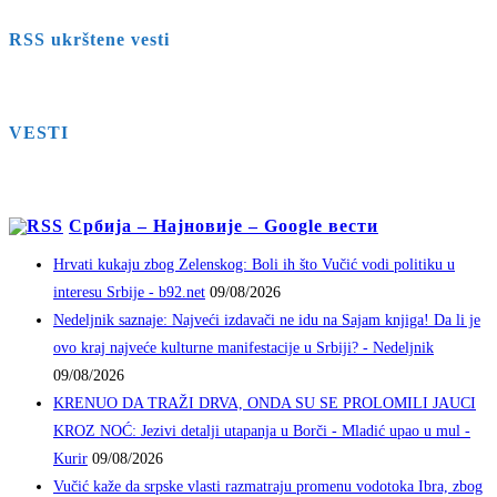
RSS ukrštene vesti
VESTI
Србија – Најновије – Google вести
Hrvati kukaju zbog Zelenskog: Boli ih što Vučić vodi politiku u
interesu Srbije - b92.net
09/08/2026
Nedeljnik saznaje: Najveći izdavači ne idu na Sajam knjiga! Da li je
ovo kraj najveće kulturne manifestacije u Srbiji? - Nedeljnik
09/08/2026
KRENUO DA TRAŽI DRVA, ONDA SU SE PROLOMILI JAUCI
KROZ NOĆ: Jezivi detalji utapanja u Borči - Mladić upao u mul -
Kurir
09/08/2026
Vučić kaže da srpske vlasti razmatraju promenu vodotoka Ibra, zbog