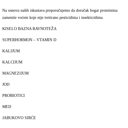
Na osnovu naših iskustava preporučujemo da doručak bogat proteinima
zamenite voćem koje nije tretirano pesticidima i insekticidima.
KISELO BAZNA RAVNOTEŽA
SUPERHORMON – VTAMIN D
KALIJUM
KALCIJUM
MAGNEZIJUM
JOD
PROBIOTICI
MED
JABUKOVO SIRĆE