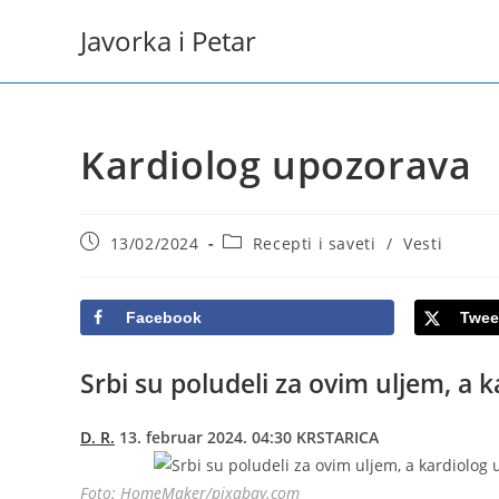
Skip
Javorka i Petar
to
content
Kardiolog upozorava
Post
Post
13/02/2024
Recepti i saveti
/
Vesti
published:
category:
Facebook
Twee
Srbi su poludeli za ovim uljem, a 
D. R.
13. februar 2024. 04:30 KRSTARICA
Foto: HomeMaker/pixabay.com