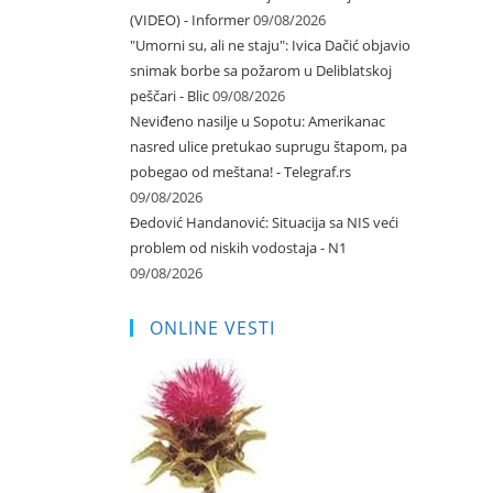
(VIDEO) - Informer
09/08/2026
"Umorni su, ali ne staju": Ivica Dačić objavio
snimak borbe sa požarom u Deliblatskoj
peščari - Blic
09/08/2026
Neviđeno nasilje u Sopotu: Amerikanac
nasred ulice pretukao suprugu štapom, pa
pobegao od meštana! - Telegraf.rs
09/08/2026
Đedović Handanović: Situacija sa NIS veći
problem od niskih vodostaja - N1
09/08/2026
ONLINE VESTI