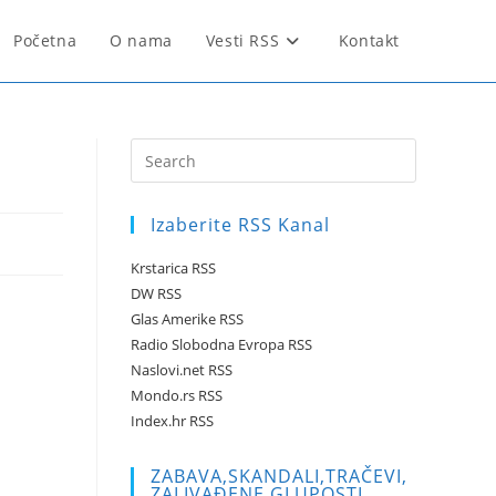
Početna
O nama
Vesti RSS
Kontakt
Press
Escape
to
Izaberite RSS Kanal
close
the
Krstarica RSS
search
DW RSS
panel.
Glas Amerike RSS
Radio Slobodna Evropa RSS
Naslovi.net RSS
Mondo.rs RSS
Index.hr RSS
ZABAVA,SKANDALI,TRAČEVI,
ZALIVAĐENE GLUPOSTI …