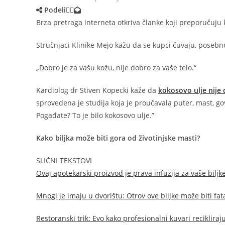
Podeli
Brza pretraga interneta otkriva članke koji preporučuju 
Stručnjaci Klinike Mejo kažu da se kupci čuvaju, posebno
„Dobro je za vašu kožu, nije dobro za vaše telo.“
Kardiolog dr Stiven Kopecki kaže da
kokosovo ulje nije
sprovedena je studija koja je proučavala puter, mast, gov
Pogađate? To je bilo kokosovo ulje.”
Kako biljka može biti gora od životinjske masti?
SLIČNI TEKSTOVI
Ovaj apotekarski proizvod je prava infuzija za vaše biljk
Mnogi je imaju u dvorištu: Otrov ove biljke može biti fat
Restoranski trik: Evo kako profesionalni kuvari reciklira