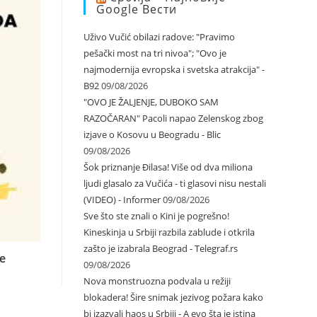
Google Вести
Uživo Vučić obilazi radove: "Pravimo
pešački most na tri nivoa"; "Ovo je
najmodernija evropska i svetska atrakcija" -
B92
09/08/2026
"OVO JE ŽALJENJE, DUBOKO SAM
RAZOČARAN" Pacoli napao Zelenskog zbog
izjave o Kosovu u Beogradu - Blic
09/08/2026
Šok priznanje Đilasa! Više od dva miliona
ljudi glasalo za Vučića - ti glasovi nisu nestali
(VIDEO) - Informer
09/08/2026
Sve što ste znali o Kini je pogrešno!
Kineskinja u Srbiji razbila zablude i otkrila
zašto je izabrala Beograd - Telegraf.rs
ze
09/08/2026
Nova monstruozna podvala u režiji
blokadera! Šire snimak jezivog požara kako
bi izazvali haos u Srbiji - A evo šta je istina