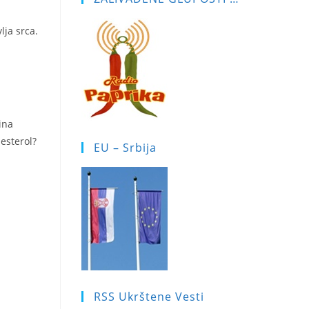
lja srca.
ina
lesterol?
EU – Srbija
RSS Ukrštene Vesti