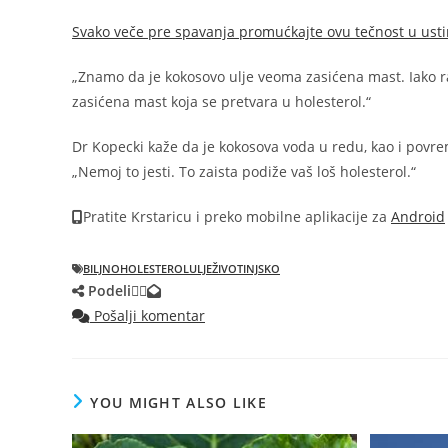
Svako veče pre spavanja promućkajte ovu tečnost u usti
„Znamo da je kokosovo ulje veoma zasićena mast. Iako ras
zasićena mast koja se pretvara u holesterol.“
Dr Kopecki kaže da je kokosova voda u redu, kao i povrem
„Nemoj to jesti. To zaista podiže vaš loš holesterol.“
Pratite Krstaricu i preko mobilne aplikacije za
Android
BILJNO
HOLESTEROL
ULJE
ŽIVOTINJSKO
Podeli
Pošalji komentar
YOU MIGHT ALSO LIKE