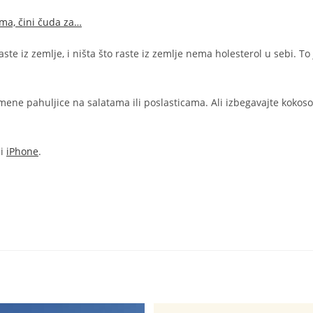
ma, čini čuda za…
te iz zemlje, i ništa što raste iz zemlje nema holesterol u sebi. To 
ene pahuljice na salatama ili poslasticama. Ali izbegavajte kokoso
i
iPhone
.