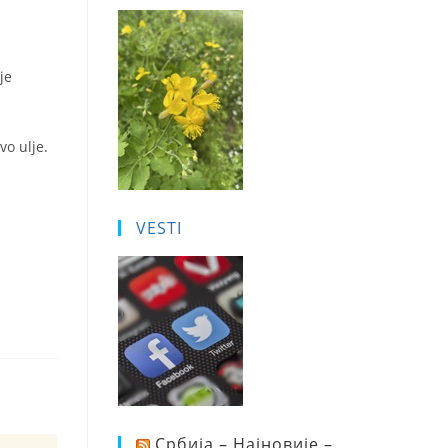
je
vo ulje.
VESTI
Србија – Најновије –