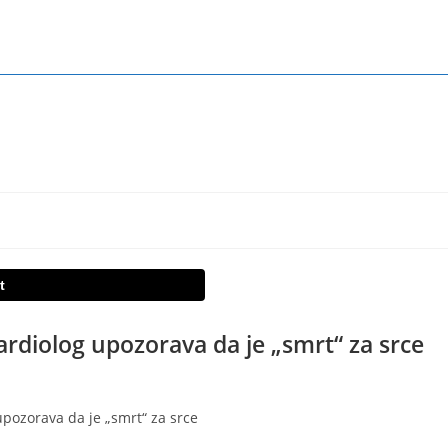
t
kardiolog upozorava da je „smrt“ za srce