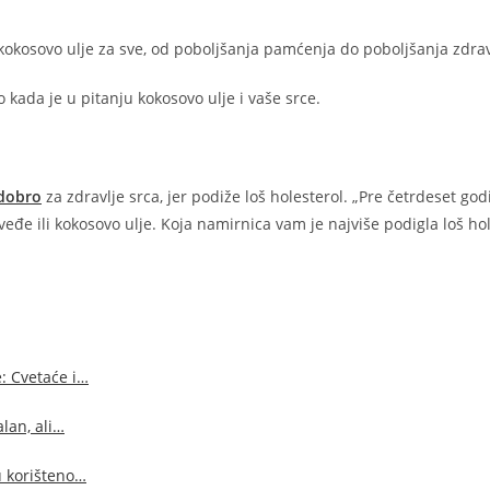
kokosovo ulje za sve, od poboljšanja pamćenja do poboljšanja zdrav
 kada je u pitanju kokosovo ulje i vaše srce.
 dobro
za zdravlje srca, jer podiže loš holesterol. „Pre četrdeset god
eđe ili kokosovo ulje. Koja namirnica vam je najviše podigla loš ho
e: Cvetaće i…
alan, ali…
ju korišteno…