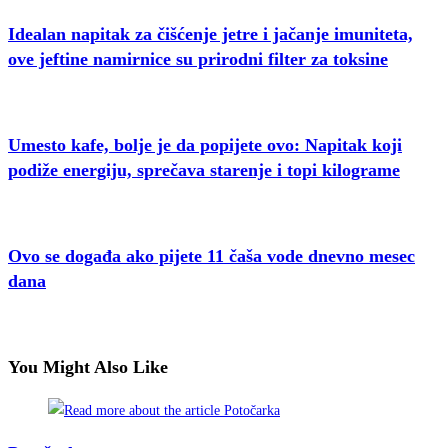
Idealan napitak za čišćenje jetre i jačanje imuniteta,
ove jeftine namirnice su prirodni filter za toksine
Umesto kafe, bolje je da popijete ovo: Napitak koji
podiže energiju, sprečava starenje i topi kilograme
Ovo se događa ako pijete 11 čaša vode dnevno mesec
dana
You Might Also Like