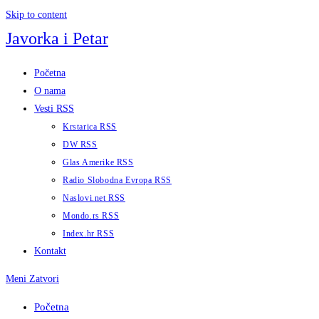
Skip to content
Javorka i Petar
Početna
O nama
Vesti RSS
Krstarica RSS
DW RSS
Glas Amerike RSS
Radio Slobodna Evropa RSS
Naslovi.net RSS
Mondo.rs RSS
Index.hr RSS
Kontakt
Meni
Zatvori
Početna