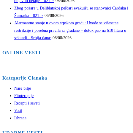
objavilo detalje - 021.rs
06/08/2026
Zbog požara u Deliblatskoj peščari evakuišu se stanovnici Čardaka i
Šumarka - 021.rs
06/08/2026
Alarmantno stanje u ovom srpskom gradu: Uvode se višesatne
restrikcije i posebna pravila za građane – dotok pao na 610 litara u
sekundi - Srbija danas
06/08/2026
ONLINE VESTI
Kategorije Clanaka
Naše bilje
Fitoterapije
Recepti i saveti
Vesti
Ishrana
UDARNE VESTI