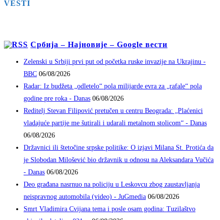
VESTI
Србија – Најновије – Google вести
Zelenski u Srbiji prvi put od početka ruske invazije na Ukrajinu -
BBC
06/08/2026
Radar: Iz budžeta „odletelo“ pola milijarde evra za „rafale“ pola
godine pre roka - Danas
06/08/2026
Reditelj Stevan Filipović pretučen u centru Beograda: „Plaćenici
vladajuće partije me šutirali i udarali metalnom stolicom“ - Danas
06/08/2026
Državnici ili štetočine srpske politike: O izjavi Milana St. Protića da
je Slobodan Milošević bio državnik u odnosu na Aleksandara Vučića
- Danas
06/08/2026
Deo građana nasrnuo na policiju u Leskovcu zbog zaustavljanja
neispravnog automobila (video) - JuGmedia
06/08/2026
Smrt Vladimira Cvijana tema i posle osam godina: Tuzilaštvo