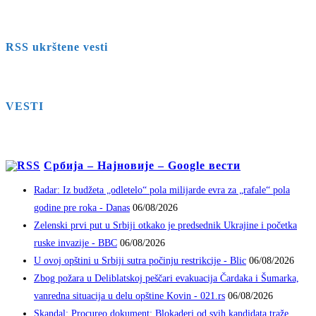
RSS ukrštene vesti
VESTI
Србија – Најновије – Google вести
Radar: Iz budžeta „odletelo“ pola milijarde evra za „rafale“ pola
godine pre roka - Danas
06/08/2026
Zelenski prvi put u Srbiji otkako je predsednik Ukrajine i početka
ruske invazije - BBC
06/08/2026
U ovoj opštini u Srbiji sutra počinju restrikcije - Blic
06/08/2026
Zbog požara u Deliblatskoj peščari evakuacija Čardaka i Šumarka,
vanredna situacija u delu opštine Kovin - 021.rs
06/08/2026
Skandal: Procureo dokument; Blokaderi od svih kandidata traže