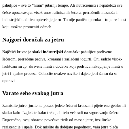
pahuljice – sve to “hrani” jutarnji tempo. Ali nutricionisti i hepatolozi sve
češće upozoravaju: visok unos rafinisanih šećera, prerađenih masnoća i
industrijskih aditiva opterećuje jetru. To nije panična poruka – to je realnost
koju možete promeniti odmah.
Najgori doručak za jetru
Najčešći krivac je
slatki industrijski doručak
: pahuljice prelivene
šećerom, prerađene peciva, kroasani i zaslađeni jogurti. Oni sadrže visok-
fruktozni sirup, skrivene masti i dodatke koji podstiču nakupljanje masti u
jetri i upalne procese. Odbacite ovakve navike i dajete jetri šansu da se
oporavi.
Varate sebe svakog jutra
Zamislite jutro: jurite na posao, jedete šećerni kroasan i pijete energetsku ili
slatku kafu. Izgledate kako treba, ali telo već radi na sagorevanju šećera.
Dugoročno, ovaj obrazac povećava rizik od masne jetre, insulinske
rezistencije i upale. Dok mislite da dobijate pogodnost, vaša jetra plaća