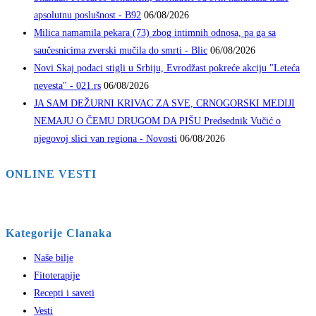
apsolutnu poslušnost - B92
06/08/2026
Milica namamila pekara (73) zbog intimnih odnosa, pa ga sa
saučesnicima zverski mučila do smrti - Blic
06/08/2026
Novi Skaj podaci stigli u Srbiju, Evrodžast pokreće akciju "Leteća
nevesta" - 021.rs
06/08/2026
JA SAM DEŽURNI KRIVAC ZA SVE, CRNOGORSKI MEDIJI
NEMAJU O ČEMU DRUGOM DA PIŠU Predsednik Vučić o
njegovoj slici van regiona - Novosti
06/08/2026
ONLINE VESTI
Kategorije Clanaka
Naše bilje
Fitoterapije
Recepti i saveti
Vesti