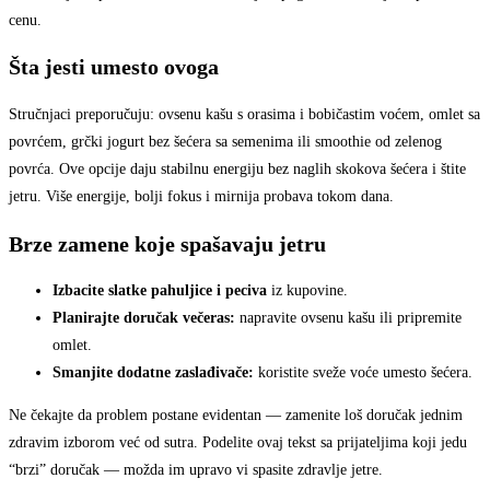
cenu.
Šta jesti umesto ovoga
Stručnjaci preporučuju: ovsenu kašu s orasima i bobičastim voćem, omlet sa
povrćem, grčki jogurt bez šećera sa semenima ili smoothie od zelenog
povrća. Ove opcije daju stabilnu energiju bez naglih skokova šećera i štite
jetru. Više energije, bolji fokus i mirnija probava tokom dana.
Brze zamene koje spašavaju jetru
Izbacite slatke pahuljice i peciva
iz kupovine.
Planirajte doručak večeras:
napravite ovsenu kašu ili pripremite
omlet.
Smanjite dodatne zaslađivače:
koristite sveže voće umesto šećera.
Ne čekajte da problem postane evidentan — zamenite loš doručak jednim
zdravim izborom već od sutra. Podelite ovaj tekst sa prijateljima koji jedu
“brzi” doručak — možda im upravo vi spasite zdravlje jetre.