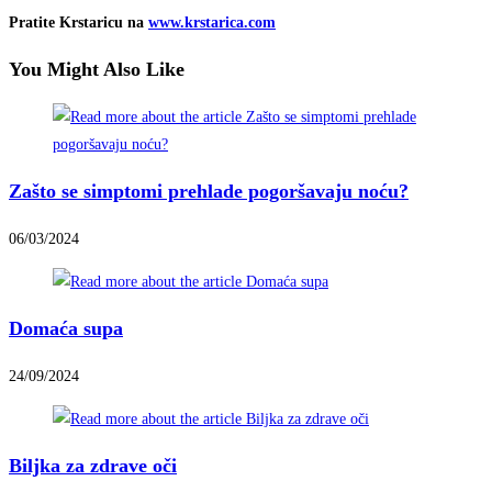
Pratite Krstaricu na
www.krstarica.com
You Might Also Like
Zašto se simptomi prehlade pogoršavaju noću?
06/03/2024
Domaća supa
24/09/2024
Biljka za zdrave oči