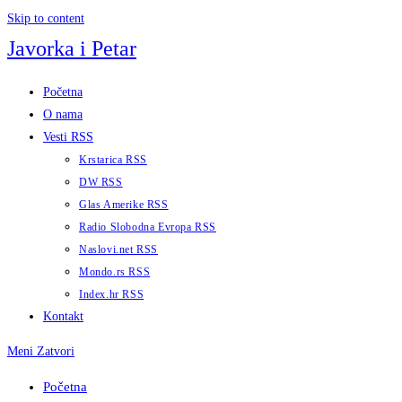
Skip to content
Javorka i Petar
Početna
O nama
Vesti RSS
Krstarica RSS
DW RSS
Glas Amerike RSS
Radio Slobodna Evropa RSS
Naslovi.net RSS
Mondo.rs RSS
Index.hr RSS
Kontakt
Meni
Zatvori
Početna