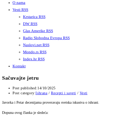
O nama
Vesti RSS
Krstarica RSS
DW RSS
Glas Amerike RSS
Radio Slobodna Evropa RSS
Naslovi.net RSS
Mondo.rs RSS
Index.hr RSS
Kontakt
Sačuvajte jetru
Post published:
14/10/2025
Post category:
Ishrana
/
Recepti i saveti
/
Vesti
Javorka i Petar decenijama proveravaju svetska iskustva o ishrani.
Dopuna ovog članka je sledeća: