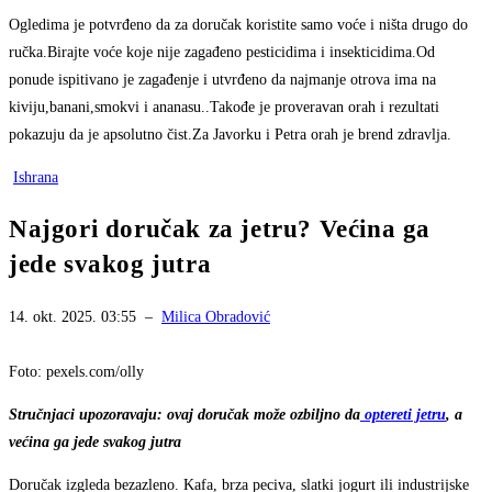
Ogledima je potvrđeno da za doručak koristite samo voće i ništa drugo do
ručka.Birajte voće koje nije zagađeno pesticidima i insekticidima.Od
ponude ispitivano je zagađenje i utvrđeno da najmanje otrova ima na
kiviju,banani,smokvi i ananasu..Takođe je proveravan orah i rezultati
pokazuju da je apsolutno čist.Za Javorku i Petra orah je brend zdravlja.
Ishrana
Najgori doručak za jetru? Većina ga
jede svakog jutra
14. okt. 2025. 03:55
–
Milica Obradović
Foto: pexels.com/olly
Stručnjaci upozoravaju: ovaj doručak može ozbiljno da
optereti jetru
, a
većina ga jede svakog jutra
Doručak izgleda bezazleno. Kafa, brza peciva, slatki jogurt ili industrijske