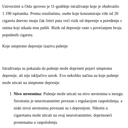
Univerzitet u Oslu sproveo je 11-godišnje istraživanje koje je obuhvatilo
1.190 ispitanika. Prema rezultatima, osobe koje konzumiraju više od 20
cigareta dnevno imaju čak četiri puta veći rizik od depresije u poređenju s
onima koji nikada nisu pušili. Rizik od depresije raste s povećanjem broja
popušenih cigareta.
Koje simptome depresije izaziva pušenje
Istraživanja su pokazala da pušenje može doprineti pojavi simptoma
depresije, ali nije isključivo uzrok. Evo nekoliko načina na koje pušenje
može uticati na simptome depresije:
Nivo serotonina:
Pušenje može uticati na nivo serotonina u mozgu.
Serotonin je neurotransmiter povezan s regulacijom raspoloženja, a
niski nivoi serotonina povezani su s depresijom. Nikotin u
cigaretama može uticati na ovaj neurotransmiter, doprinoseći
promenama u raspoloženju.