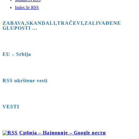
Index.hr RSS
ZABAVA,SKANDALI,TRAČEVI,ZALIVAĐENE
GLUPOSTI …
EU – Srbija
RSS ukrštene vesti
VESTI
Србија – Најновије – Google вести