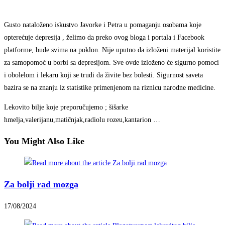
Gusto nataloženo iskustvo Javorke i Petra u pomaganju osobama koje
opterećuje depresija , želimo da preko ovog bloga i portala i Facebook
platforme, bude svima na poklon. Nije uputno da izloženi materijal koristite
za samopomoć u borbi sa depresijom. Sve ovde izloženo će sigurno pomoci
i obolelom i lekaru koji se trudi da živite bez bolesti. Sigurnost saveta
bazira se na znanju iz statistike primenjenom na riznicu narodne medicine.
Lekovito bilje koje preporučujemo ; šišarke
hmelja,valerijanu,matičnjak,radiolu rozeu,kantarion …
You Might Also Like
Za bolji rad mozga
17/08/2024