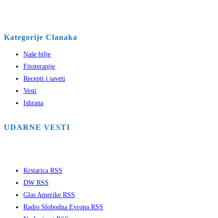
Kategorije Clanaka
Naše bilje
Fitoterapije
Recepti i saveti
Vesti
Ishrana
UDARNE VESTI
Krstarica RSS
DW RSS
Glas Amerike RSS
Radio Slobodna Evropa RSS