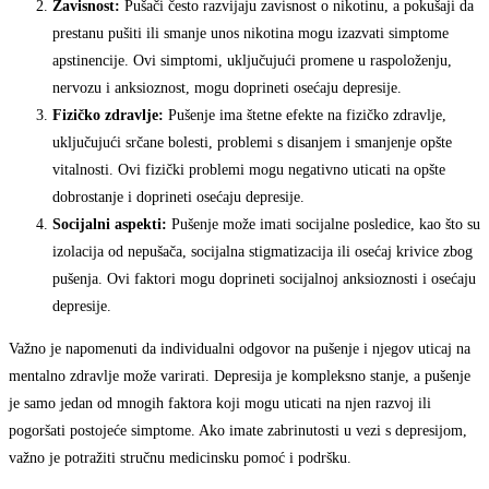
Zavisnost:
Pušači često razvijaju zavisnost o nikotinu, a pokušaji da
prestanu pušiti ili smanje unos nikotina mogu izazvati simptome
apstinencije. Ovi simptomi, uključujući promene u raspoloženju,
nervozu i anksioznost, mogu doprineti osećaju depresije.
Fizičko zdravlje:
Pušenje ima štetne efekte na fizičko zdravlje,
uključujući srčane bolesti, problemi s disanjem i smanjenje opšte
vitalnosti. Ovi fizički problemi mogu negativno uticati na opšte
dobrostanje i doprineti osećaju depresije.
Socijalni aspekti:
Pušenje može imati socijalne posledice, kao što su
izolacija od nepušača, socijalna stigmatizacija ili osećaj krivice zbog
pušenja. Ovi faktori mogu doprineti socijalnoj anksioznosti i osećaju
depresije.
Važno je napomenuti da individualni odgovor na pušenje i njegov uticaj na
mentalno zdravlje može varirati. Depresija je kompleksno stanje, a pušenje
je samo jedan od mnogih faktora koji mogu uticati na njen razvoj ili
pogoršati postojeće simptome. Ako imate zabrinutosti u vezi s depresijom,
važno je potražiti stručnu medicinsku pomoć i podršku.