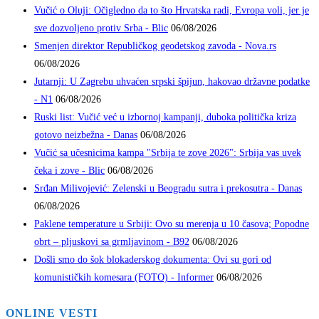
Vučić o Oluji: Očigledno da to što Hrvatska radi, Evropa voli, jer je
sve dozvoljeno protiv Srba - Blic
06/08/2026
Smenjen direktor Republičkog geodetskog zavoda - Nova.rs
06/08/2026
Jutarnji: U Zagrebu uhvaćen srpski špijun, hakovao državne podatke
- N1
06/08/2026
Ruski list: Vučić već u izbornoj kampanji, duboka politička kriza
gotovo neizbežna - Danas
06/08/2026
Vučić sa učesnicima kampa "Srbija te zove 2026": Srbija vas uvek
čeka i zove - Blic
06/08/2026
Srđan Milivojević: Zelenski u Beogradu sutra i prekosutra - Danas
06/08/2026
Paklene temperature u Srbiji: Ovo su merenja u 10 časova; Popodne
obrt – pljuskovi sa grmljavinom - B92
06/08/2026
Došli smo do šok blokaderskog dokumenta: Ovi su gori od
komunističkih komesara (FOTO) - Informer
06/08/2026
ONLINE VESTI