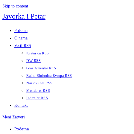
Skip to content
Javorka i Petar
Početna
O nama
Vesti RSS
Krstarica RSS
DW RSS
Glas Amerike RSS
Radio Slobodna Evropa RSS
Naslovi.net RSS
Mondo.rs RSS
Index.hr RSS
Kontakt
Meni
Zatvori
Početna