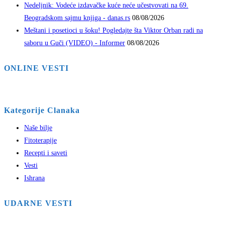
Nedeljnik: Vodeće izdavačke kuće neće učestvovati na 69.
Beogradskom sajmu knjiga - danas.rs
08/08/2026
Meštani i posetioci u šoku! Pogledajte šta Viktor Orban radi na
saboru u Guči (VIDEO) - Informer
08/08/2026
ONLINE VESTI
Kategorije Clanaka
Naše bilje
Fitoterapije
Recepti i saveti
Vesti
Ishrana
UDARNE VESTI