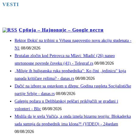
VESTI
Србија – Најновије – Google вести
Rektor Đokić na tribini u Vrbasu nagovestio novu akciju studenata -
N1
08/08/2026
Brutalan zločin kod Petrovca na Mlavi: Mladić (26) naneo
smrtonosne povrede čoveku (41) - Telegraf.rs
08/08/2026
„Miluje ih huliganska ruka predsednika“: Ko čini „jedinicu“ koja
napada kritičare režima? - danas.rs
08/08/2026
Dačić na izbore sa ostavkom u džepu: Godina raspleta Socijalističke
partije Srbije - danas.rs
08/08/2026
Gašenju požara u Deliblatskoj peščari priključili se građani i
volonteri - Blic
08/08/2026
Mislila da je srela Vučića, a onda iznela bizarnu teoriju: Blokaderka
sada sumnja da predsednik ima klona?! (VIDEO) - 24sedam
08/08/2026