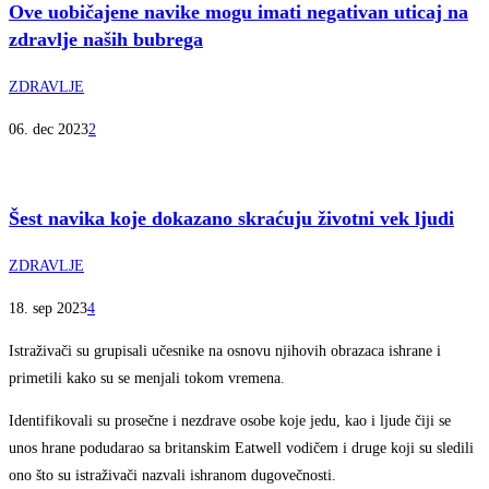
Ove uobičajene navike mogu imati negativan uticaj na
zdravlje naših bubrega
ZDRAVLJE
06. dec 2023
2
Šest navika koje dokazano skraćuju životni vek ljudi
ZDRAVLJE
18. sep 2023
4
Istraživači su grupisali učesnike na osnovu njihovih obrazaca ishrane i
primetili kako su se menjali tokom vremena.
Identifikovali su prosečne i nezdrave osobe koje jedu, kao i ljude čiji se
unos hrane podudarao sa britanskim Eatwell vodičem i druge koji su sledili
ono što su istraživači nazvali ishranom dugovečnosti.