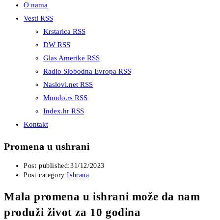
O nama
Vesti RSS
Krstarica RSS
DW RSS
Glas Amerike RSS
Radio Slobodna Evropa RSS
Naslovi.net RSS
Mondo.rs RSS
Index.hr RSS
Kontakt
Promena u ushrani
Post published:
31/12/2023
Post category:
Ishrana
Mala promena u ishrani može da nam
produži život za 10 godina