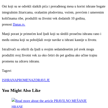
Oni koji su se odrekli slatkih pića i prerađenog mesa u korist ishrane bogate
integralnim žitaricama, orašastim plodovima, voćem, povrćem i umerenim
količinama ribe, produžili su životni vek dodatnih 10 godina,
prenosi
Danas.rs.
Manji porast je primećen kod ljudi koji su sledili prosečnu ishranu rano i
među onima koji su poboljšali svoje navike u ishrani kasnije u životu.
Istraživači su otkrili da ljudi u svojim sedamdesetim još uvek mogu
produžiti svoj životni vek za oko četiri do pet godina ako učine trajnu
promenu na zdravu ishranu.
Tagovi
ISHRANA
PROMENA
ZDRAVLJE
You Might Also Like