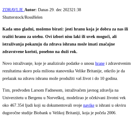
ZDRAVLJE
Autor:
Danas
29. dec 202321:38
Shutterstock/RossHelen
Kada smo gladni, možemo birati: jesti hranu koja je dobra za nas ili
tražiti hranu za utehu. Ovi izbori nisu laki ili uvek mogući, ali
istraživanja pokazuju da zdrava ishrana može imati značajne
zdravstvene koristi, posebno na duži rok.
Novo istraživanje, koje je analiziralo podatke o unosu
hrane
i zdravstvenim
rezultatima skoro pola miliona stanovnika Velike Britanije, otkrilo je da
prelazak na zdravu ishranu može produžiti vaš život i do 10 godina.
Tim, predvođen Larsom Fadnesom, istraživačem javnog zdravlja na
Univerzitetu u Bergenu u Norveškoj, modelirao je očekivani životni vek
oko 467.354 ljudi koji su dokumentovali svoje
navike
u ishrani u okviru
dugoročne studije Biobank u Velikoj Britaniji, koja je počela 2006.