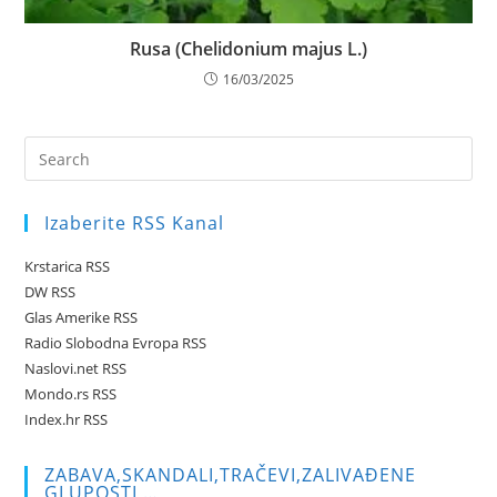
Rusa (Chelidonium majus L.)
16/03/2025
Pre
Es
to
Izaberite RSS Kanal
clo
the
Krstarica RSS
sea
DW RSS
pan
Glas Amerike RSS
Radio Slobodna Evropa RSS
Naslovi.net RSS
Mondo.rs RSS
Index.hr RSS
ZABAVA,SKANDALI,TRAČEVI,ZALIVAĐENE
GLUPOSTI …