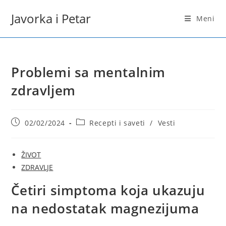
Skip
Javorka i Petar
to
Meni
content
Problemi sa mentalnim
zdravljem
Post
Post
02/02/2024
Recepti i saveti
/
Vesti
published:
category:
ŽIVOT
ZDRAVLJE
Četiri simptoma koja ukazuju
na nedostatak magnezijuma