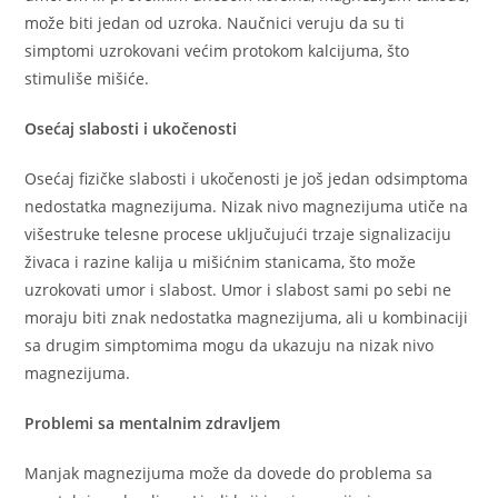
može biti jedan od uzroka. Naučnici veruju da su ti
simptomi uzrokovani većim protokom kalcijuma, što
stimuliše mišiće.
Osećaj slabosti i ukočenosti
Osećaj fizičke slabosti i ukočenosti je još jedan odsimptoma
nedostatka magnezijuma. Nizak nivo magnezijuma utiče na
višestruke telesne procese uključujući trzaje signalizaciju
živaca i razine kalija u mišićnim stanicama, što može
uzrokovati umor i slabost. Umor i slabost sami po sebi ne
moraju biti znak nedostatka magnezijuma, ali u kombinaciji
sa drugim simptomima mogu da ukazuju na nizak nivo
magnezijuma.
Problemi sa mentalnim zdravljem
Manjak magnezijuma može da dovede do problema sa