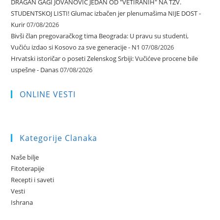
DRAGAN GAGI JOVANOVIĆ JEDAN OD "VETIRANIH" NA TZV.
STUDENTSKOJ LISTI! Glumac izbačen jer plenumašima NIJE DOST -
Kurir
07/08/2026
Bivši član pregovaračkog tima Beograda: U pravu su studenti,
Vučiću izdao si Kosovo za sve generacije - N1
07/08/2026
Hrvatski istoričar o poseti Zelenskog Srbiji: Vučićeve procene bile
uspešne - Danas
07/08/2026
ONLINE VESTI
Kategorije Clanaka
Naše bilje
Fitoterapije
Recepti i saveti
Vesti
Ishrana