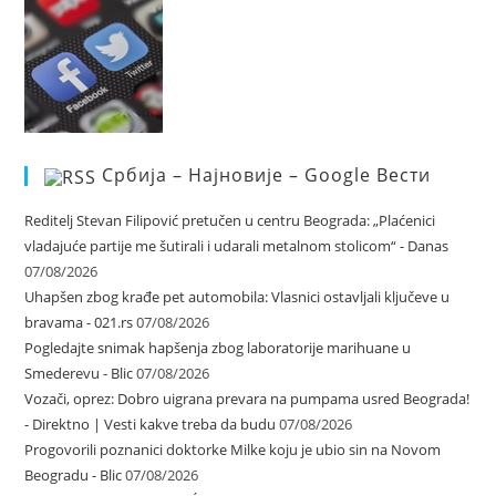
Србија – Најновије – Google Вести
Reditelj Stevan Filipović pretučen u centru Beograda: „Plaćenici
vladajuće partije me šutirali i udarali metalnom stolicom“ - Danas
07/08/2026
Uhapšen zbog krađe pet automobila: Vlasnici ostavljali ključeve u
bravama - 021.rs
07/08/2026
Pogledajte snimak hapšenja zbog laboratorije marihuane u
Smederevu - Blic
07/08/2026
Vozači, oprez: Dobro uigrana prevara na pumpama usred Beograda!
- Direktno | Vesti kakve treba da budu
07/08/2026
Progovorili poznanici doktorke Milke koju je ubio sin na Novom
Beogradu - Blic
07/08/2026