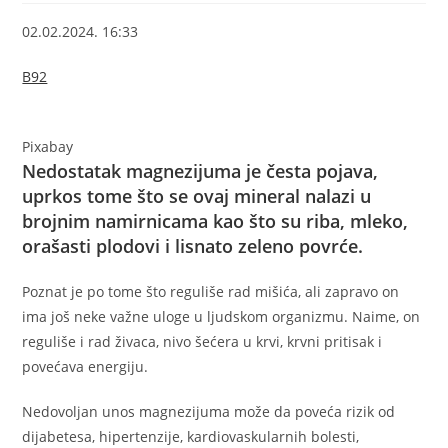
02.02.2024. 16:33
B92
Pixabay
Nedostatak magnezijuma je česta pojava,
uprkos tome što se ovaj mineral nalazi u
brojnim namirnicama kao što su riba, mleko,
orašasti plodovi i lisnato zeleno povrće.
Poznat je po tome što reguliše rad mišića, ali zapravo on
ima još neke važne uloge u ljudskom organizmu. Naime, on
reguliše i rad živaca, nivo šećera u krvi, krvni pritisak i
povećava energiju.
Nedovoljan unos magnezijuma može da poveća rizik od
dijabetesa, hipertenzije, kardiovaskularnih bolesti,