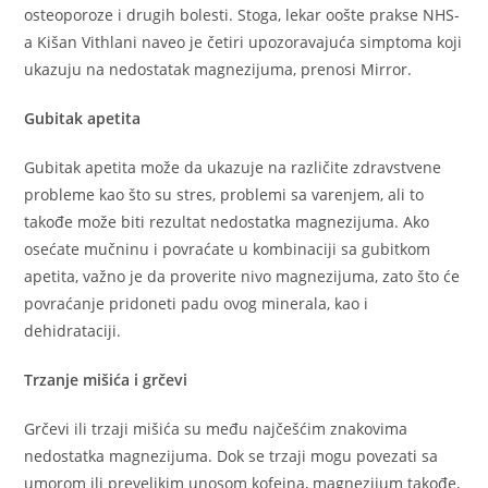
osteoporoze i drugih bolesti. Stoga, lekar oošte prakse NHS-
a Kišan Vithlani naveo je četiri upozoravajuća simptoma koji
ukazuju na nedostatak magnezijuma, prenosi Mirror.
Gubitak apetita
Gubitak apetita može da ukazuje na različite zdravstvene
probleme kao što su stres, problemi sa varenjem, ali to
takođe može biti rezultat nedostatka magnezijuma. Ako
osećate mučninu i povraćate u kombinaciji sa gubitkom
apetita, važno je da proverite nivo magnezijuma, zato što će
povraćanje pridoneti padu ovog minerala, kao i
dehidrataciji.
Trzanje mišića i grčevi
Grčevi ili trzaji mišića su među najčešćim znakovima
nedostatka magnezijuma. Dok se trzaji mogu povezati sa
umorom ili prevelikim unosom kofeina, magnezijum takođe,