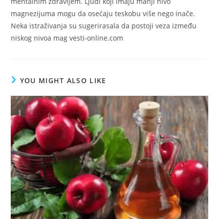
mentalnim zdravljem. Ljudi koji imaju manji nivo
magnezijuma mogu da osećaju teskobu više nego inače.
Neka istraživanja su sugerirasala da postoji veza između
niskog nivoa mag vesti-online.com
YOU MIGHT ALSO LIKE