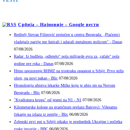
VESTI
Србија – Најновије – Google вести
Reditelj Stevan Filipović pretučen u centru Beograda: „Plaćenici
vladajuće partije me šutirali i udarali metalnom stolicom“ - Danas
07/08/2026
Radar: Iz budžeta „odletelo“ pola milijarde evra za „rafale“ pola
godine pre roka - Danas
07/08/2026
Hitno upozorenje RHMZ na trostruku opasnost u Srbiji: Prvo stižu
oluje, pa novi pakao - Blic
07/08/2026
Hronologija ubistva lekarke Milke koju je ubio sin na Novom
Beogradu - Blic
07/08/2026
"Kvadratura kruga" od jeseni na N1 - N1
07/08/2026
Kilometarske kolone na graničnom prelazu Batrovci: Višesatno
čekanje na izlazu iz zemlje - Blic
06/08/2026
Zelenski prvi put u Srbiji otkako je predsednik Ukrajine i početka
ruske invazije - BBC
06/08/2026