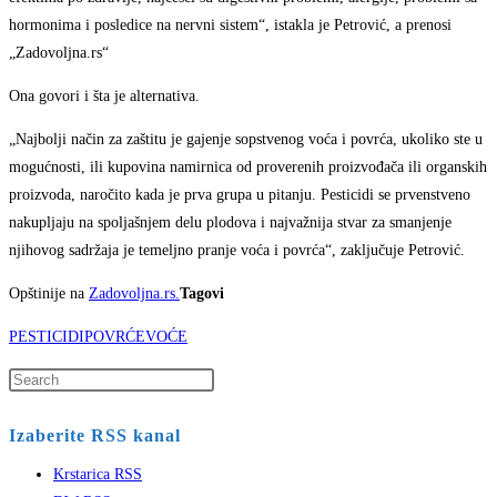
hormonima i posledice na nervni sistem“, istakla je Petrović, a prenosi
„Zadovoljna.rs“
Ona govori i šta je alternativa.
„Najbolji način za zaštitu je gajenje sopstvenog voća i povrća, ukoliko ste u
mogućnosti, ili kupovina namirnica od proverenih proizvođača ili organskih
proizvoda, naročito kada je prva grupa u pitanju. Pesticidi se prvenstveno
nakupljaju na spoljašnjem delu plodova i najvažnija stvar za smanjenje
njihovog sadržaja je temeljno pranje voća i povrća“, zaključuje Petrović.
Opštinije na
Zadovoljna.rs.
Tagovi
PESTICIDI
POVRĆE
VOĆE
Press
Escape
Izaberite RSS kanal
to
close
Krstarica RSS
the