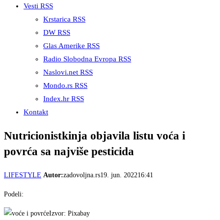
Vesti RSS
Krstarica RSS
DW RSS
Glas Amerike RSS
Radio Slobodna Evropa RSS
Naslovi.net RSS
Mondo.rs RSS
Index.hr RSS
Kontakt
Nutricionistkinja objavila listu voća i
povrća sa najviše pesticida
LIFESTYLE
Autor:
zadovoljna.rs
19. jun. 202216:41
Podeli:
Izvor: Pixabay