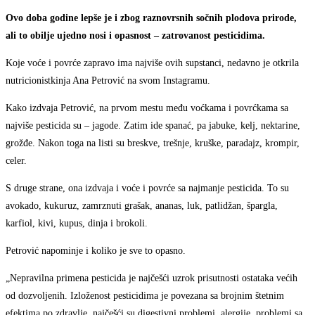
Ovo doba godine lepše je i zbog raznovrsnih sočnih plodova prirode,
ali to obilje ujedno nosi i opasnost – zatrovanost pesticidima.
Koje voće i povrće zapravo ima najviše ovih supstanci, nedavno je otkrila
nutricionistkinja Ana Petrović na svom Instagramu.
Kako izdvaja Petrović, na prvom mestu među voćkama i povrćkama sa
najviše pesticida su – jagode. Zatim ide spanać, pa jabuke, kelj, nektarine,
grožđe. Nakon toga na listi su breskve, trešnje, kruške, paradajz, krompir,
celer.
S druge strane, ona izdvaja i voće i povrće sa najmanje pesticida. To su
avokado, kukuruz, zamrznuti grašak, ananas, luk, patlidžan, špargla,
karfiol, kivi, kupus, dinja i brokoli.
Petrović napominje i koliko je sve to opasno.
„Nepravilna primena pesticida je najčešći uzrok prisutnosti ostataka većih
od dozvoljenih. Izloženost pesticidima je povezana sa brojnim štetnim
efektima po zdravlje, najčešći su digestivni problemi, alergije, problemi sa