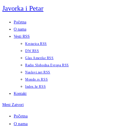
Skip
Javorka i Petar
to
content
Početna
O nama
Vesti RSS
Krstarica RSS
DW RSS
Glas Amerike RSS
Radio Slobodna Evropa RSS
Naslovi.net RSS
Mondo.rs RSS
Index.hr RSS
Kontakt
Meni
Zatvori
Početna
O nama