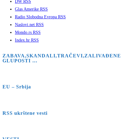
DW RSS
search
Glas Amerike RSS
panel.
Radio Slobodna Evropa RSS
Naslovi.net RSS
Mondo.rs RSS
Index.hr RSS
ZABAVA,SKANDALI,TRAČEVI,ZALIVAĐENE
GLUPOSTI …
EU – Srbija
RSS ukrštene vesti