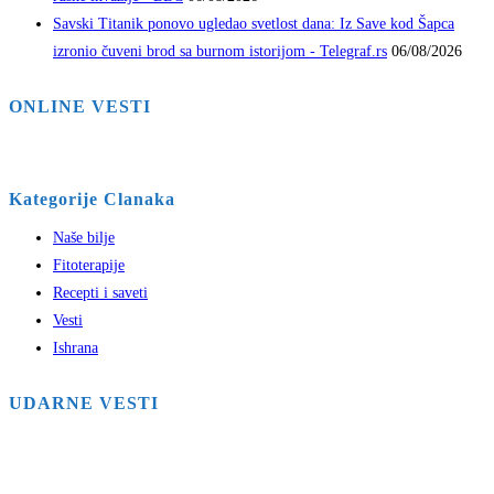
Savski Titanik ponovo ugledao svetlost dana: Iz Save kod Šapca
izronio čuveni brod sa burnom istorijom - Telegraf.rs
06/08/2026
ONLINE VESTI
Kategorije Clanaka
Naše bilje
Fitoterapije
Recepti i saveti
Vesti
Ishrana
UDARNE VESTI