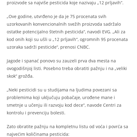
proizvode sa najviše pesticida koje nazivaju „12 prljavih“.
„Ove godine, utvrđeno je da je 75 procenata svih
uzorkovanih konvencionalnih svežih proizvoda sadržalo
ostatke potencijalno štetnih pesticida“, navodi EVG. „Ali za
kod onih koji su ušli u „12 prljavih“, ogromnih 95 procenata
uzoraka sadrži pesticide“, prenosi CNBC.
Jagode i spanać ponovo su zauzeli prva dva mesta na
ovogodišnjoj listi. Posebno treba obratiti pažnju i na „veliki
skok“ grožđa.
„Neki pesticidi su u studijama na ljudima povezani sa
problemima koji uključuju pobačaje, urođene mane i
smetnje u učenju ili razvoju kod dece“, navode Centri za
kontrolu i prevenciju bolesti.
Zato obratite pažnju na kompletnu listu od voća i povrća sa
najvećim količinama pesticida: