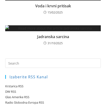
Voda i krvni pritisak
15/02/2025
Jadranska sarcina
31/10/2025
Pre
Es
to
Izaberite RSS Kanal
clo
the
Krstarica RSS
sea
DW RSS
pan
Glas Amerike RSS
Radio Slobodna Evropa RSS