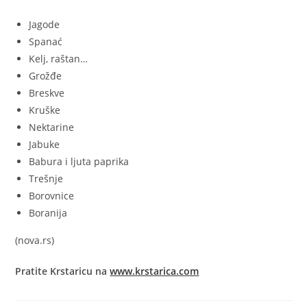
Jagode
Spanać
Kelj, raštan…
Grožđe
Breskve
Kruške
Nektarine
Jabuke
Babura i ljuta paprika
Trešnje
Borovnice
Boranija
(nova.rs)
Pratite Krstaricu na
www.krstarica.com