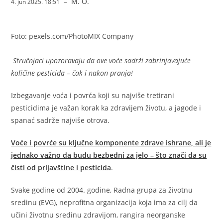
–
M. O.
4. jun 2025. 18:51
Foto: pexels.com/PhotoMIX Company
Stručnjaci upozoravaju da ove voće sadrži zabrinjavajuće
količine pesticida – čak i nakon pranja!
Izbegavanje voća i povrća koji su najviše tretirani
pesticidima je važan korak ka zdravijem životu, a jagode i
spanać sadrže najviše otrova.
Voće i povrće su ključne komponente zdrave ishrane, ali je
jednako važno da budu bezbedni za jelo – što znači da su
čisti od prljavštine i pesticida
.
Svake godine od 2004. godine, Radna grupa za životnu
sredinu (EVG), neprofitna organizacija koja ima za cilj da
učini životnu sredinu zdravijom, rangira neorganske