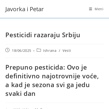
Skip
Javorka i Petar
to
Meni
content
Pesticidi razaraju Srbiju
Post
Post
18/06/2025
Ishrana
/
Vesti
published:
category:
Prepuno pesticida: Ovo je
definitivno najotrovnije voće,
a kad je sezona svi ga jedu
svaki dan