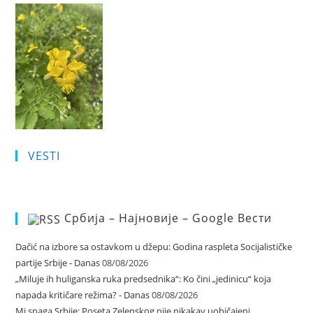
VESTI
Србија – Најновије – Google Вести
Dačić na izbore sa ostavkom u džepu: Godina raspleta Socijalističke
partije Srbije - Danas
08/08/2026
„Miluje ih huliganska ruka predsednika“: Ko čini „jedinicu“ koja
napada kritičare režima? - Danas
08/08/2026
Mi snaga Srbije: Poseta Zelenskog nije nikakav uobičajeni