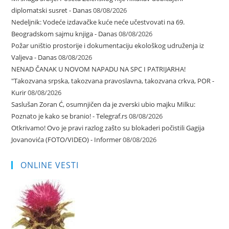
diplomatski susret - Danas
08/08/2026
Nedeljnik: Vodeće izdavačke kuće neće učestvovati na 69.
Beogradskom sajmu knjiga - Danas
08/08/2026
Požar uništio prostorije i dokumentaciju ekološkog udruženja iz
Valjeva - Danas
08/08/2026
NENAD ČANAK U NOVOM NAPADU NA SPC I PATRIJARHA!
"Takozvana srpska, takozvana pravoslavna, takozvana crkva, POR -
Kurir
08/08/2026
Saslušan Zoran Ć, osumnjičen da je zverski ubio majku Milku:
Poznato je kako se branio! - Telegraf.rs
08/08/2026
Otkrivamo! Ovo je pravi razlog zašto su blokaderi počistili Gagija
Jovanovića (FOTO/VIDEO) - Informer
08/08/2026
ONLINE VESTI