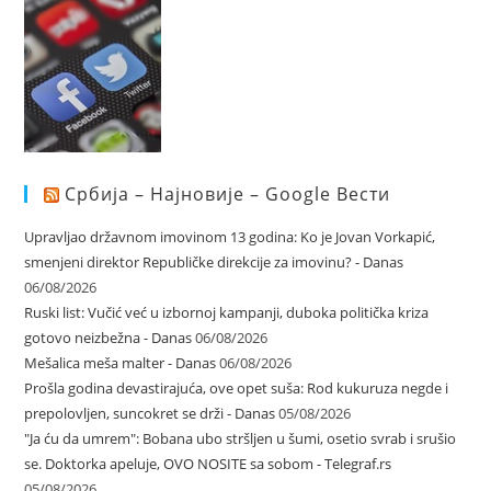
Србија – Најновије – Google Вести
Upravljao državnom imovinom 13 godina: Ko je Jovan Vorkapić,
smenjeni direktor Republičke direkcije za imovinu? - Danas
06/08/2026
Ruski list: Vučić već u izbornoj kampanji, duboka politička kriza
gotovo neizbežna - Danas
06/08/2026
Mešalica meša malter - Danas
06/08/2026
Prošla godina devastirajuća, ove opet suša: Rod kukuruza negde i
prepolovljen, suncokret se drži - Danas
05/08/2026
"Ja ću da umrem": Bobana ubo stršljen u šumi, osetio svrab i srušio
se. Doktorka apeluje, OVO NOSITE sa sobom - Telegraf.rs
05/08/2026