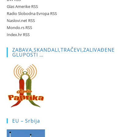
pan
Glas Amerike RSS
Radio Slobodna Evropa RSS
Naslovi.net RSS
Mondo.rs RSS
Index.hr RSS
ZABAVA,SKANDALI,TRAČEVI,ZALIVAĐENE
GLUPOSTI …
EU – Srbija