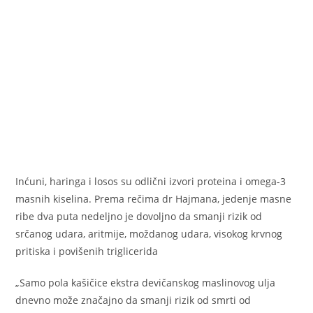
Inćuni, haringa i losos su odlični izvori proteina i omega-3
masnih kiselina. Prema rečima dr Hajmana, jedenje masne
ribe dva puta nedeljno je dovoljno da smanji rizik od
srčanog udara, aritmije, moždanog udara, visokog krvnog
pritiska i povišenih triglicerida
„Samo pola kašičice ekstra devičanskog maslinovog ulja
dnevno može značajno da smanji rizik od smrti od