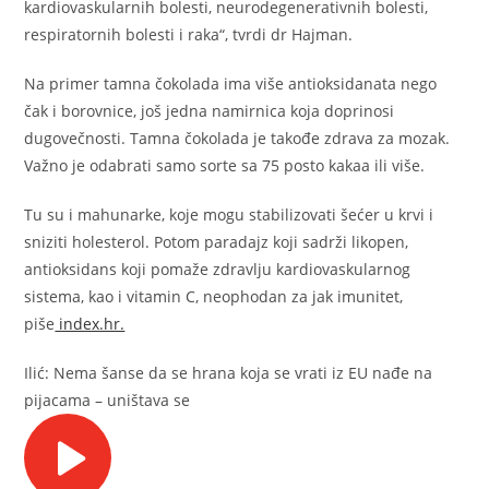
kardiovaskularnih bolesti, neurodegenerativnih bolesti,
respiratornih bolesti i raka“, tvrdi dr Hajman.
Na primer tamna čokolada ima više antioksidanata nego
čak i borovnice, još jedna namirnica koja doprinosi
dugovečnosti. Tamna čokolada je takođe zdrava za mozak.
Važno je odabrati samo sorte sa 75 posto kakaa ili više.
Tu su i mahunarke, koje mogu stabilizovati šećer u krvi i
sniziti holesterol. Potom paradajz koji sadrži likopen,
antioksidans koji pomaže zdravlju kardiovaskularnog
sistema, kao i vitamin C, neophodan za jak imunitet,
piše
index.hr.
Ilić: Nema šanse da se hrana koja se vrati iz EU nađe na
pijacama – uništava se