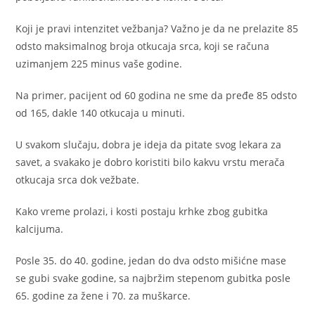
Koji je pravi intenzitet vežbanja? Važno je da ne prelazite 85
odsto maksimalnog broja otkucaja srca, koji se računa
uzimanjem 225 minus vaše godine.
Na primer, pacijent od 60 godina ne sme da pređe 85 odsto
od 165, dakle 140 otkucaja u minuti.
U svakom slučaju, dobra je ideja da pitate svog lekara za
savet, a svakako je dobro koristiti bilo kakvu vrstu merača
otkucaja srca dok vežbate.
Kako vreme prolazi, i kosti postaju krhke zbog gubitka
kalcijuma.
Posle 35. do 40. godine, jedan do dva odsto mišićne mase
se gubi svake godine, sa najbržim stepenom gubitka posle
65. godine za žene i 70. za muškarce.