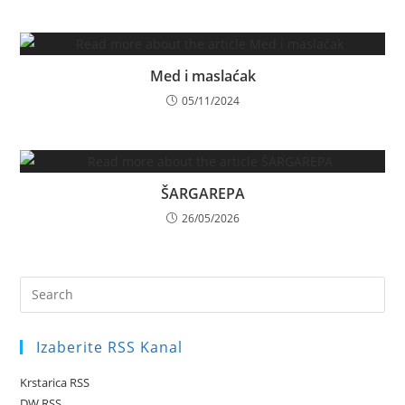
Med i maslaćak
05/11/2024
ŠARGAREPA
26/05/2026
Pre
Es
to
Izaberite RSS Kanal
clo
the
Krstarica RSS
sea
DW RSS