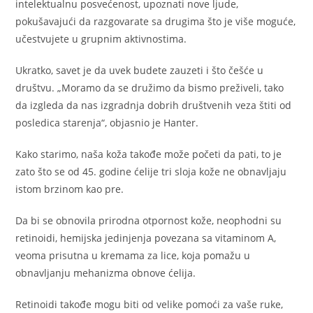
intelektualnu posvećenost, upoznati nove ljude,
pokušavajući da razgovarate sa drugima što je više moguće,
učestvujete u grupnim aktivnostima.
Ukratko, savet je da uvek budete zauzeti i što češće u
društvu. „Moramo da se družimo da bismo preživeli, tako
da izgleda da nas izgradnja dobrih društvenih veza štiti od
posledica starenja“, objasnio je Hanter.
Kako starimo, naša koža takođe može početi da pati, to je
zato što se od 45. godine ćelije tri sloja kože ne obnavljaju
istom brzinom kao pre.
Da bi se obnovila prirodna otpornost kože, neophodni su
retinoidi, hemijska jedinjenja povezana sa vitaminom A,
veoma prisutna u kremama za lice, koja pomažu u
obnavljanju mehanizma obnove ćelija.
Retinoidi takođe mogu biti od velike pomoći za vaše ruke,