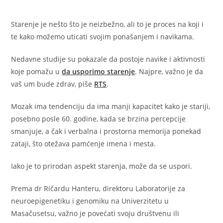
Starenje je nešto što je neizbežno, ali to je proces na koji i
te kako možemo uticati svojim ponašanjem i navikama.
Nedavne studije su pokazale da postoje navike i aktivnosti
koje pomažu u
da usporimo starenje
. Najpre, važno je da
vaš um bude zdrav, piše
RTS
.
Mozak ima tendenciju da ima manji kapacitet kako je stariji,
posebno posle 60. godine, kada se brzina percepcije
smanjuje, a čak i verbalna i prostorna memorija ponekad
zataji, što otežava pamćenje imena i mesta.
Iako je to prirodan aspekt starenja, može da se uspori.
Prema dr Ričardu Hanteru, direktoru Laboratorije za
neuroepigenetiku i genomiku na Univerzitetu u
Masačusetsu, važno je povećati svoju društvenu ili