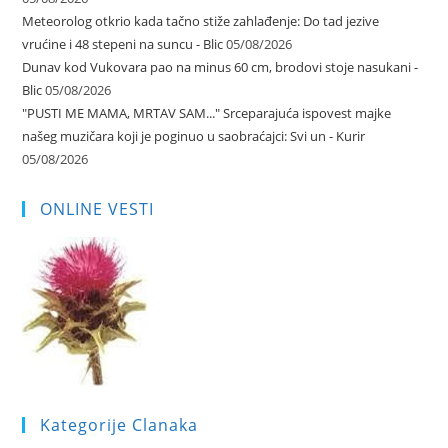
Meteorolog otkrio kada tačno stiže zahlađenje: Do tad jezive
vrućine i 48 stepeni na suncu - Blic
05/08/2026
Dunav kod Vukovara pao na minus 60 cm, brodovi stoje nasukani -
Blic
05/08/2026
"PUSTI ME MAMA, MRTAV SAM..." Srceparajuća ispovest majke
našeg muzičara koji je poginuo u saobraćajci: Svi un - Kurir
05/08/2026
ONLINE VESTI
Kategorije Clanaka