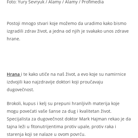
Foto: Yury Sevryuk / Alamy / Alamy / Profimedia
Postoji mnogo stvari koje možemo da uradimo kako bismo
izgradili zdrav život, a jedna od njih je svakako unos zdrave
hrane.
Hrana
i te kako utiče na naš život, a evo koje su namirnice
izdvojili kao najzdravije doktori koji proučavaju
dugovečnost.
Brokoli, kupus i kelj su prepuni hranljivih materija koje
mogu povećati vaše šanse za dug i kvalitetan život.
Specijalista za dugovečnost doktor Mark Hajman rekao je da
tajna leži u fitonutrijentima protiv upale, protiv raka i
starenja koji se nalaze u ovom povrću.