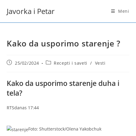
Skip
Javorka i Petar
to
Meni
content
Kako da usporimo starenje ?
Post
Post
25/02/2024
Recepti i saveti
/
Vesti
published:
category:
Kako da usporimo starenje duha i
tela?
RTS
danas 17:44
Foto: Shutterstock/Olena Yakobchuk