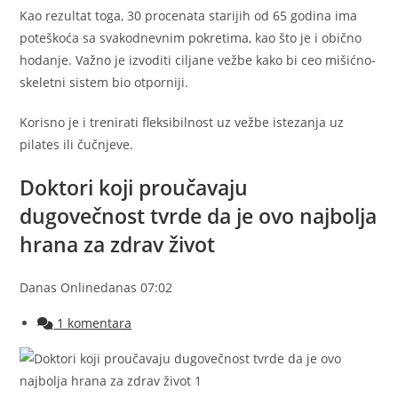
Kao rezultat toga, 30 procenata starijih od 65 godina ima
poteškoća sa svakodnevnim pokretima, kao što je i obično
hodanje. Važno je izvoditi ciljane vežbe kako bi ceo mišićno-
skeletni sistem bio otporniji.
Korisno je i trenirati fleksibilnost uz vežbe istezanja uz
pilates ili čučnjeve.
Doktori koji proučavaju
dugovečnost tvrde da je ovo najbolja
hrana za zdrav život
Danas Online
danas 07:02
1 komentara