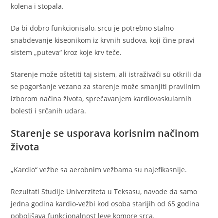
kolena i stopala.
Da bi dobro funkcionisalo, srcu je potrebno stalno
snabdevanje kiseonikom iz krvnih sudova, koji čine pravi
sistem „puteva“ kroz koje krv teče.
Starenje može oštetiti taj sistem, ali istraživači su otkrili da
se pogoršanje vezano za starenje može smanjiti pravilnim
izborom načina života, sprečavanjem kardiovaskularnih
bolesti i srčanih udara.
Starenje se usporava korisnim načinom
života
„Kardio“ vežbe sa aerobnim vežbama su najefikasnije.
Rezultati Studije Univerziteta u Teksasu, navode da samo
jedna godina kardio-vežbi kod osoba starijih od 65 godina
poboljšava funkcionalnost leve komore srca.