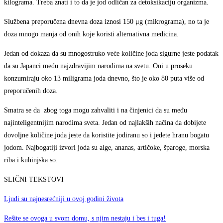
kilograma. Treba znati i to da je jod odličan za detoksikaciju organizma.
Službena preporučena dnevna doza iznosi 150 μg (mikrograma), no ta je
doza mnogo manja od onih koje koristi alternativna medicina.
Jedan od dokaza da su mnogostruko veće količine joda sigurne jeste podatak
da su Japanci među najzdravijim narodima na svetu. Oni u proseku
konzumiraju oko 13 miligrama joda dnevno, što je oko 80 puta više od
preporučenih doza.
Smatra se da zbog toga mogu zahvaliti i na činjenici da su među
najinteligentnijim narodima sveta. Jedan od najlakših načina da dobijete
dovoljne količine joda jeste da koristite jodiranu so i jedete hranu bogatu
jodom. Najbogatiji izvori joda su alge, ananas, artičoke, šparoge, morska
riba i kuhinjska so.
SLIČNI TEKSTOVI
Ljudi su najnesrećniji u ovoj godini života
Rešite se ovoga u svom domu, s njim nestaju i bes i tuga!