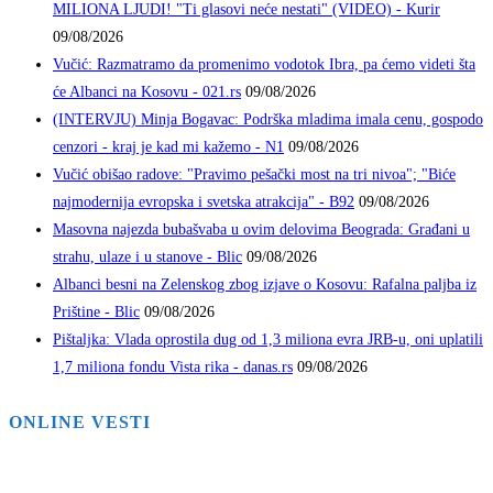
MILIONA LJUDI! "Ti glasovi neće nestati" (VIDEO) - Kurir
09/08/2026
Vučić: Razmatramo da promenimo vodotok Ibra, pa ćemo videti šta
će Albanci na Kosovu - 021.rs
09/08/2026
(INTERVJU) Minja Bogavac: Podrška mladima imala cenu, gospodo
cenzori - kraj je kad mi kažemo - N1
09/08/2026
Vučić obišao radove: "Pravimo pešački most na tri nivoa"; "Biće
najmodernija evropska i svetska atrakcija" - B92
09/08/2026
Masovna najezda bubašvaba u ovim delovima Beograda: Građani u
strahu, ulaze i u stanove - Blic
09/08/2026
Albanci besni na Zelenskog zbog izjave o Kosovu: Rafalna paljba iz
Prištine - Blic
09/08/2026
Pištaljka: Vlada oprostila dug od 1,3 miliona evra JRB-u, oni uplatili
1,7 miliona fondu Vista rika - danas.rs
09/08/2026
ONLINE VESTI