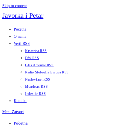
Skip to content
Javorka i Petar
Početna
O nama
Vesti RSS
Krstarica RSS
DW RSS
Glas Amerike RSS
Radio Slobodna Evropa RSS
Naslovi.net RSS
Mondo.rs RSS
Index.hr RSS
Kontakt
Meni
Zatvori
Početna