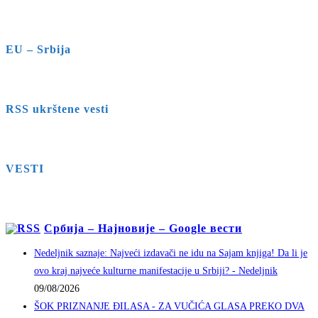
EU – Srbija
RSS ukrštene vesti
VESTI
Србија – Најновије – Google вести
Nedeljnik saznaje: Najveći izdavači ne idu na Sajam knjiga! Da li je
ovo kraj najveće kulturne manifestacije u Srbiji? - Nedeljnik
09/08/2026
ŠOK PRIZNANJE ĐILASA - ZA VUČIĆA GLASA PREKO DVA