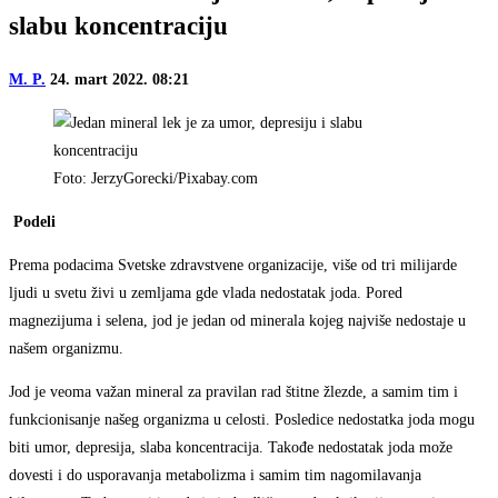
slabu koncentraciju
M. P.
24. mart 2022. 08:21
Foto: JerzyGorecki/Pixabay.com
Podeli
Prema podacima Svetske zdravstvene organizacije, više od tri milijarde
ljudi u svetu živi u zemljama gde vlada nedostatak joda. Pored
magnezijuma i selena, jod je jedan od minerala kojeg najviše nedostaje u
našem organizmu.
Jod je veoma važan mineral za pravilan rad štitne žlezde, a samim tim i
funkcionisanje našeg organizma u celosti. Posledice nedostatka joda mogu
biti umor, depresija, slaba koncentracija. Takođe nedostatak joda može
dovesti i do usporavanja metabolizma i samim tim nagomilavanja