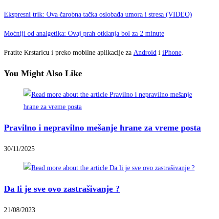
Ekspresni trik: Ova čarobna tačka oslobađa umora i stresa (VIDEO)
Moćniji od analgetika: Ovaj prah otklanja bol za 2 minute
Pratite Krstaricu i preko mobilne aplikacije za
Android
i
iPhone
.
You Might Also Like
Pravilno i nepravilno mešanje hrane za vreme posta
30/11/2025
Da li je sve ovo zastrašivanje ?
21/08/2023