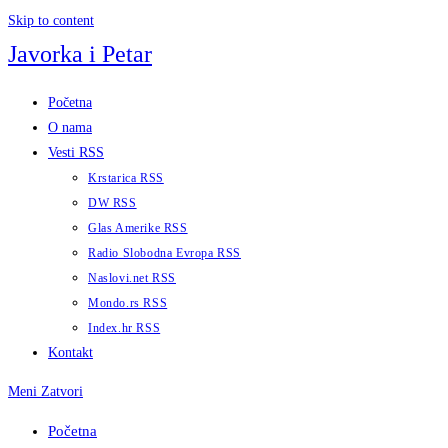
Skip to content
Javorka i Petar
Početna
O nama
Vesti RSS
Krstarica RSS
DW RSS
Glas Amerike RSS
Radio Slobodna Evropa RSS
Naslovi.net RSS
Mondo.rs RSS
Index.hr RSS
Kontakt
Meni
Zatvori
Početna