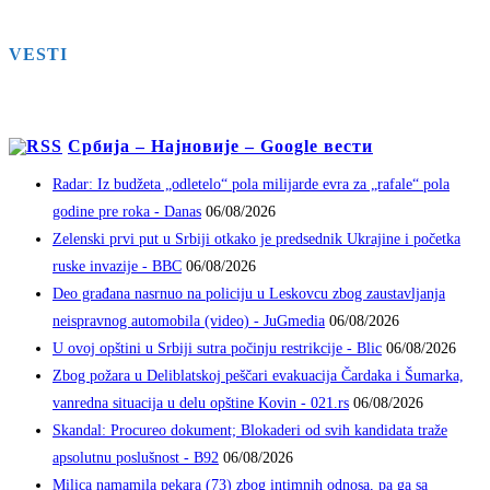
VESTI
Србија – Најновије – Google вести
Radar: Iz budžeta „odletelo“ pola milijarde evra za „rafale“ pola
godine pre roka - Danas
06/08/2026
Zelenski prvi put u Srbiji otkako je predsednik Ukrajine i početka
ruske invazije - BBC
06/08/2026
Deo građana nasrnuo na policiju u Leskovcu zbog zaustavljanja
neispravnog automobila (video) - JuGmedia
06/08/2026
U ovoj opštini u Srbiji sutra počinju restrikcije - Blic
06/08/2026
Zbog požara u Deliblatskoj peščari evakuacija Čardaka i Šumarka,
vanredna situacija u delu opštine Kovin - 021.rs
06/08/2026
Skandal: Procureo dokument; Blokaderi od svih kandidata traže
apsolutnu poslušnost - B92
06/08/2026
Milica namamila pekara (73) zbog intimnih odnosa, pa ga sa