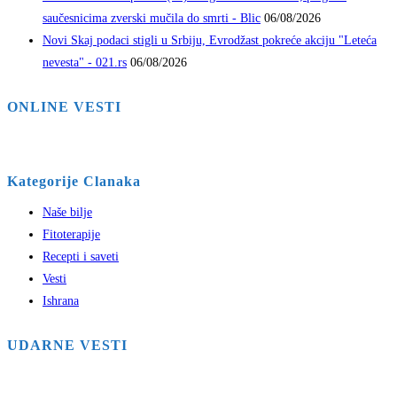
saučesnicima zverski mučila do smrti - Blic
06/08/2026
Novi Skaj podaci stigli u Srbiju, Evrodžast pokreće akciju "Leteća
nevesta" - 021.rs
06/08/2026
ONLINE VESTI
Kategorije Clanaka
Naše bilje
Fitoterapije
Recepti i saveti
Vesti
Ishrana
UDARNE VESTI