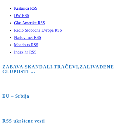
Krstarica RSS
DW RSS
Glas Amerike RSS
Radio Slobodna Evropa RSS
Naslovi.net RSS
Mondo.rs RSS
Index.hr RSS
ZABAVA,SKANDALI,TRAČEVI,ZALIVAĐENE
GLUPOSTI …
EU – Srbija
RSS ukrštene vesti