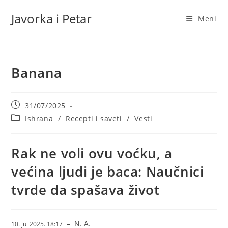
Skip
Javorka i Petar
to
Meni
content
Banana
Post
31/07/2025
published:
Post
Ishrana
/
Recepti i saveti
/
Vesti
category:
Rak ne voli ovu voćku, a
većina ljudi je baca: Naučnici
tvrde da spašava život
–
N. A.
10. jul 2025. 18:17