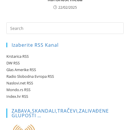
22/02/2025
Pre
Es
to
Izaberite RSS Kanal
clo
the
Krstarica RSS
sea
DW RSS
pan
Glas Amerike RSS
Radio Slobodna Evropa RSS
Naslovi.net RSS
Mondo.rs RSS
Index.hr RSS
ZABAVA,SKANDALI,TRAČEVI,ZALIVAĐENE
GLUPOSTI …