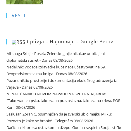
VESTI
Србија – Најновије – Google Вести
Mi snaga Srbije: Poseta Zelenskog nije nikakav uobičajeni
diplomatski susret - Danas
08/08/2026
Nedeljnik: Vodeće izdavačke kuće neće učestvovati na 69.
Beogradskom sajmu knjiga - Danas
08/08/2026
Požar uništio prostorije i dokumentaciju ekološkog udruženja iz
Valjeva - Danas
08/08/2026
NENAD ČANAK U NOVOM NAPADU NA SPC I PATRIJARHA!
"Takozvana srpska, takozvana pravoslavna, takozvana crkva, POR -
Kurir
08/08/2026
Saslušan Zoran Ć, osumnjičen da je zverski ubio majku Milku:
Poznato je kako se branio! - Telegraf.rs
08/08/2026
Dačić na izbore sa ostavkom u džepu: Godina raspleta Socijalističke