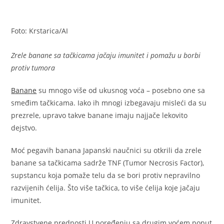
Foto: Krstarica/AI
Zrele banane sa tačkicama jačaju imunitet i pomažu u borbi
protiv tumora
Banane
su mnogo više od ukusnog voća – posebno one sa
smeđim tačkicama. Iako ih mnogi izbegavaju misleći da su
prezrele, upravo takve banane imaju najjače lekovito
dejstvo.
Moć pegavih banana Japanski naučnici su otkrili da zrele
banane sa tačkicama sadrže TNF (Tumor Necrosis Factor),
supstancu koja pomaže telu da se bori protiv nepravilno
razvijenih ćelija. Što više tačkica, to više ćelija koje jačaju
imunitet.
Zdravstvene prednosti U poređenju sa drugim voćem poput