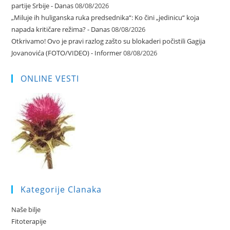
partije Srbije - Danas
08/08/2026
„Miluje ih huliganska ruka predsednika“: Ko čini „jedinicu“ koja
napada kritičare režima? - Danas
08/08/2026
Otkrivamo! Ovo je pravi razlog zašto su blokaderi počistili Gagija
Jovanovića (FOTO/VIDEO) - Informer
08/08/2026
ONLINE VESTI
Kategorije Clanaka
Naše bilje
Fitoterapije