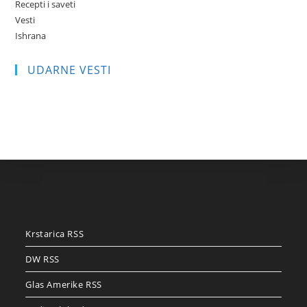
Recepti i saveti
Vesti
Ishrana
UDARNE VESTI
Krstarica RSS
DW RSS
Glas Amerike RSS