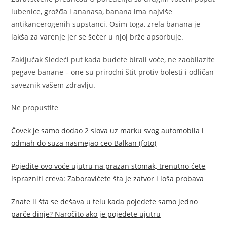
lubenice, grožđa i ananasa, banana ima najviše
antikancerogenih supstanci. Osim toga, zrela banana je
lakša za varenje jer se šećer u njoj brže apsorbuje.
Zaključak Sledeći put kada budete birali voće, ne zaobilazite
pegave banane – one su prirodni štit protiv bolesti i odličan
saveznik vašem zdravlju.
Ne propustite
Čovek je samo dodao 2 slova uz marku svog automobila i
odmah do suza nasmejao ceo Balkan (foto)
Pojedite ovo voće ujutru na prazan stomak, trenutno ćete
isprazniti creva: Zaboravićete šta je zatvor i loša probava
Znate li šta se dešava u telu kada pojedete samo jedno
parče dinje? Naročito ako je pojedete ujutru