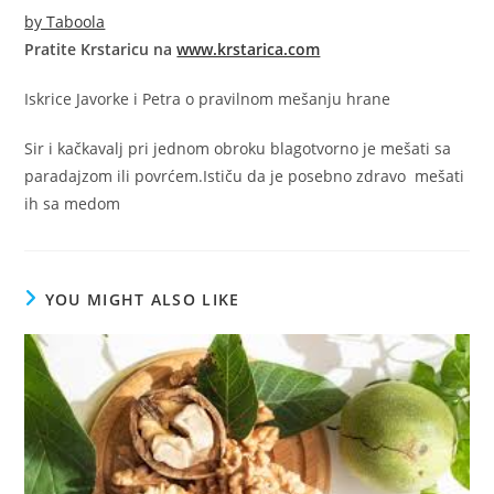
by Taboola
Pratite Krstaricu na
www.krstarica.com
Iskrice Javorke i Petra o pravilnom mešanju hrane
Sir i kačkavalj pri jednom obroku blagotvorno je mešati sa
paradajzom ili povrćem.Ističu da je posebno zdravo mešati
ih sa medom
YOU MIGHT ALSO LIKE