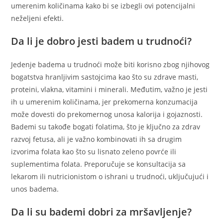
umerenim količinama kako bi se izbegli ovi potencijalni
neželjeni efekti.
Da li je dobro jesti badem u trudnoći?
Jedenje badema u trudnoći može biti korisno zbog njihovog
bogatstva hranljivim sastojcima kao što su zdrave masti,
proteini, vlakna, vitamini i minerali. Međutim, važno je jesti
ih u umerenim količinama, jer prekomerna konzumacija
može dovesti do prekomernog unosa kalorija i gojaznosti.
Bademi su takođe bogati folatima, što je ključno za zdrav
razvoj fetusa, ali je važno kombinovati ih sa drugim
izvorima folata kao što su lisnato zeleno povrće ili
suplementima folata. Preporučuje se konsultacija sa
lekarom ili nutricionistom o ishrani u trudnoći, uključujući i
unos badema.
Da li su bademi dobri za mršavljenje?