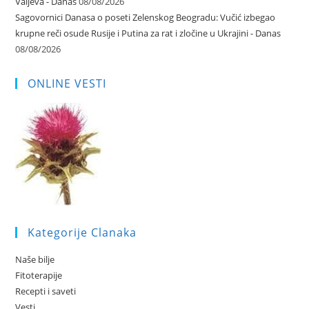
Valjeva - Danas
08/08/2026
Sagovornici Danasa o poseti Zelenskog Beogradu: Vučić izbegao
krupne reči osude Rusije i Putina za rat i zločine u Ukrajini - Danas
08/08/2026
ONLINE VESTI
Kategorije Clanaka
Naše bilje
Fitoterapije
Recepti i saveti
Vesti