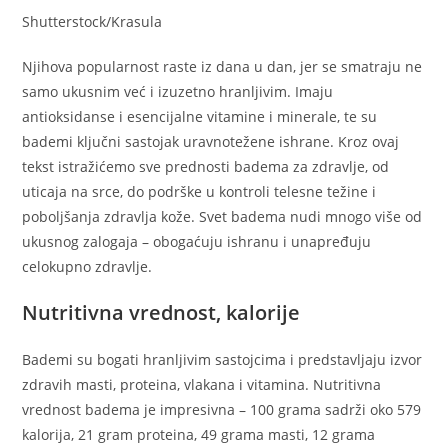
Shutterstock/Krasula
Njihova popularnost raste iz dana u dan, jer se smatraju ne
samo ukusnim već i izuzetno hranljivim. Imaju
antioksidanse i esencijalne vitamine i minerale, te su
bademi ključni sastojak uravnotežene ishrane. Kroz ovaj
tekst istražićemo sve prednosti badema za zdravlje, od
uticaja na srce, do podrške u kontroli telesne težine i
poboljšanja zdravlja kože. Svet badema nudi mnogo više od
ukusnog zalogaja – obogaćuju ishranu i unapređuju
celokupno zdravlje.
Nutritivna vrednost, kalorije
Bademi su bogati hranljivim sastojcima i predstavljaju izvor
zdravih masti, proteina, vlakana i vitamina. Nutritivna
vrednost badema je impresivna – 100 grama sadrži oko 579
kalorija, 21 gram proteina, 49 grama masti, 12 grama