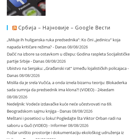
Србија – Најновије – Google Вести
„Miluje ih huliganska ruka predsednika“: Ko čini „jedinicu“ koja
napada kritičare režima? - Danas
08/08/2026
Dačić na izbore sa ostavkom u džepu: Godina raspleta Socijalističke
partije Srbije - Danas
08/08/2026
Ubistvo na Senjaku: „Građanski rat“ između lojalističkih policajaca -
Danas
08/08/2026
Mislila da je srela Vučića, a onda iznela bizarnu teoriju: Blokaderka
sada sumnja da predsednik ima klona?! (VIDEO) - 24sedam
08/08/2026
Nedeljnik: Vodeće izdavačke kuće neće učestvovati na 69.
Beogradskom sajmu knjiga - Danas
08/08/2026
Meštani i posetioci u šoku! Pogledajte šta Viktor Orban radi na
saboru u Guči (VIDEO) - Informer
08/08/2026
Požar uništio prostorije i dokumentaciju ekološkog udruženja iz