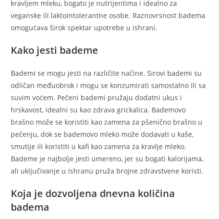
kravljem mleku, bogato je nutrijentima i idealno za
veganske ili laktointolerantne osobe. Raznovrsnost badema
omogućava širok spektar upotrebe u ishrani.
Kako jesti bademe
Bademi se mogu jesti na različite načine. Sirovi bademi su
odličan međuobrok i mogu se konzumirati samostalno ili sa
suvim voćem. Pečeni bademi pružaju dodatni ukus i
hrskavost, idealni su kao zdrava grickalica. Bademovo
brašno može se koristiti kao zamena za pšenično brašno u
pečenju, dok se bademovo mleko može dodavati u kaše,
smutije ili koristiti u kafi kao zamena za kravlje mleko.
Bademe je najbolje jesti umereno, jer su bogati kalorijama,
ali uključivanje u ishranu pruža brojne zdravstvene koristi.
Koja je dozvoljena dnevna količina
badema