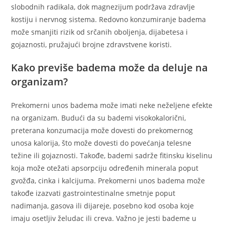
slobodnih radikala, dok magnezijum podržava zdravlje
kostiju i nervnog sistema. Redovno konzumiranje badema
može smanjiti rizik od srčanih oboljenja, dijabetesa i
gojaznosti, pružajući brojne zdravstvene koristi.
Kako previše badema može da deluje na
organizam?
Prekomerni unos badema može imati neke neželjene efekte
na organizam. Budući da su bademi visokokalorični,
preterana konzumacija može dovesti do prekomernog
unosa kalorija, što može dovesti do povećanja telesne
težine ili gojaznosti. Takođe, bademi sadrže fitinsku kiselinu
koja može otežati apsorpciju određenih minerala poput
gvožđa, cinka i kalcijuma. Prekomerni unos badema može
takođe izazvati gastrointestinalne smetnje poput
nadimanja, gasova ili dijareje, posebno kod osoba koje
imaju osetljiv želudac ili creva. Važno je jesti bademe u