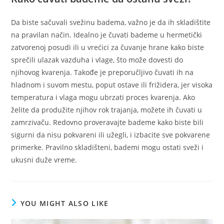
Da biste sačuvali svežinu badema, važno je da ih skladištite
na pravilan način. Idealno je čuvati bademe u hermetički
zatvorenoj posudi ili u vrećici za čuvanje hrane kako biste
sprečili ulazak vazduha i vlage, što može dovesti do
njihovog kvarenja. Takođe je preporučljivo čuvati ih na
hladnom i suvom mestu, poput ostave ili frižidera, jer visoka
temperatura i vlaga mogu ubrzati proces kvarenja. Ako
želite da produžite njihov rok trajanja, možete ih čuvati u
zamrzivaču. Redovno proveravajte bademe kako biste bili
sigurni da nisu pokvareni ili užegli, i izbacite sve pokvarene
primerke. Pravilno skladišteni, bademi mogu ostati sveži i
ukusni duže vreme.
YOU MIGHT ALSO LIKE