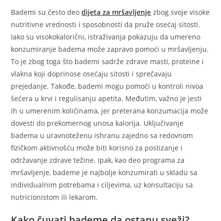
Bademi su često deo
dijeta za mršavljenje
zbog svoje visoke
nutritivne vrednosti i sposobnosti da pruže osećaj sitosti.
Iako su visokokalorični, istraživanja pokazuju da umereno
konzumiranje badema može zapravo pomoći u mršavljenju.
To je zbog toga što bademi sadrže zdrave masti, proteine i
vlakna koji doprinose osećaju sitosti i sprečavaju
prejedanje. Takođe, bademi mogu pomoći u kontroli nivoa
šećera u krvi i regulisanju apetita. Međutim, važno je jesti
ih u umerenim količinama, jer preterana konzumacija može
dovesti do prekomernog unosa kalorija. Uključivanje
badema u uravnoteženu ishranu zajedno sa redovnom
fizičkom aktivnošću može biti korisno za postizanje i
održavanje zdrave težine. Ipak, kao deo programa za
mršavljenje, bademe je najbolje konzumirati u skladu sa
individualnim potrebama i ciljevima, uz konsultaciju sa
nutricionistom ili lekarom.
Kako čuvati bademe da ostanu sveži?