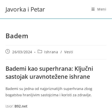
Skip
Javorka i Petar
to
Meni
content
Badem
Post
Post
26/03/2024
Ishrana
/
Vesti
published:
category:
Bademi kao superhrana: Ključni
sastojak uravnotežene ishrane
Bademi su jedna od najpriznatijih superhrana zbog
bogatstva hranljivim sastojcima i koristi za zdravlje.
Izvor:
B92.net