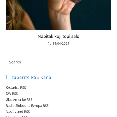
Napitak koji topi salo
14/04/2024
Pre
Es
to
Izaberite RSS Kanal
clo
the
Krstarica RSS
sea
DW RSS
pan
Glas Amerike RSS
Radio Slobodna Evropa RSS
Naslovi.net RSS