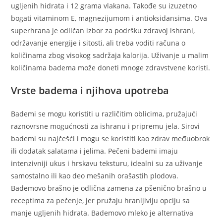
ugljenih hidrata i 12 grama vlakana. Takođe su izuzetno
bogati vitaminom E, magnezijumom i antioksidansima. Ova
superhrana je odličan izbor za podršku zdravoj ishrani,
održavanje energije i sitosti, ali treba voditi računa o
količinama zbog visokog sadržaja kalorija. Uživanje u malim
količinama badema može doneti mnoge zdravstvene koristi.
Vrste badema i njihova upotreba
Bademi se mogu koristiti u različitim oblicima, pružajući
raznovrsne mogućnosti za ishranu i pripremu jela. Sirovi
bademi su najčešći i mogu se koristiti kao zdrav međuobrok
ili dodatak salatama i jelima. Pečeni bademi imaju
intenzivniji ukus i hrskavu teksturu, idealni su za uživanje
samostalno ili kao deo mešanih orašastih plodova.
Bademovo brašno je odlična zamena za pšenično brašno u
receptima za pečenje, jer pružaju hranljiviju opciju sa
manje ugljenih hidrata. Bademovo mleko je alternativa