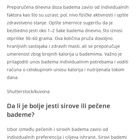
Preporučena dnevna doza badema zavisi od individualnih
faktora kao što su uzrast, pol, nivo fizičke aktivnosti i opšte
zdravstveno stanje. Opšte smernice sugerišu da je
bezbedno jesti oko 1–2 šake badema dnevno, što iznosi
otprilike 30–60 grama. Ova količina pruža dovoljno
hranljivih sastojaka i zdravih masti, ali se preporučuje
umerenost zbog brojnih kalorija u bademima. Važno je
prilagoditi unos badema individualnim potrebama i voditi
računa o celokupnom unosu kalorija i nutrijenata tokom
dana.
Shutterstock/kuvona
Da li je bolje jesti sirove ili pečene
bademe?
Izbor između pečenih i sirovih badema zavisi od
individualnih preferencija i ciljeva ishrane. Sirovi bademi