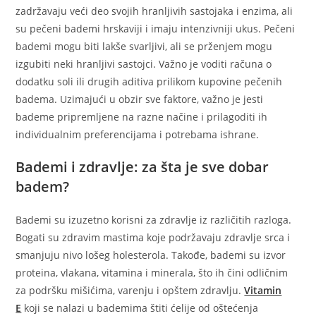
zadržavaju veći deo svojih hranljivih sastojaka i enzima, ali
su pečeni bademi hrskaviji i imaju intenzivniji ukus. Pečeni
bademi mogu biti lakše svarljivi, ali se prženjem mogu
izgubiti neki hranljivi sastojci. Važno je voditi računa o
dodatku soli ili drugih aditiva prilikom kupovine pečenih
badema. Uzimajući u obzir sve faktore, važno je jesti
bademe pripremljene na razne načine i prilagoditi ih
individualnim preferencijama i potrebama ishrane.
Bademi i zdravlje: za šta je sve dobar
badem?
Bademi su izuzetno korisni za zdravlje iz različitih razloga.
Bogati su zdravim mastima koje podržavaju zdravlje srca i
smanjuju nivo lošeg holesterola. Takođe, bademi su izvor
proteina, vlakana, vitamina i minerala, što ih čini odličnim
za podršku mišićima, varenju i opštem zdravlju.
Vitamin
E
koji se nalazi u bademima štiti ćelije od oštećenja