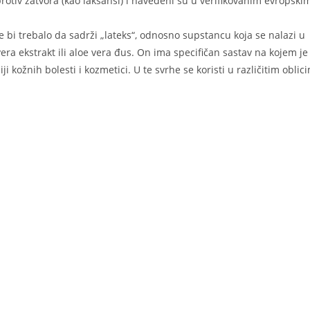
 protiv zatvora (kao laksansi) i navedeni su u verifikovanim evropski
 ne bi trebalo da sadrži „lateks“, odnosno supstancu koja se nalazi u
era ekstrakt ili aloe vera đus. On ima specifičan sastav na kojem je 
i kožnih bolesti i kozmetici. U te svrhe se koristi u različitim oblic