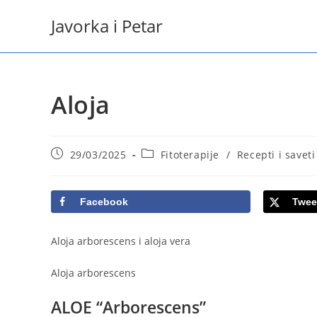
Skip
Javorka i Petar
to
content
Aloja
Post
Post
29/03/2025
Fitoterapije
/
Recepti i saveti
published:
category:
Facebook
Twee
Aloja arborescens i aloja vera
Aloja arborescens
ALOE “Arborescens”