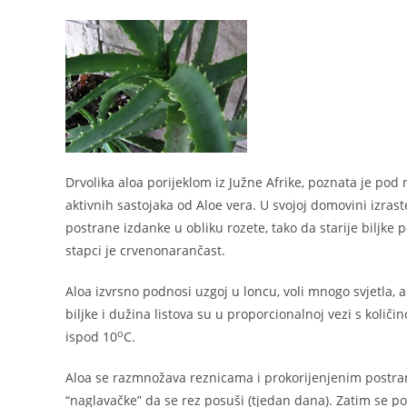
Drvolika aloa porijeklom iz Južne Afrike, poznata je pod 
aktivnih sastojaka od Aloe vera. U svojoj domovini izras
postrane izdanke u obliku rozete, tako da starije biljke 
stapci je crvenonarančast.
Aloa izvrsno podnosi uzgoj u loncu, voli mnogo svjetla, a
biljke i dužina listova su u proporcionalnoj vezi s količi
o
ispod 10
C.
Aloa se razmnožava reznicama i prokorijenjenim postra
“naglavačke” da se rez posuši (tjedan dana). Zatim se po