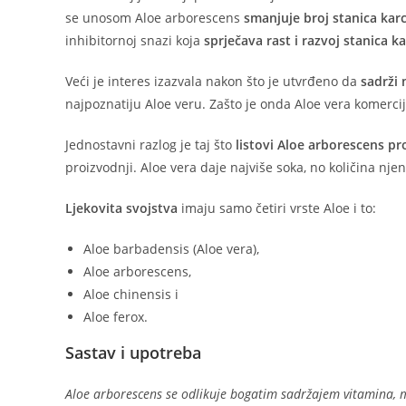
se unosom Aloe arborescens
smanjuje broj stanica ka
inhibitornoj snazi ​​koja
sprječava rast i razvoj stanica k
Veći je interes izazvala nakon što je utvrđeno da
sadrži 
najpoznatiju Aloe veru. Zašto je onda Aloe vera komerci
Jednostavni razlog je taj što
listovi Aloe arborescens p
proizvodnji. Aloe vera daje najviše soka, no količina nje
Ljekovita svojstva
imaju samo četiri vrste Aloe i to:
Aloe barbadensis (Aloe vera),
Aloe arborescens,
Aloe chinensis i
Aloe ferox.
Sastav i upotreba
Aloe arborescens se odlikuje bogatim sadržajem vitamina, mi