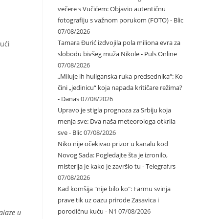
večere s Vučićem: Objavio autentičnu
fotografiju s važnom porukom (FOTO) - Blic
07/08/2026
Tamara Đurić izdvojila pola miliona evra za
jući
slobodu bivšeg muža Nikole - Puls Online
07/08/2026
„Miluje ih huliganska ruka predsednika“: Ko
čini „jedinicu“ koja napada kritičare režima?
- Danas
07/08/2026
Upravo je stigla prognoza za Srbiju koja
menja sve: Dva naša meteorologa otkrila
sve - Blic
07/08/2026
Niko nije očekivao prizor u kanalu kod
Novog Sada: Pogledajte šta je izronilo,
misterija je kako je završio tu - Telegraf.rs
07/08/2026
Kad komšija "nije bilo ko": Farmu svinja
prave tik uz oazu prirode Zasavica i
porodičnu kuću - N1
07/08/2026
alaze u