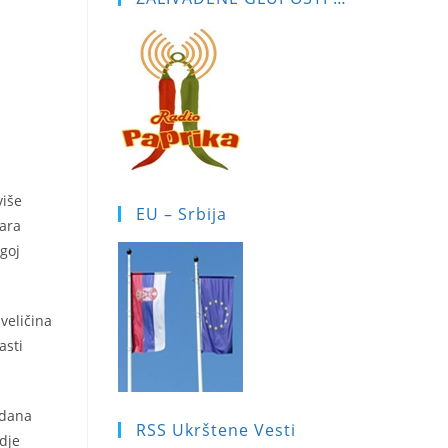
više
EU – Srbija
vara
ugoj
veličina
asti
 dana
RSS Ukrštene Vesti
gdje