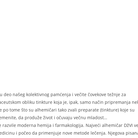
su deo našeg kolektivnog pamćenja i večite čovekove težnje za
ceutskom obliku tinkture koja je, ipak, samo način pripremanja ne
 je po tome što su alhemičari tako zvali preparate (tinkture) koje su
lemenite, da produže život i očuvaju večnu mladost…
razvile moderna hemija i farmakologija. Najveći alhemičar DžVI v
 medicinu i počeo da primenjuje nove metode lečenja. Njegova pisana