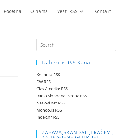
Početna
O nama
Vesti RSS
Kontakt
Press
Escape
to
Izaberite RSS Kanal
close
the
Krstarica RSS
search
DW RSS
panel.
Glas Amerike RSS
Radio Slobodna Evropa RSS
Naslovi.net RSS
Mondo.rs RSS
Index.hr RSS
ZABAVA,SKANDALI,TRAČEVI,
ZALIVAĐENE GLUPOSTI …