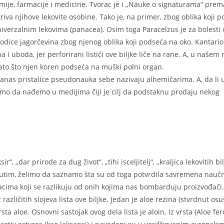
mije, farmacije i medicine. Tvorac je i „Nauke o signaturama“ prem
riva njihove lekovite osobine. Tako je, na primer, zbog oblika koji 
verzalnim lekovima (panacea). Osim toga Paracelzus je za bolesti 
porodice jagorčevina zbog njenog oblika koji podseća na oko. Kantari
i uboda, jer perforirani listići ove biljke liče na rane. A, u našem
ato što njen koren podseća na muški polni organ.
anas pristalice pseudonauka sebe nazivaju alhemičarima. A, da li 
emo da nađemo u medijima čiji je cilj da podstaknu prodaju nekog
 „dar prirode za dug život“, „tihi isceljitelj“, „kraljica lekovitih bil
eđutim, želimo da saznamo šta su od toga potvrdila savremena nauč
acima koji se razlikuju od onih kojima nas bombarduju proizvođači.
različitih slojeva lista ove biljke. Jedan je aloe rezina (stvrdnut os
sta aloe. Osnovni sastojak ovog dela lista je aloin. Iz vrsta (Aloe fer