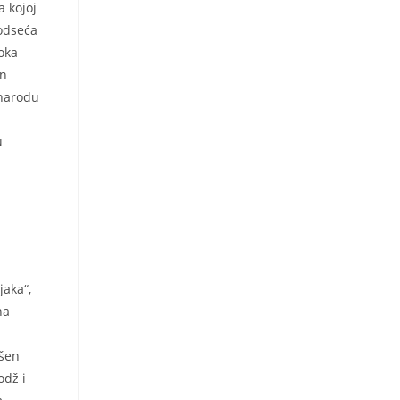
a kojoj
podseća
oka
on
 narodu
u
jaka“,
na
ušen
odž i