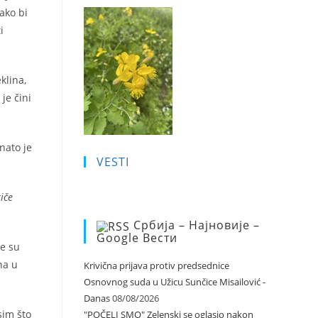
ako bi
i
klina,
je čini
nato je
VESTI
iče
Србија – Најновије –
Google Вести
le su
na u
Krivična prijava protiv predsednice
Osnovnog suda u Užicu Sunčice Misailović -
Danas
08/08/2026
sim što
"POČELI SMO" Zelenski se oglasio nakon