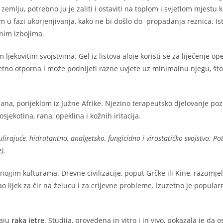
mlju, potrebno ju je zaliti i ostaviti na toplom i svjetlom mjestu k
m u fazi ukorjenjivanja, kako ne bi došlo do propadanja reznica. Ist
nim izbojima.
ljekovitim svojstvima. Gel iz listova aloje koristi se za liječenje ope
etno otporna i može podnijeti razne uvjete uz minimalnu njegu, što 
ljana, porijeklom iz Južne Afrike. Njezino terapeutsko djelovanje poz
osjekotina, rana, opeklina i kožnih iritacija.
rajuće, hidratantno, analgetsko, fungicidno i virostatičko svojstvo. Pot
e).
ogim kulturama. Drevne civilizacije, poput Grčke ili Kine, razumje
kao lijek za čir na želucu i za crijevne probleme. Izuzetno je popular
aju
raka jetre
. Studija, provedena in vitro i in vivo, pokazala je da o