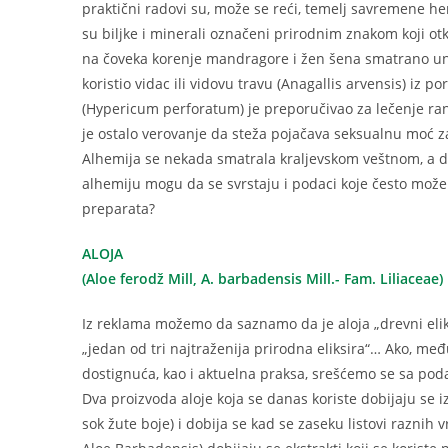
praktični radovi su, može se reći, temelj savremene he
su biljke i minerali označeni prirodnim znakom koji otk
na čoveka korenje mandragore i žen šena smatrano uni
koristio vidac ili vidovu travu (Anagallis arvensis) iz 
(Hypericum perforatum) je preporučivao za lečenje rana 
je ostalo verovanje da steža pojačava seksualnu moć z
Alhemija se nekada smatrala kraljevskom veštnom, a d
alhemiju mogu da se svrstaju i podaci koje često mož
preparata?
ALOJA
(Aloe ferodž Mill, A. barbadensis Mill.- Fam. Liliaceae)
Iz reklama možemo da saznamo da je aloja „drevni eliksir“,
„jedan od tri najtraženija prirodna eliksira“… Ako, m
dostignuća, kao i aktuelna praksa, srešćemo se sa pod
Dva proizvoda aloje koja se danas koriste dobijaju se iz 
sok žute boje) i dobija se kad se zaseku listovi raznih vr