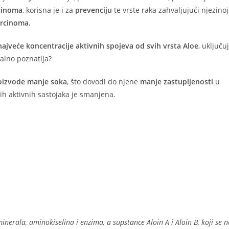
rcinoma
, korisna je i za
prevenciju
te vrste raka zahvaljujući njezinoj
arcinoma.
najveće koncentracije aktivnih spojeva od svih vrsta Aloe
, uključu
jalno poznatija?
roizvode manje soka
, što dovodi do njene
manje zastupljenosti
u
nih aktivnih sastojaka je smanjena.
nerala, aminokiselina i enzima, a supstance Aloin A i Aloin B, koji se n