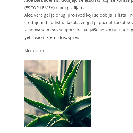
Aloe Barbadensis) dobijaju se ekstrakti koji se koriste
(ESCOP i EMEA) monografijama.
Aloe vera gel je drugi proizvod koji se dobija iz lista i
srednjem delu lista. Razblažen gel je poznat kao aloe v
zasnovana njegova upotreba. Najviše se koristi u terapij
gel, losion, krem, đus, sprej.
Aloja vera