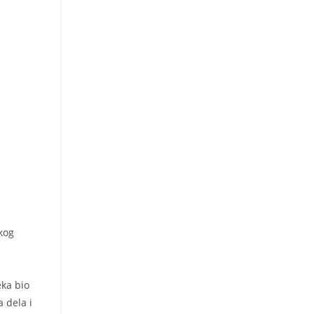
kog
eka bio
 dela i