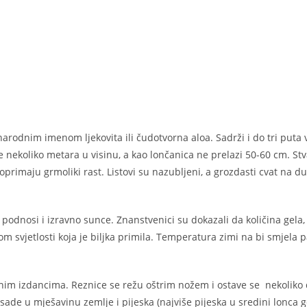
narodnim imenom ljekovita ili čudotvorna aloa. Sadrži i do tri puta 
te nekoliko metara u visinu, a kao lončanica ne prelazi 50-60 cm. St
poprimaju grmoliki rast. Listovi su nazubljeni, a grozdasti cvat na d
 podnosi i izravno sunce. Znanstvenici su dokazali da količina gela, 
nom svjetlosti koja je biljka primila. Temperatura zimi na bi smjela p
nim izdancima. Reznice se režu oštrim nožem i ostave se nekoliko
sade u mješavinu zemlje i pijeska (najviše pijeska u sredini lonca 