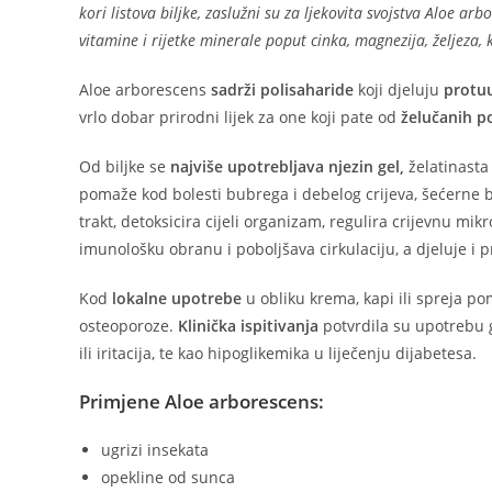
kori listova biljke, zaslužni su za ljekovita svojstva Aloe ar
vitamine i rijetke minerale poput cinka, magnezija, željeza,
Aloe arborescens
sadrži polisaharide
koji djeluju
protu
vrlo dobar prirodni lijek za one koji pate od
želučanih po
Od biljke se
najviše upotrebljava njezin gel,
želatinasta 
pomaže kod bolesti bubrega i debelog crijeva, šećerne bo
trakt, detoksicira cijeli organizam, regulira crijevnu mikro
imunološku obranu i poboljšava cirkulaciju, a djeluje i pr
Kod
lokalne upotrebe
u obliku krema, kapi ili spreja po
osteoporoze.
Klinička ispitivanja
potvrdila su upotrebu g
ili iritacija, te kao hipoglikemika u liječenju dijabetesa.
Primjene Aloe arborescens:
ugrizi insekata
opekline od sunca