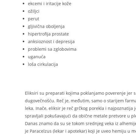
ekcemi i iritacije kože
ožiljci
perut
gljivična oboljenja
hipertrofija prostate
anksioznost i depresija
problemi sa zglobovima
uganuća
loša cirkulacija
Eliksiri su preparati kojima poklanjamo poverenje jer 
dugovečnošću. Reč je, međutim, samo o starijem farma
leka. Inače, eliksir je reč grčkog porekla i najpoznatija
spravljali pokušavajući da obične metale pretvore u p
Danas znamo da su se tokom srednjeg veka iz alhemije 
je Paracelzus (lekar i apotekar) koji je uveo hemiju u