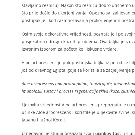
stavljamo reznicu). Nakon što reznicu dobro utisnemo u ze
što prije došlo do ukorjenjivanja. Opezno sa zalijevanje
postupak je i kod razmnožavanja prokorjenjenim postra
Osim svoje dekorativne vrijednosti, poznata je i po svojim 
posjekotina i drugih kožnih problema. Ova biljka je izuz
izvrsnim izborom za početnike i iskusne vrtlare.
Aloe arborescens je polupustinjska biljka iz porodice lji
još od drevnog Egipta, gdje se koristila za zacjeljivanje p
Aloe arborescens ima protuupalno, tonizirajuće, imunostimuli
imunološki sustav i procese regeneracije tkiva (kože, sluznic
Ljekovita vrijednost Aloe arborescens prepoznata je u mn
učinke Aloe arborescens i koristile je u ljekovite svrhe, 
Japanu i Južnoj Koreji.
U nedavnoj je studiji pokazala svoju
učinkovitost
u sluč