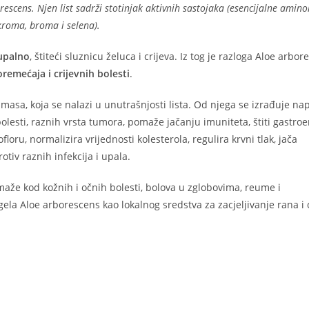
borescens. Njen list sadrži stotinjak aktivnih sastojaka (esencijalne amino
 kroma, broma i selena).
upalno
, štiteći sluznicu želuca i crijeva. Iz tog je razloga Aloe arbo
remećaja i crijevnih bolesti
.
masa, koja se nalazi u unutrašnjosti lista. Od njega se izrađuje nap
lesti, raznih vrsta tumora, pomaže jačanju imuniteta, štiti gastroe
floru, normalizira vrijednosti kolesterola, regulira krvni tlak, jača
otiv raznih infekcija i upala.
maže kod kožnih i očnih bolesti, bolova u zglobovima, reume i
ela Aloe arborescens kao lokalnog sredstva za zacjeljivanje rana i