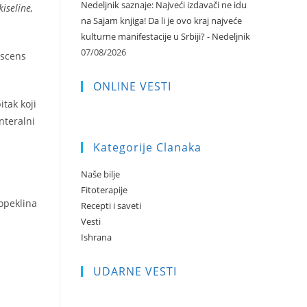
Nedeljnik saznaje: Najveći izdavači ne idu
kiseline,
na Sajam knjiga! Da li je ovo kraj najveće
kulturne manifestacije u Srbiji? - Nedeljnik
07/08/2026
rescens
ONLINE VESTI
itak koji
nteralni
Kategorije Clanaka
Naše bilje
Fitoterapije
 opeklina
Recepti i saveti
Vesti
Ishrana
UDARNE VESTI