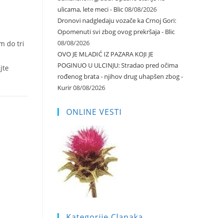
ulicama, lete meci - Blic
08/08/2026
Dronovi nadgledaju vozače ka Crnoj Gori:
Opomenuti svi zbog ovog prekršaja - Blic
08/08/2026
m do tri
OVO JE MLADIĆ IZ PAZARA KOJI JE
POGINUO U ULCINJU: Stradao pred očima
jte
rođenog brata - njihov drug uhapšen zbog -
Kurir
08/08/2026
ONLINE VESTI
Kategorije Clanaka