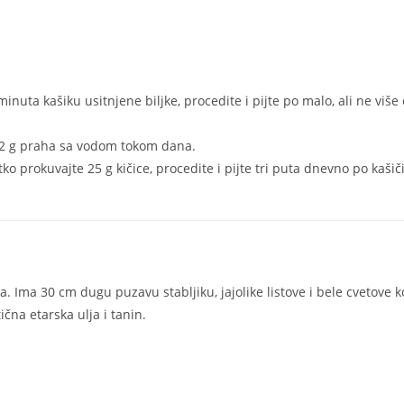
minuta kašiku usitnjene biljke, procedite i pijte po malo, ali ne više
e 2 g praha sa vodom tokom dana.
atko prokuvajte 25 g kičice, procedite i pijte tri puta dnevno po kašič
 Ima 30 cm dugu puzavu stabljiku, jajolike listove i bele cvetove ko
čna etarska ulja i tanin.