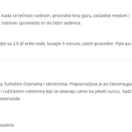
. Kada se tečnost razbistri, procedite kroz gazu, zasladite medom i
 tretman sprovodite tri do četiri sedmice.
te sa 2,5 dl vrele vode, kuvajte 5 minuta, zatim procedite. Pijte po
ma, šumskim čistinama i obroncima. Prepoznatljiva je po četvorouga
ma i ružičastim cvetovima koji se otvaraju samo na jakom suncu. Sadr
heterozide.
kiseline