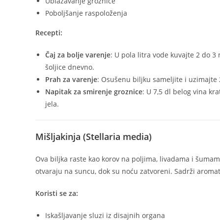
Ublažavanje groznice
Poboljšanje raspoloženja
Recepti:
Čaj za bolje varenje
: U pola litra vode kuvajte 2 do 3 
šoljice dnevno.
Prah za varenje
: Osušenu biljku sameljite i uzimajt
Napitak za smirenje groznice
: U 7,5 dl belog vina kr
jela.
Mišljakinja (Stellaria media)
Ova biljka raste kao korov na poljima, livadama i šumama.
otvaraju na suncu, dok su noću zatvoreni. Sadrži aromati
Koristi se za:
Iskašljavanje sluzi iz disajnih organa