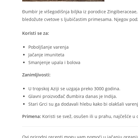
Đumbir je višegodišnja biljka iz porodice Zingiberaceae,
bledožute cvetove s ljubičastim primesama. Njegov podze
Koristi se za:
Poboljšanje varenja
Jačanje imuniteta
Smanjenje upala i bolova
Zanimljivosti:
U tropskoj Aziji se uzgaja preko 3000 godina.
Glavni proizvođač đumbira danas je Indija.
Stari Grci su ga dodavali hlebu kako bi olakšali vare
Primena:
Koristi se svež, osušen ili u prahu, najčešće u 
Ovi prirodni recepti mogu vam pomoći u jačanju organizm