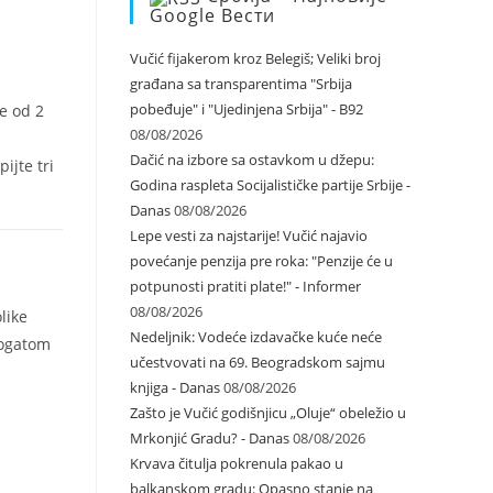
Google Вести
Vučić fijakerom kroz Belegiš; Veliki broj
građana sa transparentima "Srbija
pobeđuje" i "Ujedinjena Srbija" - B92
še od 2
08/08/2026
Dačić na izbore sa ostavkom u džepu:
ijte tri
Godina raspleta Socijalističke partije Srbije -
Danas
08/08/2026
Lepe vesti za najstarije! Vučić najavio
povećanje penzija pre roka: "Penzije će u
potpunosti pratiti plate!" - Informer
08/08/2026
like
Nedeljnik: Vodeće izdavačke kuće neće
bogatom
učestvovati na 69. Beogradskom sajmu
knjiga - Danas
08/08/2026
Zašto je Vučić godišnjicu „Oluje“ obeležio u
Mrkonjić Gradu? - Danas
08/08/2026
Krvava čitulja pokrenula pakao u
balkanskom gradu: Opasno stanje na