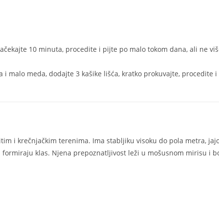
, sačekajte 10 minuta, procedite i pijte po malo tokom dana, ali ne vi
a i malo meda, dodajte 3 kašike lišća, kratko prokuvajte, procedite i p
itim i krečnjačkim terenima. Ima stabljiku visoku do pola metra, jajo
ji formiraju klas. Njena prepoznatljivost leži u mošusnom mirisu i 