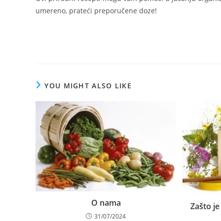
umereno, prateći preporučene doze!
YOU MIGHT ALSO LIKE
O nama
Zašto je
31/07/2024