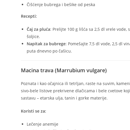
Čišćenje bubrega i bešike od peska
Recepti:
Čaj za pluća
: Prelijte 100 g lišća sa 2,5 dl vrele vode
šoljice.
Napitak za bubrege
: Pomešajte 7,5 dl vode, 2,5 dl vin
puta dnevno po čašicu.
Macina trava (Marrubium vulgare)
Poznata i kao očajnica ili tetrljan, raste na suvim, kamen
sivo-bele listove prekrivene dlačicama i bele cvetove ko
sastavu – etarska ulja, tanin i gorke materije.
Koristi se za:
Lečenje anemije