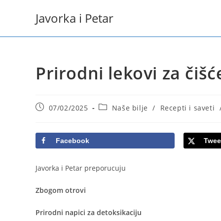
Skip
Javorka i Petar
to
content
Prirodni lekovi za čiš
Post
Post
07/02/2025
Naše bilje
/
Recepti i saveti
published:
category:
Facebook
Twee
Javorka i Petar preporucuju
Zbogom otrovi
Prirodni napici za detoksikaciju