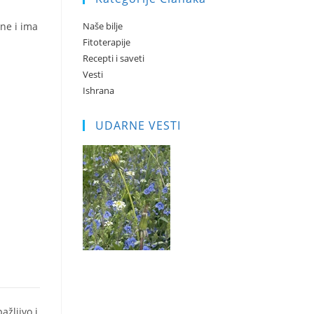
Naše bilje
ine i ima
Fitoterapije
Recepti i saveti
Vesti
Ishrana
UDARNE VESTI
žljivo i