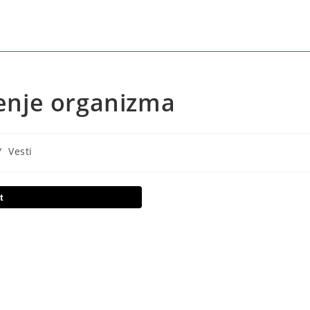
ćenje organizma
/
Vesti
t