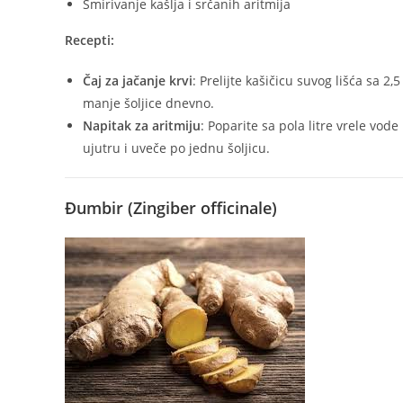
Smirivanje kašlja i srčanih aritmija
Recepti:
Čaj za jačanje krvi
: Prelijte kašičicu suvog lišća sa 2
manje šoljice dnevno.
Napitak za aritmiju
: Poparite sa pola litre vrele vode
ujutru i uveče po jednu šoljicu.
Đumbir (Zingiber officinale)