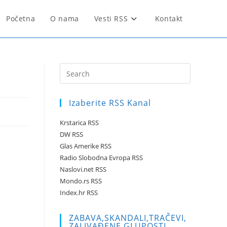
Početna
O nama
Vesti RSS
Kontakt
Press
Escape
to
Izaberite RSS Kanal
close
the
Krstarica RSS
search
DW RSS
panel.
Glas Amerike RSS
Radio Slobodna Evropa RSS
Naslovi.net RSS
Mondo.rs RSS
Index.hr RSS
ZABAVA,SKANDALI,TRAČEVI,
ZALIVAĐENE GLUPOSTI …