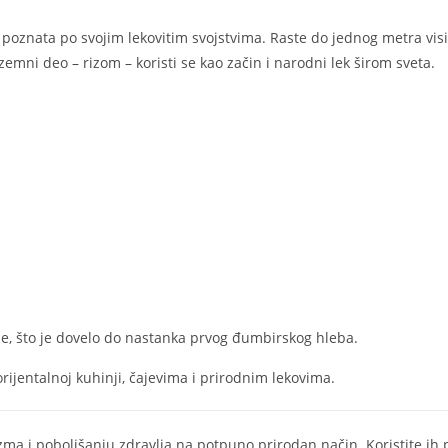
 poznata po svojim lekovitim svojstvima. Raste do jednog metra vis
mni deo – rizom – koristi se kao začin i narodni lek širom sveta.
nje, što je dovelo do nastanka prvog đumbirskog hleba.
orijentalnoj kuhinji, čajevima i prirodnim lekovima.
a i poboljšanju zdravlja na potpuno prirodan način. Koristite ih pa