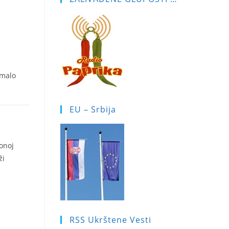
 malo
EU – Srbija
onoj
ži
RSS Ukrštene Vesti