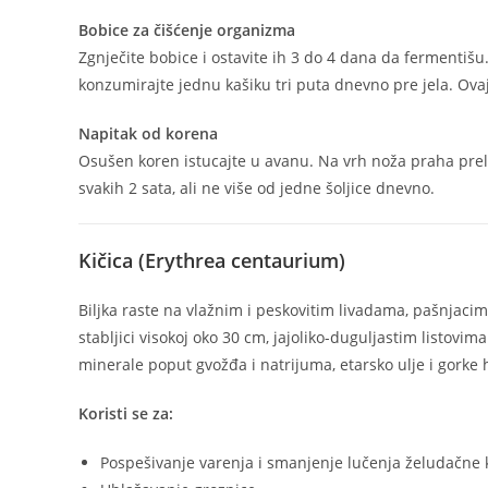
Bobice za čišćenje organizma
Zgnječite bobice i ostavite ih 3 do 4 dana da fermentišu
konzumirajte jednu kašiku tri puta dnevno pre jela. Ovaj
Napitak od korena
Osušen koren istucajte u avanu. Na vrh noža praha prelij
svakih 2 sata, ali ne više od jedne šoljice dnevno.
Kičica (Erythrea centaurium)
Biljka raste na vlažnim i peskovitim livadama, pašnjaci
stabljici visokoj oko 30 cm, jajoliko-duguljastim listovi
minerale poput gvožđa i natrijuma, etarsko ulje i gorke 
Koristi se za:
Pospešivanje varenja i smanjenje lučenja želudačne 