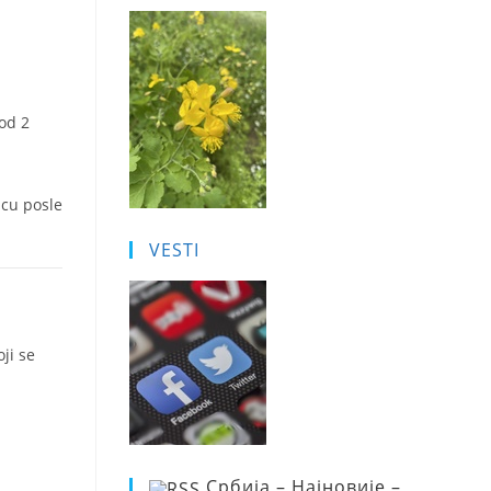
 od 2
icu posle
VESTI
ji se
Србија – Најновије –